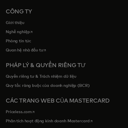
CÔNG TY
Giới thiệu
opens in a new tab
Nghề nghiệp
Phòng tin tức
opens in a new tab
Quan hệ nhà đầu tư
PHÁP LÝ & QUYỀN RIÊNG TƯ
Quyền riêng tư & Trách nhiệm dữ liệu
Quy tắc ràng buộc của doanh nghiệp (BCR)
CÁC TRANG WEB CỦA MASTERCARD
opens in a new tab
Priceless.com
opens in a new tab
Phân tích hoạt động kinh doanh Mastercard