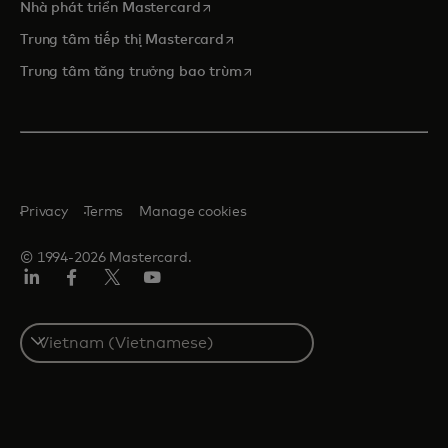
opens in a new tab
Nhà phát triển Mastercard
opens in a new tab
Trung tâm tiếp thị Mastercard
opens in a new tab
Trung tâm tăng trưởng bao trùm
Privacy
Terms
Manage cookies
© 1994-2026 Mastercard.
Linkedin
Facebook
Twitter/X
Youtube
Select
a
country