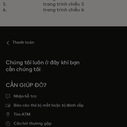
trang trình chiếu 5
hơn khi kết hợp với nhau
trang trình chiếu 6
Thanh toán
Chúng tôi luôn ở đây khi bạn
cần chúng tôi
CẦN GIÚP ĐỠ?
Nhận hỗ trợ
Báo cáo thẻ bị mất hoặc bị đánh cắp
Tim ATM
Câu hỏi thường gặp