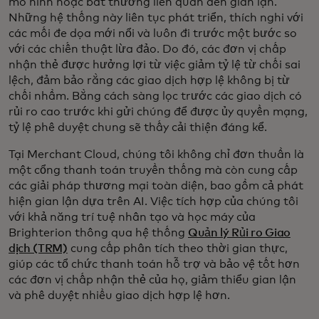
mô hình hoặc bất thường liên quan đến gian lận.
Những hệ thống này liên tục phát triển, thích nghi với
các mối đe dọa mới nổi và luôn đi trước một bước so
với các chiến thuật lừa đảo. Do đó, các đơn vị chấp
nhận thẻ được hưởng lợi từ việc giảm tỷ lệ từ chối sai
lệch, đảm bảo rằng các giao dịch hợp lệ không bị từ
chối nhầm. Bằng cách sàng lọc trước các giao dịch có
rủi ro cao trước khi gửi chúng để được ủy quyền mạng,
tỷ lệ phê duyệt chung sẽ thấy cải thiện đáng kể.
Tại Merchant Cloud, chúng tôi không chỉ đơn thuần là
một cổng thanh toán truyền thống mà còn cung cấp
các giải pháp thương mại toàn diện, bao gồm cả phát
hiện gian lận dựa trên AI. Việc tích hợp của chúng tôi
với khả năng trí tuệ nhân tạo và học máy của
Brighterion thông qua hệ thống
Quản lý Rủi ro Giao
dịch (TRM)
cung cấp phân tích theo thời gian thực,
giúp các tổ chức thanh toán hỗ trợ và bảo vệ tốt hơn
các đơn vị chấp nhận thẻ của họ, giảm thiểu gian lận
và phê duyệt nhiều giao dịch hợp lệ hơn.