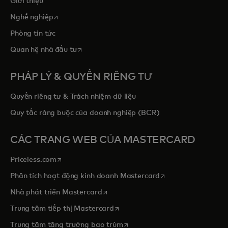
Giới thiệu
opens in a new tab
Nghề nghiệp
Phòng tin tức
opens in a new tab
Quan hệ nhà đầu tư
PHÁP LÝ & QUYỀN RIÊNG TƯ
Quyền riêng tư & Trách nhiệm dữ liệu
Quy tắc ràng buộc của doanh nghiệp (BCR)
CÁC TRANG WEB CỦA MASTERCARD
opens in a new tab
Priceless.com
opens in a new tab
Phân tích hoạt động kinh doanh Mastercard
opens in a new tab
Nhà phát triển Mastercard
opens in a new tab
Trung tâm tiếp thị Mastercard
opens in a new tab
Trung tâm tăng trưởng bao trùm