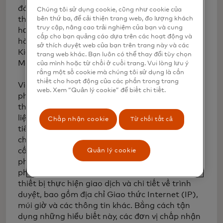
đáng kể mà thanh toán liền mạch mang lại
Chúng tôi sử dụng cookie, cũng như cookie của
bên thứ ba, để cải thiện trang web, đo lượng khách
thông qua tỷ lệ yêu cầu xác thực bổ sung thấp
truy cập, nâng cao trải nghiệm của bạn và cung
hơn khi cả đơn vị chấp nhận thẻ, tổ chức phát
cấp cho bạn quảng cáo dựa trên các hoạt động và
hành và Access Control Server (ACS - Máy chủ
sở thích duyệt web của bạn trên trang này và các
Kiểm soát Truy cập) của họ đều hỗ trợ EMV 3DS
trang web khác. Bạn luôn có thể thay đổi tùy chọn
Method URL.
của mình hoặc từ chối ở cuối trang. Vui lòng lưu ý
rằng một số cookie mà chúng tôi sử dụng là cần
thiết cho hoạt động của các phần trong trang
Việc sử dụng URL Phương thức EMV 3DS cho
web. Xem “Quản lý cookie” để biết chi tiết.
phép ACS cung cấp cho các đơn vị chấp nhận
thẻ một đoạn mã để thu thập một tập hợp dữ
liệu phong phú hơn so với các chi tiết giao dịch
Chấp nhận cookie
Từ chối tất cả
tiêu chuẩn. Những dữ liệu này có thể giúp tổ
chức phát hành thẻ xác định xem có nên gửi yêu
cầu xác nhận danh tính cho chủ thẻ hay cho
Quản lý cookie
phép giao dịch diễn ra suôn sẻ. Những dữ liệu
phong phú này bao gồm thông tin lịch sử về
thiết bị thực hiện giao dịch và chi tiết về trình
duyệt, bao gồm địa chỉ Giao thức Internet (IP),
múi giờ và các thông tin khác. Bằng cách tận
dụng những hiểu biết này, các đơn vị chấp nhận