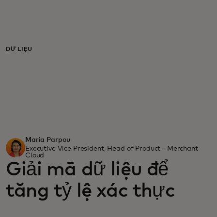
Dành cho bạn
Dành cho doanh nghiệp
DỮ LIỆU
Dành cho thế giới
Dành cho nhà đổi mới
Maria Parpou
Tin tức và xu hướng
Executive Vice President, Head of Product - Merchant
Cloud
Giải mã dữ liệu để
tăng tỷ lệ xác thực