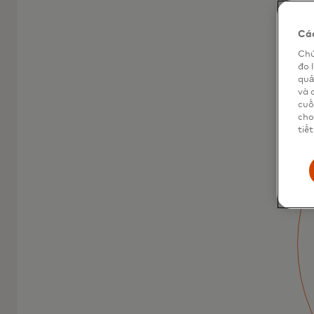
Các
Chú
đo 
quả
và 
cuố
cho
tiết
Thẻ ghi nợ
Mastercard
Thẻ ghi nợ Mastercard là cách thanh toán
dễ dàng và giúp chủ động trong mua sắm.
Tìm hiểu thêm