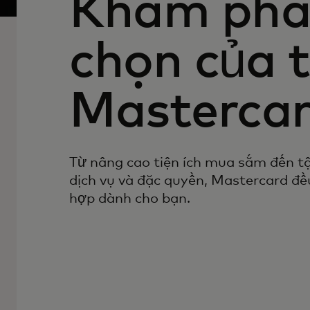
Khám phá 
chọn của 
Masterca
Từ nâng cao tiện ích mua sắm đến tậ
dịch vụ và đặc quyền, Mastercard đ
hợp dành cho bạn.