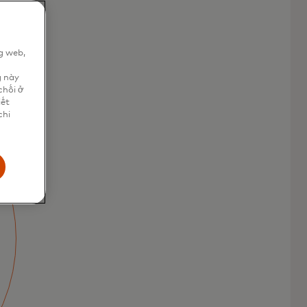
g web,
n
g này
chối ở
iết
chi