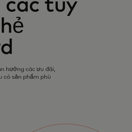
các tùy
thẻ
rd
n hưởng các ưu đãi,
ều có sản phẩm phù