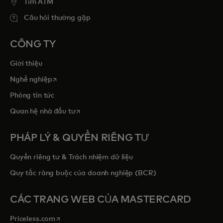
Tim ATM
Câu hỏi thường gặp
CÔNG TY
Giới thiệu
opens in a new tab
Nghề nghiệp
Phòng tin tức
opens in a new tab
Quan hệ nhà đầu tư
PHÁP LÝ & QUYỀN RIÊNG TƯ
Quyền riêng tư & Trách nhiệm dữ liệu
Quy tắc ràng buộc của doanh nghiệp (BCR)
CÁC TRANG WEB CỦA MASTERCARD
opens in a new tab
Priceless.com