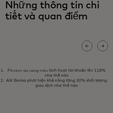
Những thông tin chi
tiết và quan điểm
TIN TỨC VÀ XU HƯỚNG
Fintech đã tăng mức kích hoạt tài khoản lên 118%
Khám phá các quan điểm và tin
Tìm hiểu thêm
như thế nào
tức mới nhất về AI từ
AIK Banka phát hiện khả năng tăng 30% khối lượng
Mastercard.
giao dịch như thế nào