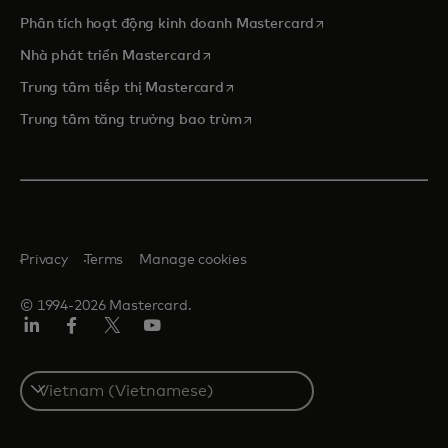
opens in a new tab
Phân tích hoạt động kinh doanh Mastercard
opens in a new tab
Nhà phát triển Mastercard
opens in a new tab
Trung tâm tiếp thị Mastercard
opens in a new tab
Trung tâm tăng trưởng bao trùm
Privacy
Terms
Manage cookies
© 1994-2026 Mastercard.
Linkedin
Facebook
Twitter/X
Youtube
Select
a
country