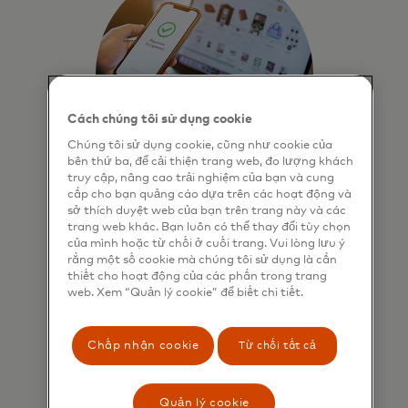
Cách chúng tôi sử dụng cookie
Chúng tôi sử dụng cookie, cũng như cookie của
bên thứ ba, để cải thiện trang web, đo lượng khách
truy cập, nâng cao trải nghiệm của bạn và cung
cấp cho bạn quảng cáo dựa trên các hoạt động và
sở thích duyệt web của bạn trên trang này và các
Làm cho thương mại
trang web khác. Bạn luôn có thể thay đổi tùy chọn
thông minh hơn
của mình hoặc từ chối ở cuối trang. Vui lòng lưu ý
rằng một số cookie mà chúng tôi sử dụng là cần
Chúng tôi đang cung cấp cho khách
thiết cho hoạt động của các phần trong trang
web. Xem “Quản lý cookie” để biết chi tiết.
hàng những thông tin chi tiết được
điều khiển bởi AI, cho phép họ quản
lý danh mục đầu tư tốt hơn, cải
Chấp nhận cookie
Từ chối tất cả
thiện tỷ lệ phê duyệt và tăng doanh
thu.
Quản lý cookie