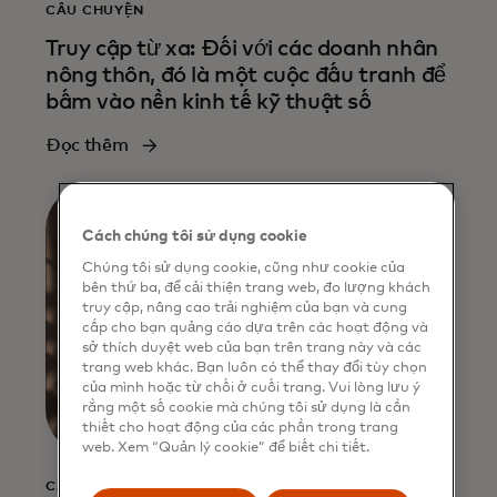
CÂU CHUYỆN
Truy cập từ xa: Đối với các doanh nhân
nông thôn, đó là một cuộc đấu tranh để
bấm vào nền kinh tế kỹ thuật số
Đọc thêm
Cách chúng tôi sử dụng cookie
Chúng tôi sử dụng cookie, cũng như cookie của
bên thứ ba, để cải thiện trang web, đo lượng khách
truy cập, nâng cao trải nghiệm của bạn và cung
cấp cho bạn quảng cáo dựa trên các hoạt động và
sở thích duyệt web của bạn trên trang này và các
trang web khác. Bạn luôn có thể thay đổi tùy chọn
của mình hoặc từ chối ở cuối trang. Vui lòng lưu ý
rằng một số cookie mà chúng tôi sử dụng là cần
thiết cho hoạt động của các phần trong trang
web. Xem “Quản lý cookie” để biết chi tiết.
CÂU CHUYỆN