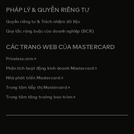
PHÁP LÝ & QUYỀN RIÊNG TƯ
Quyền riêng tư & Trách nhiệm dữ liệu
Quy tắc ràng buộc của doanh nghiệp (BCR)
CÁC TRANG WEB CỦA MASTERCARD
opens in a new tab
Priceless.com
opens in a new tab
Phân tích hoạt động kinh doanh Mastercard
opens in a new tab
Nhà phát triển Mastercard
opens in a new tab
Trung tâm tiếp thị Mastercard
opens in a new tab
Trung tâm tăng trưởng bao trùm