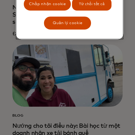
Chấp nhận cookie
Từ chối tất cả
Năm năm làm bánh: Một doanh nghiệp
Séc đang phát triển mạnh như thế nào
sau đại dịch
Quản lý cookie
Đọc thêm
BLOG
Nướng cho tôi điều này: Bài học từ một
doanh nhân xe tải bánh quế