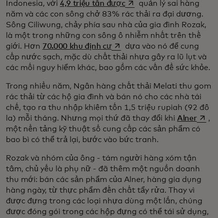
opens in a new tab
Indonesia, với
4,9 triệu tấn được
quản lý sai hàng
năm và các con sông chở 83% rác thải ra đại dương.
Sông Ciliwung, chảy phía sau nhà của gia đình Rozak,
là một trong những con sông ô nhiễm nhất trên thế
opens in a new tab
giới. Hơn
70.000 khu định cư
dựa vào nó để cung
cấp nước sạch, mặc dù chất thải nhựa gây ra lũ lụt và
các mối nguy hiểm khác, bao gồm các vấn đề sức khỏe.
Trong nhiều năm, Ngân hàng chất thải Melati thu gom
rác thải từ các hộ gia đình và bán nó cho các nhà tái
chế, tạo ra thu nhập khiêm tốn 1,5 triệu rupiah (92 đô
opens
la) mỗi tháng. Nhưng mọi thứ đã thay đổi khi
Alner
,
một nền tảng kỹ thuật số cung cấp các sản phẩm có
bao bì có thể trả lại, bước vào bức tranh.
Rozak và nhóm của ông - tám người hàng xóm tận
tâm, chủ yếu là phụ nữ - đã thêm một nguồn doanh
thu mới: bán các sản phẩm của Alner, hàng gia dụng
hàng ngày, từ thực phẩm đến chất tẩy rửa. Thay vì
được đựng trong các loại nhựa dùng một lần, chúng
được đóng gói trong các hộp đựng có thể tái sử dụng,