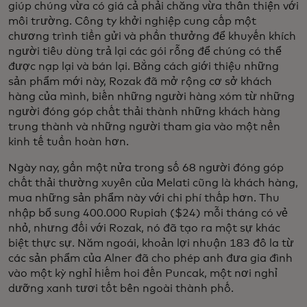
giúp chúng vừa có giá cả phải chăng vừa thân thiện với
môi trường. Công ty khởi nghiệp cung cấp một
chương trình tiền gửi và phần thưởng để khuyến khích
người tiêu dùng trả lại các gói rỗng để chúng có thể
được nạp lại và bán lại. Bằng cách giới thiệu những
sản phẩm mới này, Rozak đã mở rộng cơ sở khách
hàng của mình, biến những người hàng xóm từ những
người đóng góp chất thải thành những khách hàng
trung thành và những người tham gia vào một nền
kinh tế tuần hoàn hơn.
Ngày nay, gần một nửa trong số 68 người đóng góp
chất thải thường xuyên của Melati cũng là khách hàng,
mua những sản phẩm này với chi phí thấp hơn. Thu
nhập bổ sung 400.000 Rupiah ($24) mỗi tháng có vẻ
nhỏ, nhưng đối với Rozak, nó đã tạo ra một sự khác
biệt thực sự. Năm ngoái, khoản lợi nhuận 183 đô la từ
các sản phẩm của Alner đã cho phép anh đưa gia đình
vào một kỳ nghỉ hiếm hoi đến Puncak, một nơi nghỉ
dưỡng xanh tươi tốt bên ngoài thành phố.