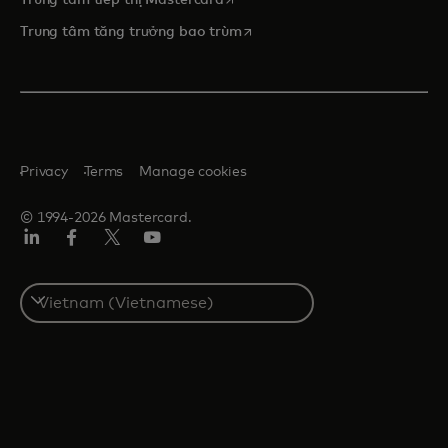
opens in a new tab
Trung tâm tăng trưởng bao trùm
Privacy
Terms
Manage cookies
© 1994-2026 Mastercard.
Linkedin
Facebook
Twitter/X
Youtube
Select
a
country