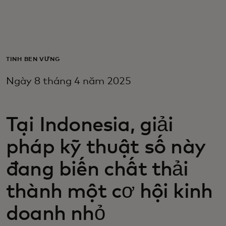
Dành cho bạn
Dành cho doanh nghiệp
TÍNH BỀN VỮNG
Ngày 8 tháng 4 năm 2025
Dành cho thế giới
Dành cho nhà đổi mới
Tại Indonesia, giải
pháp kỹ thuật số này
Tin tức và xu hướng
đang biến chất thải
thành một cơ hội kinh
doanh nhỏ