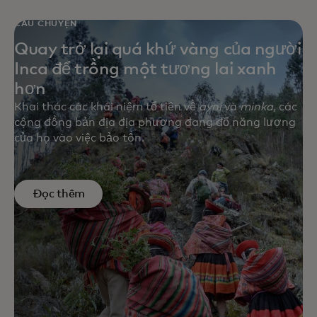
CÂU CHUYỆN
Quay trở lại quá khứ vàng của người
Inca để trồng một tương lai xanh
hơn
Khai thác các khái niệm tổ tiên về
ayni
và
minka,
các
cộng đồng bản địa địa phương đang đổ năng lượng
của họ vào việc bảo tồn.
Đọc thêm