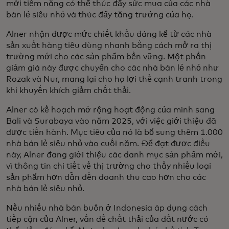
mới tiềm năng có thể thúc đẩy sức mua của các nhà
bán lẻ siêu nhỏ và thúc đẩy tăng trưởng của họ.
Alner nhận được mức chiết khấu đáng kể từ các nhà
sản xuất hàng tiêu dùng nhanh bằng cách mở ra thị
trường mới cho các sản phẩm bền vững. Một phần
giảm giá này được chuyển cho các nhà bán lẻ nhỏ như
Rozak và Nur, mang lại cho họ lợi thế cạnh tranh trong
khi khuyến khích giảm chất thải.
Alner có kế hoạch mở rộng hoạt động của mình sang
Bali và Surabaya vào năm 2025, với việc giới thiệu đã
được tiến hành. Mục tiêu của nó là bổ sung thêm 1.000
nhà bán lẻ siêu nhỏ vào cuối năm. Để đạt được điều
này, Alner đang giới thiệu các danh mục sản phẩm mới,
vì thông tin chi tiết về thị trường cho thấy nhiều loại
sản phẩm hơn dẫn đến doanh thu cao hơn cho các
nhà bán lẻ siêu nhỏ.
Nếu nhiều nhà bán buôn ở Indonesia áp dụng cách
tiếp cận của Alner, vấn đề chất thải của đất nước có