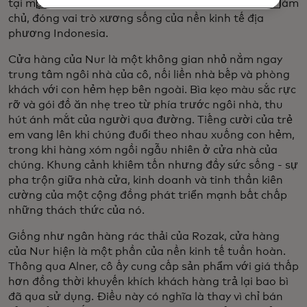
tại một warung – những cửa hàng nhỏ do gia đình làm
chủ, đóng vai trò xương sống của nền kinh tế địa
phương Indonesia.
Cửa hàng của Nur là một không gian nhỏ nằm ngay
trung tâm ngôi nhà của cô, nối liền nhà bếp và phòng
khách với con hẻm hẹp bên ngoài. Bìa kẹo màu sắc rực
rỡ và gói đồ ăn nhẹ treo từ phía trước ngôi nhà, thu
hút ánh mắt của người qua đường. Tiếng cười của trẻ
em vang lên khi chúng đuổi theo nhau xuống con hẻm,
trong khi hàng xóm ngồi ngẫu nhiên ở cửa nhà của
chúng. Khung cảnh khiêm tốn nhưng đầy sức sống - sự
pha trộn giữa nhà cửa, kinh doanh và tinh thần kiên
cường của một cộng đồng phát triển mạnh bất chấp
những thách thức của nó.
Giống như ngân hàng rác thải của Rozak, cửa hàng
của Nur hiện là một phần của nền kinh tế tuần hoàn.
Thông qua Alner, cô ấy cung cấp sản phẩm với giá thấp
hơn đồng thời khuyến khích khách hàng trả lại bao bì
đã qua sử dụng. Điều này có nghĩa là thay vì chỉ bán