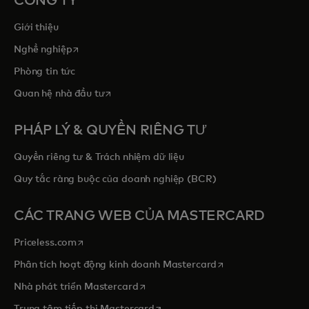
CÔNG TY
Giới thiệu
opens in a new tab
Nghề nghiệp
Phòng tin tức
opens in a new tab
Quan hệ nhà đầu tư
PHÁP LÝ & QUYỀN RIÊNG TƯ
Quyền riêng tư & Trách nhiệm dữ liệu
Quy tắc ràng buộc của doanh nghiệp (BCR)
CÁC TRANG WEB CỦA MASTERCARD
opens in a new tab
Priceless.com
opens in a new tab
Phân tích hoạt động kinh doanh Mastercard
opens in a new tab
Nhà phát triển Mastercard
opens in a new tab
Trung tâm tiếp thị Mastercard