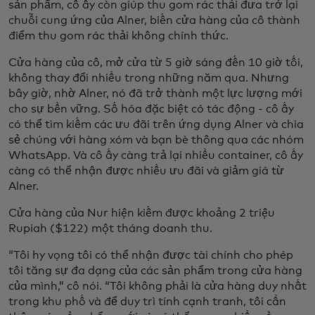
sản phẩm, cô ấy còn giúp thu gom rác thải đưa trở lại
chuỗi cung ứng của Alner, biến cửa hàng của cô thành
điểm thu gom rác thải không chính thức.
Cửa hàng của cô, mở cửa từ 5 giờ sáng đến 10 giờ tối,
không thay đổi nhiều trong những năm qua. Nhưng
bây giờ, nhờ Alner, nó đã trở thành một lực lượng mới
cho sự bền vững. Số hóa đặc biệt có tác động - cô ấy
có thể tìm kiếm các ưu đãi trên ứng dụng Alner và chia
sẻ chúng với hàng xóm và bạn bè thông qua các nhóm
WhatsApp. Và cô ấy càng trả lại nhiều container, cô ấy
càng có thể nhận được nhiều ưu đãi và giảm giá từ
Alner.
Cửa hàng của Nur hiện kiếm được khoảng 2 triệu
Rupiah ($122) một tháng doanh thu.
“Tôi hy vọng tôi có thể nhận được tài chính cho phép
tôi tăng sự đa dạng của các sản phẩm trong cửa hàng
của mình,” cô nói. “Tôi không phải là cửa hàng duy nhất
trong khu phố và để duy trì tính cạnh tranh, tôi cần