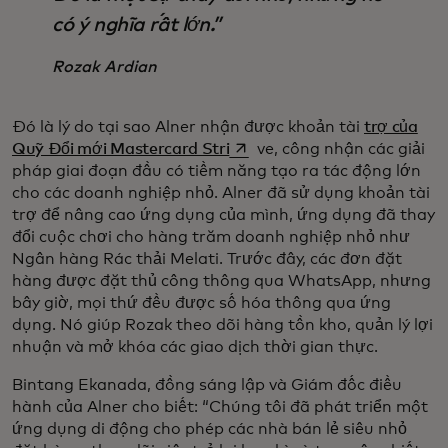
có ý nghĩa rất lớn.”
Rozak Ardian
Đó là lý do tại sao Alner nhận được khoản tài
trợ của
opens in a new tab
Quỹ Đổi mới Mastercard Stri
ve, công nhận các giải
pháp giai đoạn đầu có tiềm năng tạo ra tác động lớn
cho các doanh nghiệp nhỏ. Alner đã sử dụng khoản tài
trợ để nâng cao ứng dụng của mình, ứng dụng đã thay
đổi cuộc chơi cho hàng trăm doanh nghiệp nhỏ như
Ngân hàng Rác thải Melati. Trước đây, các đơn đặt
hàng được đặt thủ công thông qua WhatsApp, nhưng
bây giờ, mọi thứ đều được số hóa thông qua ứng
dụng. Nó giúp Rozak theo dõi hàng tồn kho, quản lý lợi
nhuận và mở khóa các giao dịch thời gian thực.
Bintang Ekanada, đồng sáng lập và Giám đốc điều
hành của Alner cho biết: “Chúng tôi đã phát triển một
ứng dụng di động cho phép các nhà bán lẻ siêu nhỏ