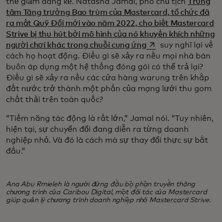
thể giảm đáng kể. Natasha Jamal, phó chủ tịch
Trung
tâm Tăng trưởng Bao trùm của Mastercard, tổ chức đã
ra mắt Quỹ Đổi mới vào năm 2022, cho biết Mastercard
Strive bị thu hút bởi mô hình của nó khuyến khích những
opens in a new tab
người chơi khác trong chuỗi cung ứng
suy nghĩ lại về
cách họ hoạt động. Điều gì sẽ xảy ra nếu mọi nhà bán
buôn áp dụng một hệ thống đóng gói có thể trả lại?
Điều gì sẽ xảy ra nếu các cửa hàng warung trên khắp
đất nước trở thành một phần của mạng lưới thu gom
chất thải trên toàn quốc?
“Tiềm năng tác động là rất lớn,” Jamal nói. “Tuy nhiên,
hiện tại, sự chuyển đổi đang diễn ra từng doanh
nghiệp nhỏ. Và đó là cách mà sự thay đổi thực sự bắt
đầu.”
Ana Abu Rmieleh là người đứng đầu bộ phận truyền thông
chương trình của Caribou Digital, một đối tác của Mastercard
giúp quản lý chương trình doanh nghiệp nhỏ Mastercard Strive.