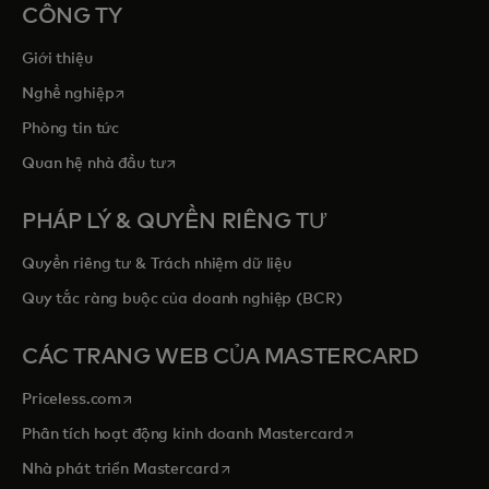
CÔNG TY
Giới thiệu
opens in a new tab
Nghề nghiệp
Phòng tin tức
opens in a new tab
Quan hệ nhà đầu tư
PHÁP LÝ & QUYỀN RIÊNG TƯ
Quyền riêng tư & Trách nhiệm dữ liệu
Quy tắc ràng buộc của doanh nghiệp (BCR)
CÁC TRANG WEB CỦA MASTERCARD
opens in a new tab
Priceless.com
opens in a new tab
Phân tích hoạt động kinh doanh Mastercard
opens in a new tab
Nhà phát triển Mastercard