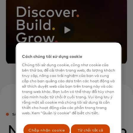
Cách chúng tôi sử dụng cookie
Chúng tôi sử dụng cookie, cũng như cookie của
bên thứ ba, để cải thiện trang web, đo lượng khách
truy cập, nâng cao trải nghiệm của bạn và cung
cấp cho bạn quảng cáo dựa trên các hoạt động và
sở thích duyệt web của bạn trên trang này và các
trang web khác. Bạn luôn có thể thay đổi tùy chọn
của mình hoặc từ chối ở cuối trang. Vui lòng lưu ý
rằng một số cookie mà chúng tôi sử dụng là cần
thiết cho hoạt động của các phần trong trang
web. Xem “Quản lý cookie” để biết chi tiết.
SẢN PHẨM CỦA CHÚNG TÔI
Nền tảng kiến tạo
Chấp nhận cookie
Từ chối tất cả