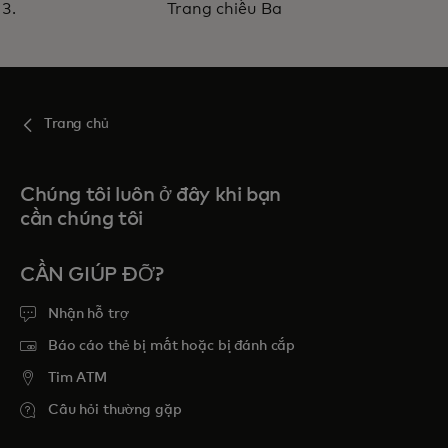
chúng tôi và kiểm soát toàn bộ
Trang chiếu Ba
dự án của bạn bằng một lần tích
hợp
Trang chủ
Chúng tôi luôn ở đây khi bạn
cần chúng tôi
CẦN GIÚP ĐỠ?
Nhận hỗ trợ
Báo cáo thẻ bị mất hoặc bị đánh cắp
Tim ATM
Câu hỏi thường gặp