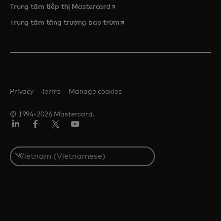
opens in a new tab
Trung tâm tiếp thị Mastercard
opens in a new tab
Trung tâm tăng trưởng bao trùm
Privacy
Terms
Manage cookies
© 1994-2026 Mastercard.
Linkedin
Facebook
Twitter/X
Youtube
Select
a
country