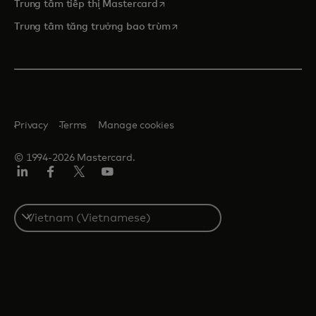
opens in a new tab
Trung tâm tiếp thị Mastercard
opens in a new tab
Trung tâm tăng trưởng bao trùm
Privacy
Terms
Manage cookies
© 1994-2026 Mastercard.
Linkedin
Facebook
Twitter/X
Youtube
Select
a
country