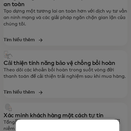
an toàn
Tạo dựng một tương lai an toàn hơn với dịch vụ tư vấn
an ninh mạng và các giải pháp ngăn chặn gian lận của
chúng tôi.
Tìm hiểu thêm
Cải thiện tính năng bảo vệ chống bồi hoàn
Theo dõi các khoản bồi hoàn trong suốt vòng đời
thanh toán để cải thiện trải nghiệm sau khi mua hàng.
Tìm hiểu thêm
Xác minh khách hàng một cách tự tin
Tổng hợp góc nhìn 360° về khách hàng để đảm bảo
niềm tin trong mọi tương tác kỹ thuật số.