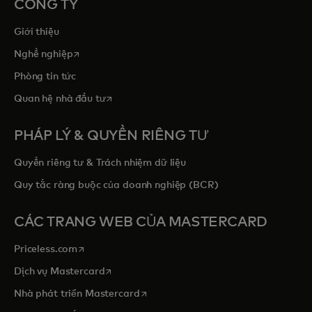
CÔNG TY
Giới thiệu
opens in a new tab
Nghề nghiệp
Phòng tin tức
opens in a new tab
Quan hệ nhà đầu tư
PHÁP LÝ & QUYỀN RIÊNG TƯ
Quyền riêng tư & Trách nhiệm dữ liệu
Quy tắc ràng buộc của doanh nghiệp (BCR)
CÁC TRANG WEB CỦA MASTERCARD
opens in a new tab
Priceless.com
opens in a new tab
Dịch vụ Mastercard
opens in a new tab
Nhà phát triển Mastercard