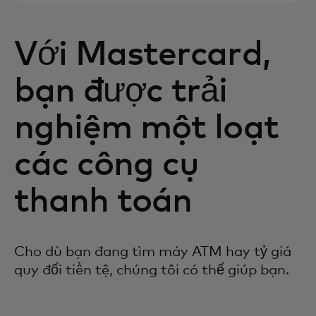
Với Mastercard,
bạn được trải
nghiệm một loạt
các công cụ
thanh toán
Gọi số điện thoại ở mặt sau của thẻ hoặc
trên sao kê tài khoản của bạn. Nếu bạn
Cho dù bạn đang tìm máy ATM hay tỷ giá
không chắc chắn về số điện thoại, bạn
quy đổi tiền tệ, chúng tôi có thể giúp bạn.
cũng có thể liên hệ với chúng tôi theo số
1-636-722-7111 hoặc 1-800-Mastercard