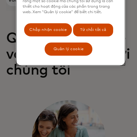
Vào máy
rằng một số cookie mà chúng tôi sử dụng là cần
thiết cho hoạt động của các phần trong trang
tính
web. Xem “Quản lý cookie” để biết chi tiết.
Chấp nhận cookie
Từ chối tất cả
Quyền lợi của thẻ
Quản lý cookie
và cách liên hệ với
chúng tôi