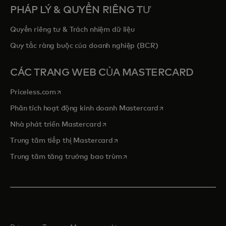
PHÁP LÝ & QUYỀN RIÊNG TƯ
Quyền riêng tư & Trách nhiệm dữ liệu
Quy tắc ràng buộc của doanh nghiệp (BCR)
CÁC TRANG WEB CỦA MASTERCARD
opens in a new tab
Priceless.com
opens in a new tab
Phân tích hoạt động kinh doanh Mastercard
opens in a new tab
Nhà phát triển Mastercard
opens in a new tab
Trung tâm tiếp thị Mastercard
opens in a new tab
Trung tâm tăng trưởng bao trùm