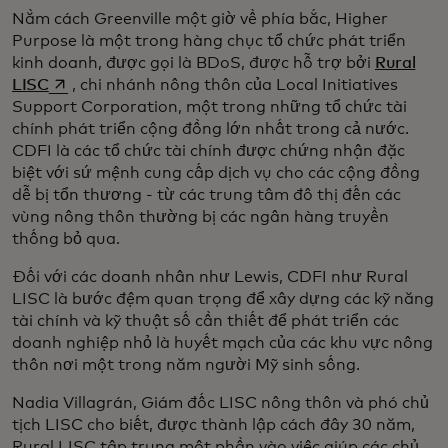
Nằm cách Greenville một giờ về phía bắc, Higher
Purpose là một trong hàng chục tổ chức phát triển
kinh doanh, được gọi là BDoS, được hỗ trợ bởi
Rural
opens in a new tab
LISC
, chi nhánh nông thôn của Local Initiatives
Support Corporation, một trong những tổ chức tài
chính phát triển cộng đồng lớn nhất trong cả nước.
CDFI là các tổ chức tài chính được chứng nhận đặc
biệt với sứ mệnh cung cấp dịch vụ cho các cộng đồng
dễ bị tổn thương - từ các trung tâm đô thị đến các
vùng nông thôn thường bị các ngân hàng truyền
thống bỏ qua.
Đối với các doanh nhân như Lewis, CDFI như Rural
LISC là bước đệm quan trọng để xây dựng các kỹ năng
tài chính và kỹ thuật số cần thiết để phát triển các
doanh nghiệp nhỏ là huyết mạch của các khu vực nông
thôn nơi một trong năm người Mỹ sinh sống.
Nadia Villagrán, Giám đốc LISC nông thôn và phó chủ
tịch LISC cho biết, được thành lập cách đây 30 năm,
Rural LISC tập trung một phần vào việc giúp các chủ