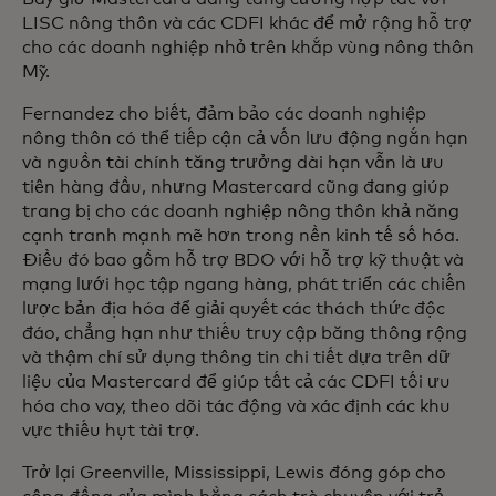
LISC nông thôn và các CDFI khác để mở rộng hỗ trợ
cho các doanh nghiệp nhỏ trên khắp vùng nông thôn
Mỹ.
Fernandez cho biết, đảm bảo các doanh nghiệp
nông thôn có thể tiếp cận cả vốn lưu động ngắn hạn
và nguồn tài chính tăng trưởng dài hạn vẫn là ưu
tiên hàng đầu, nhưng Mastercard cũng đang giúp
trang bị cho các doanh nghiệp nông thôn khả năng
cạnh tranh mạnh mẽ hơn trong nền kinh tế số hóa.
Điều đó bao gồm hỗ trợ BDO với hỗ trợ kỹ thuật và
mạng lưới học tập ngang hàng, phát triển các chiến
lược bản địa hóa để giải quyết các thách thức độc
đáo, chẳng hạn như thiếu truy cập băng thông rộng
và thậm chí sử dụng thông tin chi tiết dựa trên dữ
liệu của Mastercard để giúp tất cả các CDFI tối ưu
hóa cho vay, theo dõi tác động và xác định các khu
vực thiếu hụt tài trợ.
Trở lại Greenville, Mississippi, Lewis đóng góp cho