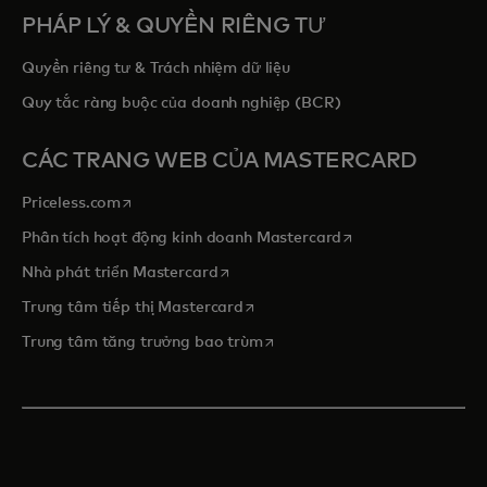
PHÁP LÝ & QUYỀN RIÊNG TƯ
Quyền riêng tư & Trách nhiệm dữ liệu
Quy tắc ràng buộc của doanh nghiệp (BCR)
CÁC TRANG WEB CỦA MASTERCARD
opens in a new tab
Priceless.com
opens in a new tab
Phân tích hoạt động kinh doanh Mastercard
opens in a new tab
Nhà phát triển Mastercard
opens in a new tab
Trung tâm tiếp thị Mastercard
opens in a new tab
Trung tâm tăng trưởng bao trùm