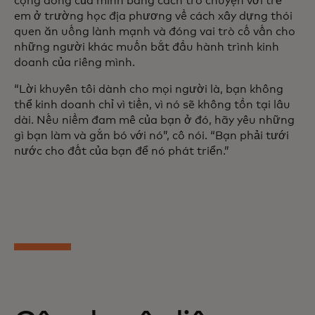
cộng đồng của mình bằng cách trò chuyện với trẻ
em ở trường học địa phương về cách xây dựng thói
quen ăn uống lành mạnh và đóng vai trò cố vấn cho
những người khác muốn bắt đầu hành trình kinh
doanh của riêng mình.
“Lời khuyên tôi dành cho mọi người là, bạn không
thể kinh doanh chỉ vì tiền, vì nó sẽ không tồn tại lâu
dài. Nếu niềm đam mê của bạn ở đó, hãy yêu những
gì bạn làm và gắn bó với nó”, cô nói. “Bạn phải tưới
nước cho đất của bạn để nó phát triển.”