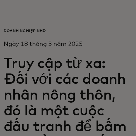
Dành cho bạn
Dành cho doanh nghiệp
DOANH NGHIỆP NHỎ
Ngày 18 tháng 3 năm 2025
Dành cho thế giới
Truy cập từ xa:
Dành cho nhà đổi mới
Đối với các doanh
Tin tức và xu hướng
nhân nông thôn,
đó là một cuộc
đấu tranh để bấm