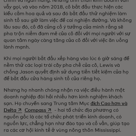
chính và ngân hàng. Nhưng tinh thần kinh doanh vẫn
vẫy gọi, và vào năm 2018, cô bắt đầu thực hiện các
kiểu cắm hoa quả và sau đó bắt đầu thử nghiệm làm
sinh tố sau giờ làm việc để cai nghiện đường. Và không
lâu sau đó, cô đã củng cố ý tưởng của mình rằng sẽ
pha trộn niềm đam mê của cô đối với mọi người với sự
quan tâm ngày càng tăng của cô đối với việc ăn uống
lành mạnh.
Khi mọi người bắt đầu xếp hàng vào lúc 6 giờ sáng để
nếm thử các loại trái cây pha chế của cô, Lewis và
chồng Jason quyết định sử dụng tiền tiết kiệm của họ
để bắt đầu cửa hàng sinh tố của riêng họ.
Nhưng họ nhanh chóng nhận ra việc điều hành một
doanh nghiệp đòi hỏi nhiều hơn kinh nghiệm khách
sạn. Họ chuyển sang Trung tâm Mục
đích Cao hơn và
opens in a new tab
opens in a new tab
Delta
Compass
- hai tổ chức địa phương có
nguồn gốc là các tổ chức phát triển kinh doanh, có
nguồn lực, chẳng hạn như đào tạo và cố vấn, giúp tạo
ra các cơ hội kinh tế ở vùng nông thôn Mississippi.