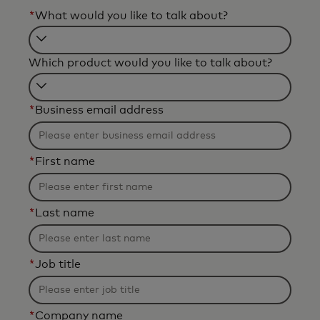
*
What would you like to talk about?
Filtering
Which product would you like to talk about?
will
be
Filtering
applied
*
Business email address
will
after
be
3
applied
characters.
*
First name
after
3
characters.
*
Last name
*
Job title
*
Company name