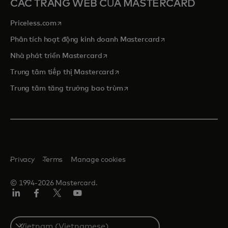
CÁC TRANG WEB CỦA MASTERCARD
opens in a new tab
Priceless.com
opens in a new tab
Phân tích hoạt động kinh doanh Mastercard
opens in a new tab
Nhà phát triển Mastercard
opens in a new tab
Trung tâm tiếp thị Mastercard
opens in a new tab
Trung tâm tăng trưởng bao trùm
Privacy
Terms
Manage cookies
© 1994-2026 Mastercard.
Linkedin
Facebook
Twitter/X
Youtube
Select