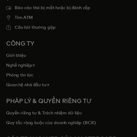
Báo cáo thẻ bị mất hoặc bị đánh cắp
Tim ATM
Câu hỏi thường gặp
CÔNG TY
Giới thiệu
opens in a new tab
Nghề nghiệp
Phòng tin tức
opens in a new tab
Quan hệ nhà đầu tư
PHÁP LÝ & QUYỀN RIÊNG TƯ
Quyền riêng tư & Trách nhiệm dữ liệu
Quy tắc ràng buộc của doanh nghiệp (BCR)