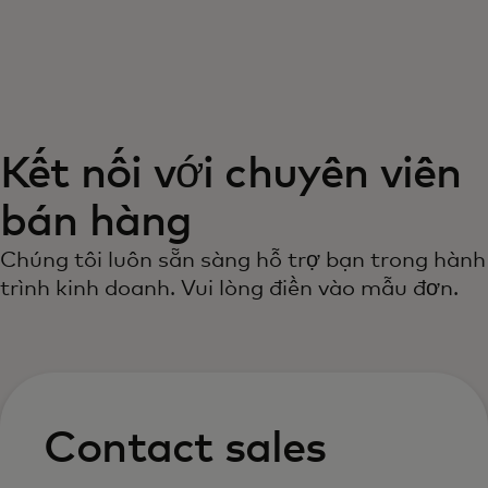
Dành cho bạn
Dành cho doanh nghiệp
Kết nối với chuyên viên
Dành cho thế giới
bán hàng
Dành cho nhà đổi mới
Chúng tôi luôn sẵn sàng hỗ trợ bạn trong hành
trình kinh doanh. Vui lòng điền vào mẫu đơn.
Tin tức và xu hướng
Contact sales