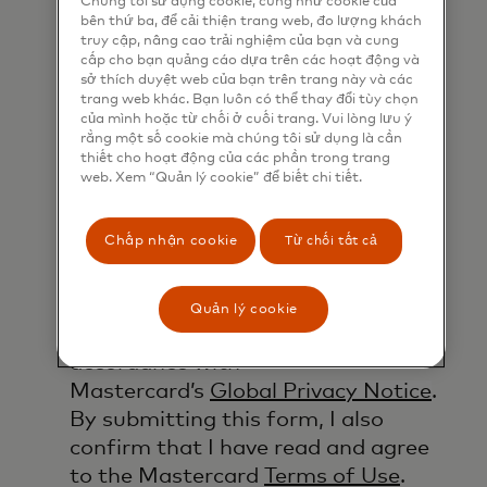
Chúng tôi sử dụng cookie, cũng như cookie của
well as other topical business
bên thứ ba, để cải thiện trang web, đo lượng khách
information by email. If I have
truy cập, nâng cao trải nghiệm của bạn và cung
shared my phone number, I confirm
cấp cho bạn quảng cáo dựa trên các hoạt động và
sở thích duyệt web của bạn trên trang này và các
that I am also happy to be
trang web khác. Bạn luôn có thể thay đổi tùy chọn
contacted by Mastercard for such
của mình hoặc từ chối ở cuối trang. Vui lòng lưu ý
rằng một số cookie mà chúng tôi sử dụng là cần
marketing purposes by phone. I
thiết cho hoạt động của các phần trong trang
understand that I am free to
web. Xem “Quản lý cookie” để biết chi tiết.
withdraw my consent at any time,
free of charge, using the opt-out
Chấp nhận cookie
Từ chối tất cả
link provided in each email.
I acknowledge that my personal
Quản lý cookie
data will be processed in
accordance with
Mastercard’s
Global Privacy Notice
.
By submitting this form, I also
confirm that I have read and agree
to the Mastercard
Terms of Use
.