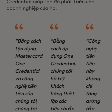
Credential giúp tạo đà phát triển cho
doanh nghiệp của họ.
“Bằng cách
“Bằng
“Công
tận dụng
cách áp
nghệ
Mastercard
dụng One
tiên
One
Credential,
tiến
Credential
chúng tôi
này
và công
hỗ trợ
không
nghệ tiên
khách
chỉ
tiến của
hàng thiết
tăng
chúng tôi,
lập các
cường
chúng tôi
tiêu chuẩn
bảo