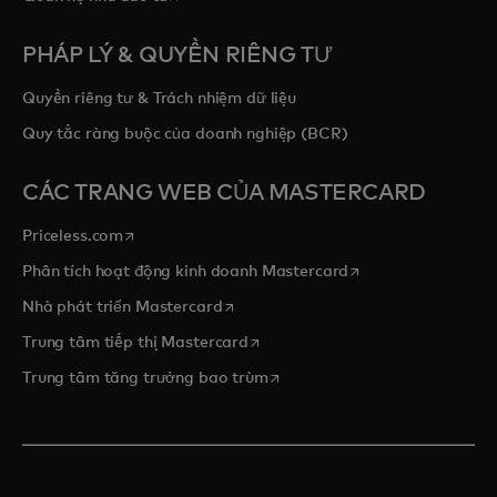
PHÁP LÝ & QUYỀN RIÊNG TƯ
Quyền riêng tư & Trách nhiệm dữ liệu
Quy tắc ràng buộc của doanh nghiệp (BCR)
CÁC TRANG WEB CỦA MASTERCARD
opens in a new tab
Priceless.com
opens in a new tab
Phân tích hoạt động kinh doanh Mastercard
opens in a new tab
Nhà phát triển Mastercard
opens in a new tab
Trung tâm tiếp thị Mastercard
opens in a new tab
Trung tâm tăng trưởng bao trùm