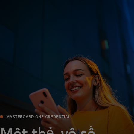
Dành cho bạn
Dành cho doanh nghiệp
Dành cho thế giới
Dành cho nhà đổi mới
Tin tức và xu hướng
MASTERCARD ONE CREDENTIAL
Một thẻ, vô số