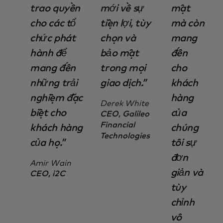
trao quyền
mới về sự
mật
cho các tổ
tiện lợi, tùy
mà còn
chức phát
chọn và
mang
hành để
bảo mật
đến
mang đến
trong mọi
cho
những trải
giao dịch.”
khách
nghiệm đặc
hàng
Derek White
biệt cho
của
CEO, Galileo
Financial
khách hàng
chúng
Technologies
của họ.”
tôi sự
đơn
Amir Wain
giản và
CEO, i2C
tùy
chỉnh
vô