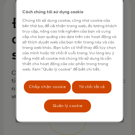
Cách chúng tôi sử dụng cookie
Được cung cấp
Chúng tôi sử dụng cookie, cũng như cookie của
bên thứ ba, để cải thiện trang web, đo lượng khách
truy cập, nâng cao trải nghiệm của bạn và cung
cho tất cả các
cấp cho bạn quảng cáo dựa trên các hoạt động và
sở thích duyệt web của bạn trên trang này và các
trang web khác. Bạn luôn có thể thay đổi tùy chọn
sản phẩm thẻ
của mình hoặc từ chối ở cuối trang. Vui lòng lưu ý
rằng một số cookie mà chúng tôi sử dụng là cần
thiết cho hoạt động của các phần trong trang
web. Xem “Quản lý cookie” để biết chi tiết.
One Credential cho phép người dùng
tiếp cận nhiều phương thức tài trợ khác
Chấp nhận cookie
Từ chối tất cả
nhau và thiết lập tùy chọn thanh toán
với một thông tin xác thực kỹ thuật số.
Quản lý cookie