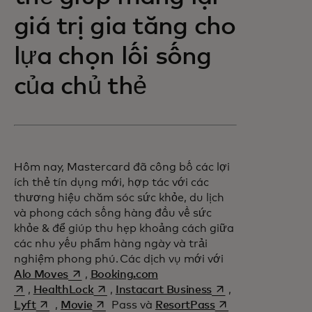
giá trị gia tăng cho
lựa chọn lối sống
của chủ thẻ
Hôm nay, Mastercard đã công bố các lợi
ích thẻ tín dụng mới, hợp tác với các
thương hiệu chăm sóc sức khỏe, du lịch
và phong cách sống hàng đầu về sức
khỏe & để giúp thu hẹp khoảng cách giữa
các nhu yếu phẩm hàng ngày và trải
nghiệm phong phú. Các dịch vụ mới với
opens in a new tab
opens in a new tab
Alo Moves
,
Booking.com
opens in a new tab
opens in a new tab
,
HealthLock
,
Instacart Business
,
opens in a new tab
opens in a new tab
opens in a new tab
Lyft
,
Movie
Pass và
ResortPass