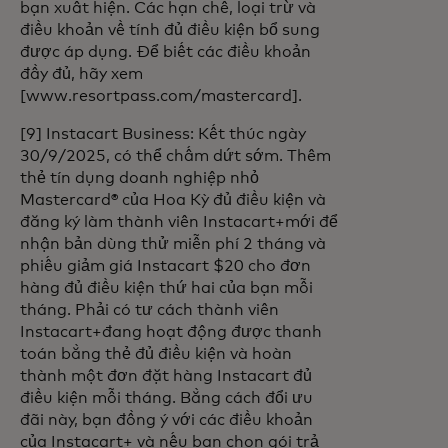
bạn xuất hiện. Các hạn chế, loại trừ và
điều khoản về tính đủ điều kiện bổ sung
được áp dụng. Để biết các điều khoản
đầy đủ, hãy xem
[www.resortpass.com/mastercard].
[9] Instacart Business: Kết thúc ngày
30/9/2025, có thể chấm dứt sớm. Thêm
thẻ tín dụng doanh nghiệp nhỏ
Mastercard® của Hoa Kỳ đủ điều kiện và
đăng ký làm thành viên Instacart+mới để
nhận bản dùng thử miễn phí 2 tháng và
phiếu giảm giá Instacart $20 cho đơn
hàng đủ điều kiện thứ hai của bạn mỗi
tháng. Phải có tư cách thành viên
Instacart+đang hoạt động được thanh
toán bằng thẻ đủ điều kiện và hoàn
thành một đơn đặt hàng Instacart đủ
điều kiện mỗi tháng. Bằng cách đổi ưu
đãi này, bạn đồng ý với các điều khoản
của Instacart+ và nếu bạn chọn gói trả