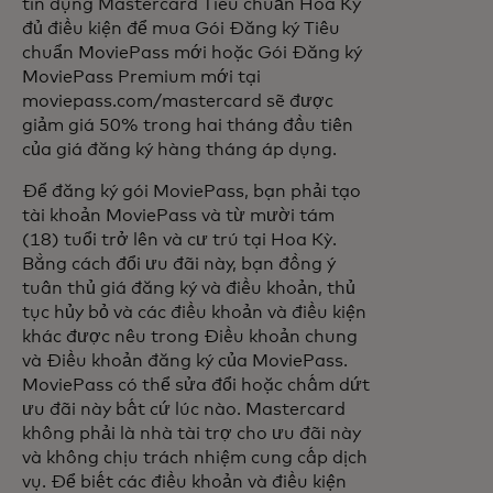
tín dụng Mastercard Tiêu chuẩn Hoa Kỳ
đủ điều kiện để mua Gói Đăng ký Tiêu
chuẩn MoviePass mới hoặc Gói Đăng ký
MoviePass Premium mới tại
moviepass.com/mastercard sẽ được
giảm giá 50% trong hai tháng đầu tiên
của giá đăng ký hàng tháng áp dụng.
Để đăng ký gói MoviePass, bạn phải tạo
tài khoản MoviePass và từ mười tám
(18) tuổi trở lên và cư trú tại Hoa Kỳ.
Bằng cách đổi ưu đãi này, bạn đồng ý
tuân thủ giá đăng ký và điều khoản, thủ
tục hủy bỏ và các điều khoản và điều kiện
khác được nêu trong Điều khoản chung
và Điều khoản đăng ký của MoviePass.
MoviePass có thể sửa đổi hoặc chấm dứt
ưu đãi này bất cứ lúc nào. Mastercard
không phải là nhà tài trợ cho ưu đãi này
và không chịu trách nhiệm cung cấp dịch
vụ. Để biết các điều khoản và điều kiện