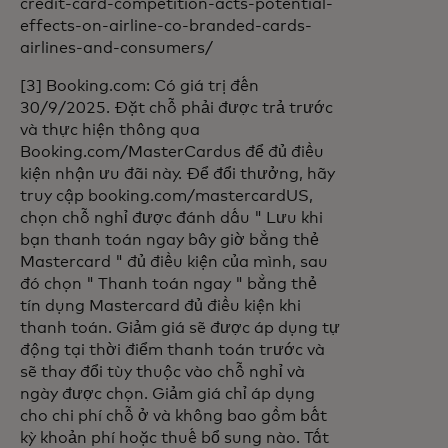
credit-card-competition-acts-potential-
effects-on-airline-co-branded-cards-
airlines-and-consumers/
[3] Booking.com: Có giá trị đến
30/9/2025. Đặt chỗ phải được trả trước
và thực hiện thông qua
Booking.com/MasterCardus để đủ điều
kiện nhận ưu đãi này. Để đổi thưởng, hãy
truy cập booking.com/mastercardUS,
chọn chỗ nghỉ được đánh dấu " Lưu khi
bạn thanh toán ngay bây giờ bằng thẻ
Mastercard " đủ điều kiện của mình, sau
đó chọn " Thanh toán ngay " bằng thẻ
tín dụng Mastercard đủ điều kiện khi
thanh toán. Giảm giá sẽ được áp dụng tự
động tại thời điểm thanh toán trước và
sẽ thay đổi tùy thuộc vào chỗ nghỉ và
ngày được chọn. Giảm giá chỉ áp dụng
cho chi phí chỗ ở và không bao gồm bất
kỳ khoản phí hoặc thuế bổ sung nào. Tất