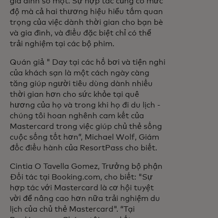
gia đình số một. Sự hợp tác củng cố mức
độ mà cả hai thương hiệu hiểu tầm quan
trọng của việc dành thời gian cho bạn bè
và gia đình, và điều đặc biệt chỉ có thể
trải nghiệm tại các bộ phim.
Quán giả " Day tại các hồ bơi và tiện nghi
của khách sạn là một cách ngày càng
tăng giúp người tiêu dùng dành nhiều
thời gian hơn cho sức khỏe tại quê
hương của họ và trong khi họ đi du lịch -
chúng tôi hoan nghênh cam kết của
Mastercard trong việc giúp chủ thẻ sống
cuộc sống tốt hơn”, Michael Wolf, Giám
đốc điều hành của ResortPass cho biết.
Cintia O Tavella Gomez, Trưởng bộ phận
Đối tác tại Booking.com, cho biết: "Sự
hợp tác với Mastercard là cơ hội tuyệt
vời để nâng cao hơn nữa trải nghiệm du
lịch của chủ thẻ Mastercard". “Tại