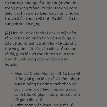
cả các đặt phòng đều tùy thuộc vào tình
trạng phòng trống và của Booking.com
điều khoản và điều kiện. Các hạn chế, loại
trừ và điều khoản về tính đủ điều kiện bổ
sung được áp dụng.
[4] HealthLock: HealthLock là một nền
tảng dựa trên phân tích đầu cuối giúp
bảo vệ danh tính và dữ liệu y tế của chủ
thẻ và giám sát các yêu cầu y tế của họ
về lỗi, gian lận và thanh toán quá mức.
HealthLock cung cấp ba cấp độ kế
hoạch:
Medical Claim Monitor: Giúp bảo vệ
chống lại gian lận y tế và xâm phạm
quyền riêng tư bằng cách theo dõi
các vi phạm dữ liệu y tế, cung cấp
cảnh báo và giúp khắc phục các vấn
đề gian lận y tế.
Kiểm toán viên khiếu nại y tế: Tổ