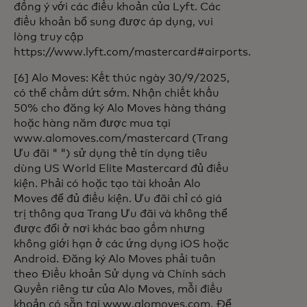
đồng ý với các điều khoản của Lyft. Các
điều khoản bổ sung được áp dụng, vui
lòng truy cập
https://www.lyft.com/mastercard#airports.
[6] Alo Moves: Kết thúc ngày 30/9/2025,
có thể chấm dứt sớm. Nhận chiết khấu
50% cho đăng ký Alo Moves hàng tháng
hoặc hàng năm được mua tại
www.alomoves.com/mastercard (Trang
Ưu đãi " ") sử dụng thẻ tín dụng tiêu
dùng US World Elite Mastercard đủ điều
kiện. Phải có hoặc tạo tài khoản Alo
Moves để đủ điều kiện. Ưu đãi chỉ có giá
trị thông qua Trang Ưu đãi và không thể
được đổi ở nơi khác bao gồm nhưng
không giới hạn ở các ứng dụng iOS hoặc
Android. Đăng ký Alo Moves phải tuân
theo Điều khoản Sử dụng và Chính sách
Quyền riêng tư của Alo Moves, mỗi điều
khoản có sẵn tại www.alomoves.com. Để