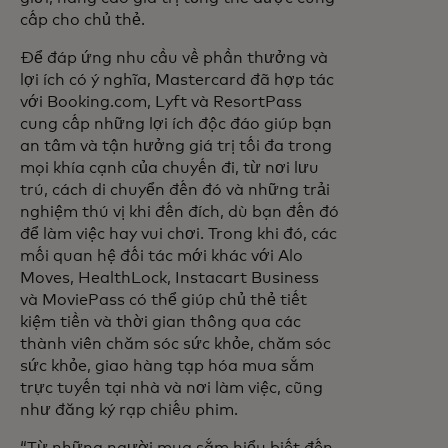
cấp cho chủ thẻ.
Để đáp ứng nhu cầu về phần thưởng và
lợi ích có ý nghĩa, Mastercard đã hợp tác
với Booking.com, Lyft và ResortPass
cung cấp những lợi ích độc đáo giúp bạn
an tâm và tận hưởng giá trị tối đa trong
mọi khía cạnh của chuyến đi, từ nơi lưu
trú, cách di chuyển đến đó và những trải
nghiệm thú vị khi đến đích, dù bạn đến đó
để làm việc hay vui chơi. Trong khi đó, các
mối quan hệ đối tác mới khác với Alo
Moves, HealthLock, Instacart Business
và MoviePass có thể giúp chủ thẻ tiết
kiệm tiền và thời gian thông qua các
thành viên chăm sóc sức khỏe, chăm sóc
sức khỏe, giao hàng tạp hóa mua sắm
trực tuyến tại nhà và nơi làm việc, cũng
như đăng ký rạp chiếu phim.