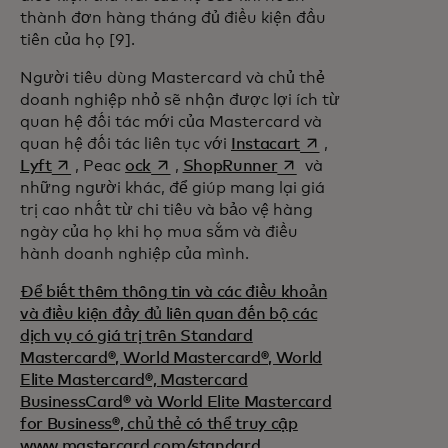
thành đơn hàng tháng đủ điều kiện đầu
tiên của họ [9].
Người tiêu dùng Mastercard và chủ thẻ
doanh nghiệp nhỏ sẽ nhận được lợi ích từ
quan hệ đối tác mới của Mastercard và
opens in a new tab
quan hệ đối tác liên tục với
Instacart
,
opens in a new tab
opens in a new tab
opens in a new tab
Lyft
, Peac
ock
,
ShopRunner
và
những người khác, để giúp mang lại giá
trị cao nhất từ chi tiêu và bảo vệ hàng
ngày của họ khi họ mua sắm và điều
hành doanh nghiệp của mình.
Để biết thêm thông tin và các điều khoản
và điều kiện đầy đủ liên quan đến bộ các
dịch vụ có giá trị trên Standard
Mastercard®, World Mastercard®, World
Elite Mastercard®, Mastercard
BusinessCard® và World Elite Mastercard
for Business®, chủ thẻ có thể truy cập
opens in a new tab
www.mastercard.com/standard,