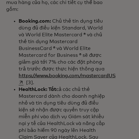
mua hàng của họ, các chi tiết cụ thể bao
gồm:
Booking.com:
Chủ thẻ tín dụng tiêu
dùng đủ điều kiện Standard, World
và World Elite Mastercard ® và chủ
thẻ tín dụng Mastercard
BusinessCard ® và World Elite
Mastercard for Business ® sẽ được
giảm giá tới 7% cho các đặt phòng
trả trước được thực hiện thông qua
https://www.booking.com/mastercardUS
opens in a new tab
[3].
HealthLock: Tất
cả các chủ thẻ
Mastercard dành cho doanh nghiệp
nhỏ và tín dụng tiêu dùng đủ điều
kiện sẽ nhận được quyền truy cập
miễn phí vào dịch vụ Giám sát khiếu
nại y tế của HealthLock và nâng cấp
phí bảo hiểm 90 ngày lên Health
Claim Saver của HealthLock. Sau