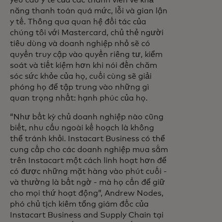
yêu cầu y tế của các thành viên về khả
năng thanh toán quá mức, lỗi và gian lận
y tế. Thông qua quan hệ đối tác của
chúng tôi với Mastercard, chủ thẻ người
tiêu dùng và doanh nghiệp nhỏ sẽ có
quyền truy cập vào quyền riêng tư, kiểm
soát và tiết kiệm hơn khi nói đến chăm
sóc sức khỏe của họ, cuối cùng sẽ giải
phóng họ để tập trung vào những gì
quan trọng nhất: hạnh phúc của họ.
“Như bất kỳ chủ doanh nghiệp nào cũng
biết, nhu cầu ngoài kế hoạch là không
thể tránh khỏi. Instacart Business có thể
cung cấp cho các doanh nghiệp mua sắm
trên Instacart một cách linh hoạt hơn để
có được những mặt hàng vào phút cuối -
và thường là bất ngờ - mà họ cần để giữ
cho mọi thứ hoạt động”, Andrew Nodes,
phó chủ tịch kiêm tổng giám đốc của
Instacart Business and Supply Chain tại