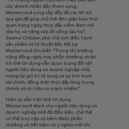
“Từ những người mua sắm hiểu biết đến
các doanh nhân đầy tham vọng,
Mastercard cung cấp đầy đủ các lợi ích
quý giá để giúp chủ thẻ đơn giản hóa thói
quen hàng ngày, thúc đẩy niềm đam mê
của họ và nâng cao lối sống của họ”,
Seema Chibber, phó chủ tịch điều hành
sản phẩm và kỹ thuật Bắc Mỹ tại
Mastercard cho biết. “Trong thị trường
năng động ngày nay, phần thưởng và lợi
ích thẻ tín dụng vẫn quan trọng đối với
người tiêu dùng và doanh nghiệp nhỏ,
mang lại giá trị vô song và sự linh hoạt
tài chính, đồng thời thúc đẩy lòng trung
thành và chi tiêu có trách nhiệm.”
Hiện có sẵn trên thẻ tín dụng
Mastercard dành cho người tiêu dùng và
doanh nghiệp nhỏ đủ điều kiện, chủ thẻ
có thể truy cập và kiếm được phần
thưởng và tiết kiệm có ý nghĩa mới khi