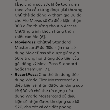
tảng chăm sóc sức khỏe toàn diện
theo yêu cầu từng đoạt giải thưởng.
Chủ thẻ đã đăng ký tham gia ưu đãi
cho Alo Moves sẽ đủ điều kiện nhận
300 điểm thưởng cho Alo Access,
Chương trình khách hàng thân
thiết của Alo [6].
MoviePass: Chủ
thẻ Standard
Mastercard® đủ điều kiện mới sử
dụng MoviePass sẽ được giảm giá
50% trong hai tháng đầu tiên của
gói đăng ký MoviePass Standard
hoặc Premium [7].
ResortPass:
Chủ thẻ tín dụng tiêu
dùng World Elite Mastercard® đủ
điều kiện sẽ nhận được tín dụng sao
kê $30 và chủ thẻ tín dụng tiêu
dùng World Mastercard đủ điều
kiện sẽ nhận được tín dụng sao kê
$20, cho tất cả các đặt phòng