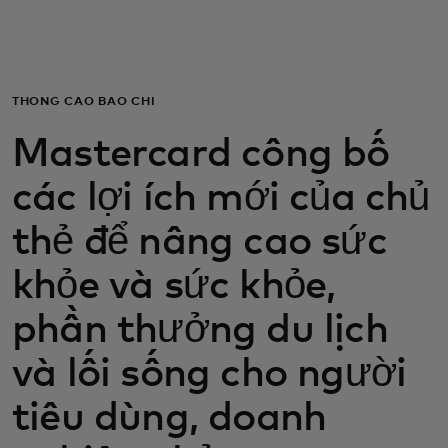
Dành cho bạn
Dành cho doanh nghiệp
THÔNG CÁO BÁO CHÍ
Mastercard công bố
Dành cho thế giới
các lợi ích mới của chủ
Dành cho nhà đổi mới
thẻ để nâng cao sức
khỏe và sức khỏe,
Tin tức và xu hướng
phần thưởng du lịch
và lối sống cho người
tiêu dùng, doanh