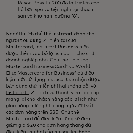
ResortPass từ 200 đô la trở lên cho
hồ bơi, spa và tiện nghi tại khách
sạn và khu nghỉ dưỡng [8].
Ngoài
lợi ích chủ thẻ Instacart dành cho
opens in a new tab
người tiêu dùng
hiện tại của
Mastercard,
Instacart Business hiện
được thêm vào bộ lợi ích dành cho chủ
doanh nghiệp nhỏ. Chủ thẻ tín dụng
Mastercard BusinessCard® và World
Elite Mastercard for Business® đủ điều
kiện mới sử dụng Instacart sẽ nhận được
bản dùng thử miễn phí hai tháng đối với
opens in a new tab
Instacart+
, dịch vụ thành viên cao cấp
mang lại cho khách hàng các lợi ích như
giao hàng miễn phí trong ngày đối với
các đơn hàng trên $35. Chủ thẻ
Mastercard đủ điều kiện cũng sẽ được
giảm giá $20 cho đơn hàng tháng đủ
điều kiện thứ hai của họ sau khi hoàn