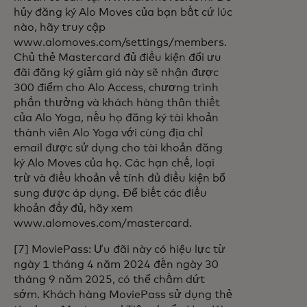
hủy đăng ký Alo Moves của bạn bất cứ lúc
nào, hãy truy cập
www.alomoves.com/settings/members.
Chủ thẻ Mastercard đủ điều kiện đổi ưu
đãi đăng ký giảm giá này sẽ nhận được
300 điểm cho Alo Access, chương trình
phần thưởng và khách hàng thân thiết
của Alo Yoga, nếu họ đăng ký tài khoản
thành viên Alo Yoga với cùng địa chỉ
email được sử dụng cho tài khoản đăng
ký Alo Moves của họ. Các hạn chế, loại
trừ và điều khoản về tính đủ điều kiện bổ
sung được áp dụng. Để biết các điều
khoản đầy đủ, hãy xem
www.alomoves.com/mastercard.
[7] MoviePass: Ưu đãi này có hiệu lực từ
ngày 1 tháng 4 năm 2024 đến ngày 30
tháng 9 năm 2025, có thể chấm dứt
sớm. Khách hàng MoviePass sử dụng thẻ