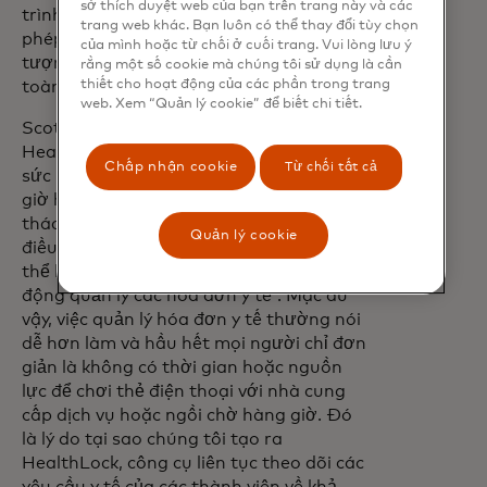
sở thích duyệt web của bạn trên trang này và các
trình khách hàng thân thiết bổ sung, cho
trang web khác. Bạn luôn có thể thay đổi tùy chọn
phép chúng tôi trao quyền cho nhiều đối
của mình hoặc từ chối ở cuối trang. Vui lòng lưu ý
tượng hơn để áp dụng cách tiếp cận
rằng một số cookie mà chúng tôi sử dụng là cần
thiết cho hoạt động của các phần trong trang
toàn diện để hạnh phúc.”
web. Xem “Quản lý cookie” để biết chi tiết.
Scott Speranza, Giám đốc điều hành của
HealthLock, cho biết: “Bối cảnh chăm sóc
Chấp nhận cookie
Từ chối tất cả
sức khỏe phức tạp và tốn kém hơn bao
giờ hết, và trong môi trường kinh tế đầy
thách thức hiện nay, một trong những
Quản lý cookie
điều quan trọng nhất mà một người có
thể làm để bảo vệ ví tiền của mình là chủ
động quản lý các hóa đơn y tế”. Mặc dù
vậy, việc quản lý hóa đơn y tế thường nói
dễ hơn làm và hầu hết mọi người chỉ đơn
giản là không có thời gian hoặc nguồn
lực để chơi thẻ điện thoại với nhà cung
cấp dịch vụ hoặc ngồi chờ hàng giờ. Đó
là lý do tại sao chúng tôi tạo ra
HealthLock, công cụ liên tục theo dõi các