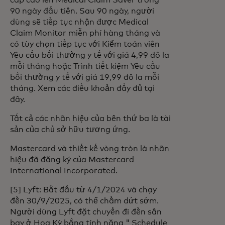
cấp cao lên Medical Claim Saver trong
90 ngày đầu tiên. Sau 90 ngày, người
dùng sẽ tiếp tục nhận được Medical
Claim Monitor miễn phí hàng tháng và
có tùy chọn tiếp tục với Kiểm toán viên
Yêu cầu bồi thường y tế với giá 4,99 đô la
mỗi tháng hoặc Trình tiết kiệm Yêu cầu
bồi thường y tế với giá 19,99 đô la mỗi
tháng. Xem các điều khoản đầy đủ tại
đây.
Tất cả các nhãn hiệu của bên thứ ba là tài
sản của chủ sở hữu tương ứng.
Mastercard và thiết kế vòng tròn là nhãn
hiệu đã đăng ký của Mastercard
International Incorporated.
[5] Lyft: Bắt đầu từ 4/1/2024 và chạy
đến 30/9/2025, có thể chấm dứt sớm.
Người dùng Lyft đặt chuyến đi đến sân
bay ở Hoa Kỳ bằng tính năng " Schedule