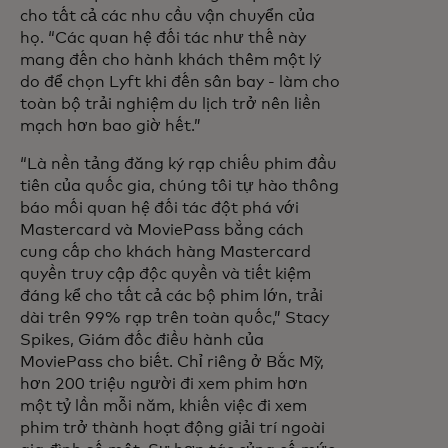
cho tất cả các nhu cầu vận chuyển của
họ. “Các quan hệ đối tác như thế này
mang đến cho hành khách thêm một lý
do để chọn Lyft khi đến sân bay - làm cho
toàn bộ trải nghiệm du lịch trở nên liền
mạch hơn bao giờ hết.”
“Là nền tảng đăng ký rạp chiếu phim đầu
tiên của quốc gia, chúng tôi tự hào thông
báo mối quan hệ đối tác đột phá với
Mastercard và MoviePass bằng cách
cung cấp cho khách hàng Mastercard
quyền truy cập độc quyền và tiết kiệm
đáng kể cho tất cả các bộ phim lớn, trải
dài trên 99% rạp trên toàn quốc,” Stacy
Spikes, Giám đốc điều hành của
MoviePass cho biết. Chỉ riêng ở Bắc Mỹ,
hơn 200 triệu người đi xem phim hơn
một tỷ lần mỗi năm, khiến việc đi xem
phim trở thành hoạt động giải trí ngoài