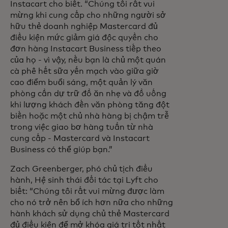
Instacart cho biết. “Chúng tôi rất vui
mừng khi cung cấp cho những người sở
hữu thẻ doanh nghiệp Mastercard đủ
điều kiện mức giảm giá độc quyền cho
đơn hàng Instacart Business tiếp theo
của họ - vì vậy, nếu bạn là chủ một quán
cà phê hết sữa yến mạch vào giữa giờ
cao điểm buổi sáng, một quản lý văn
phòng cần dự trữ đồ ăn nhẹ và đồ uống
khi lượng khách đến văn phòng tăng đột
biến hoặc một chủ nhà hàng bị chậm trễ
trong việc giao bơ hàng tuần từ nhà
cung cấp - Mastercard và Instacart
Business có thể giúp bạn.”
Zach Greenberger, phó chủ tịch điều
hành, Hệ sinh thái đối tác tại Lyft cho
biết: “Chúng tôi rất vui mừng được làm
cho nó trở nên bổ ích hơn nữa cho những
hành khách sử dụng chủ thẻ Mastercard
đủ điều kiện để mở khóa giá trị tốt nhất