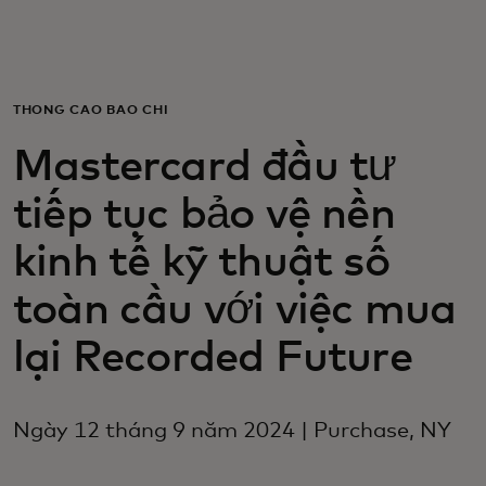
Dành cho bạn
Dành cho doanh nghiệp
THÔNG CÁO BÁO CHÍ
Mastercard đầu tư
Dành cho thế giới
tiếp tục bảo vệ nền
Dành cho nhà đổi mới
kinh tế kỹ thuật số
toàn cầu với việc mua
Tin tức và xu hướng
lại Recorded Future
Ngày 12 tháng 9 năm 2024 | Purchase, NY