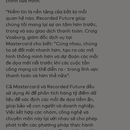
chính của mình.
“Niềm tin là nền tảng của bất kỳ mối
quan hệ nào. Recorded Future giúp
chúng tôi mang lại sự an tâm hơn trước,
trong và sau giao dịch thanh toán. Craig
Vosburg, giám đốc dịch vụ tại
Mastercard cho biết: "Cùng nhau, chúng
ta sẽ đổi mới nhanh hơn, tạo ra các mô
hình thông minh hơn và dự đoán các mối
đe dọa mới nổi trước khi các cuộc tấn
công mạng có thể diễn ra - trong lĩnh vực
thanh toán và hơn thế nữa".
Cả Mastercard và Recorded Future đều
sử dụng AI để phân tích hàng tỷ điểm dữ
liệu để xác định các mối đe dọa tiềm ẩn,
giúp bảo vệ con người và doanh nghiệp.
Việc kết hợp các nhóm, công nghệ và
chuyên môn này lại với nhau sẽ cho phép
phát triển các phương pháp thực hành