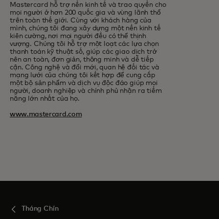
Mastercard hỗ trợ nền kinh tế và trao quyền cho
mọi người ở hơn 200 quốc gia và vùng lãnh thổ
trên toàn thế giới. Cùng với khách hàng của
mình, chúng tôi đang xây dựng một nền kinh tế
kiên cường, nơi mọi người đều có thể thịnh
vượng. Chúng tôi hỗ trợ một loạt các lựa chọn
thanh toán kỹ thuật số, giúp các giao dịch trở
nên an toàn, đơn giản, thông minh và dễ tiếp
cận. Công nghệ và đổi mới, quan hệ đối tác và
mạng lưới của chúng tôi kết hợp để cung cấp
một bộ sản phẩm và dịch vụ độc đáo giúp mọi
người, doanh nghiệp và chính phủ nhận ra tiềm
năng lớn nhất của họ.
www.mastercard.com
Tháng Chín