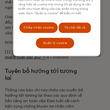
của mình hoặc từ chối ở cuối trang. Vui lòng lưu ý
thẻ bị xâm nhập, so với cùng kỳ năm
rằng một số cookie mà chúng tôi sử dụng là cần
ngoái.
thiết cho hoạt động của các phần trong trang
web. Xem “Quản lý cookie” để biết chi tiết.
Giao dịch, dự kiến sẽ kết thúc vào quý
đầu tiên của năm 2025, phải được xem
xét theo quy định và các điều kiện đóng
Chấp nhận cookie
Từ chối tất cả
cửa thông thường khác.
NGUỒN
Quản lý cookie
[1] Statista: Chi
phí ước tính tội phạm
opens in a new tab
mạng toàn cầu 202
8 | Statista
Tuyên bố hướng tới tương
lai
Thông cáo báo chí này chứa các tuyên bố
hướng tới tương lai theo các quy định về
bến cảng an toàn của Đạo luật cải cách
kiện tụng chứng khoán tư nhân năm