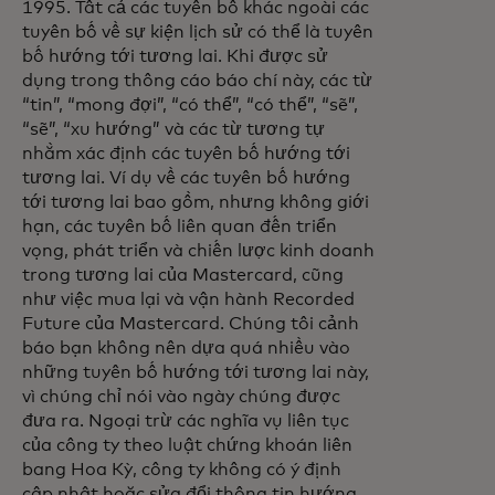
1995. Tất cả các tuyên bố khác ngoài các
tuyên bố về sự kiện lịch sử có thể là tuyên
bố hướng tới tương lai. Khi được sử
dụng trong thông cáo báo chí này, các từ
“tin”, “mong đợi”, “có thể”, “có thể”, “sẽ”,
“sẽ”, “xu hướng” và các từ tương tự
nhằm xác định các tuyên bố hướng tới
tương lai. Ví dụ về các tuyên bố hướng
tới tương lai bao gồm, nhưng không giới
hạn, các tuyên bố liên quan đến triển
vọng, phát triển và chiến lược kinh doanh
trong tương lai của Mastercard, cũng
như việc mua lại và vận hành Recorded
Future của Mastercard. Chúng tôi cảnh
báo bạn không nên dựa quá nhiều vào
những tuyên bố hướng tới tương lai này,
vì chúng chỉ nói vào ngày chúng được
đưa ra. Ngoại trừ các nghĩa vụ liên tục
của công ty theo luật chứng khoán liên
bang Hoa Kỳ, công ty không có ý định
cập nhật hoặc sửa đổi thông tin hướng