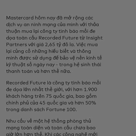
Mastercard hôm nay đã mở rộng các
dịch vụ an ninh mạng của mình với thỏa
thuận mua lại công ty tình báo mối đe
dọa toàn cầu Recorded Future từ Insight
Partners với giá 2,65 tỷ đô la. Việc mua
lại củng cố những hiểu biết và thông
minh được sử dụng để bảo vệ nền kinh tế
kỹ thuật số ngày nay - trong hệ sinh thái
thanh toán và hơn thế nữa.
Recorded Future là công ty tình báo mối
đe dọa lớn nhất thế giới, với hơn 1.900
khách hàng trên 75 quốc gia, bao gồm
chính phủ của 45 quốc gia và hơn 50%
trong danh sách Fortune 100.
Nhu cầu về một hệ thống phòng thủ
mạng toàn diện và toàn cầu chưa bao
giờ lớn hơn thế. Khi các công nghệ mới