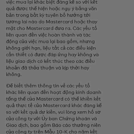
việc mua lại khác biệt đáng kể so với kết
quả được thể hiện hoặc ngụ ý bằng văn
bản trong bất kỳ tuyên bố hướng tới
tương lai nào do Mastercard hoặc thay
mặt cho Mastercard đưa ra. Các yếu tố
liên quan đến việc hoàn thành và tác
động của việc mua lại bao gồm, nhưng
không giới hạn, liệu tất cả các điều kiện
cần thiết có được đáp ứng hay không và
liệu giao dịch có kết thúc theo các điều
khoản đã thỏa thuận và kịp thời hay
không.
Để biết thêm thông tin về các yếu tố
khác liên quan đến hoạt động kinh doanh
tổng thể của Mastercard có thể khiến kết
quả thực tế của Mastercard khác đáng kể
so với kết quả dự kiến, vui lòng xem hồ sơ
của công ty với Ủy ban Chứng khoán và
Giao dịch, bao gồm Báo cáo thường niên
của công ty trên Mẫu 10-K cho năm kết