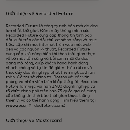
Giới thiệu về Recorded Future
Recorded Future là công ty tình báo mối đe dọa
lớn nhất thế giới. Đám mây thông minh của
Recorded Future cung cấp thông tin tình báo
đầu cuối trên các đối thủ, cơ sở hạ tầng và mục
tiêu. Lập chỉ mục internet trên web mở, web
đen và các nguồn kỹ thuật, Recorded Future
cung cấp khả năng hiển thị theo thời gian thực
về bề mặt tấn công và bối cảnh mối đe dọa
đang mở rộng, giúp khách hàng hành động
nhanh chóng và tự tin để giảm thiểu rủi ro và
thúc đẩy doanh nghiệp phát triển một cách an
toàn. Có trụ sở chính tại Boston với các văn
phòng và nhân viên trên khắp thế giới, Recorded
Future làm việc với hơn 1.900 doanh nghiệp và
tổ chức chính phủ trên hơn 75 quốc gia để cung
cấp thông tin tình báo thời gian thực, không
thiên vị và có thể hành động. Tìm hiểu thêm tại
opens in a new tab
www.recor
dedfuture.com/.
Giới thiệu về Mastercard