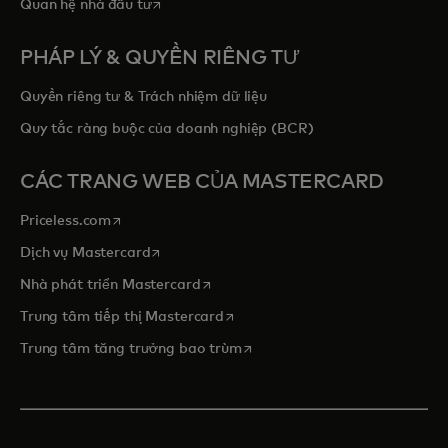
opens in a new tab
Quan hệ nhà đầu tư
PHÁP LÝ & QUYỀN RIÊNG TƯ
Quyền riêng tư & Trách nhiệm dữ liệu
Quy tắc ràng buộc của doanh nghiệp (BCR)
CÁC TRANG WEB CỦA MASTERCARD
opens in a new tab
Priceless.com
opens in a new tab
Dịch vụ Mastercard
opens in a new tab
Nhà phát triển Mastercard
opens in a new tab
Trung tâm tiếp thị Mastercard
opens in a new tab
Trung tâm tăng trưởng bao trùm