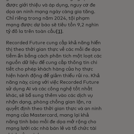
được giới thiệu và áp dụng, nguy cơ đe
dọa an ninh mạng ngày càng gia tăng.
Chỉ riêng trong năm 2024, tội phạm
mạng được dự báo sẽ tiêu tốn 9,2 nghìn
tỷ đô la trên toàn cầu
[1]
.
Recorded Future cung cấp khả năng hiển
thị theo thời gian thực về các mối đe dọa
tiềm ẩn bằng cách phân tích một loạt các
nguồn dữ liệu để cung cấp thông tin chi
tiết cho phép khách hàng của họ thực
hiện hành động để giảm thiểu rủi ro. Khả
năng này, cùng với việc Recorded Future
sử dụng AI và các công nghệ tốt nhất
khác, sẽ bổ sung thêm vào các dịch vụ
nhận dạng, phòng chống gian lận, ra
quyết định theo thời gian thực và an ninh
mạng của Mastercard, mang lại khả
năng tình báo mối đe dọa mở rộng cho
mạng lưới các nhà bán lẻ và tổ chức tài