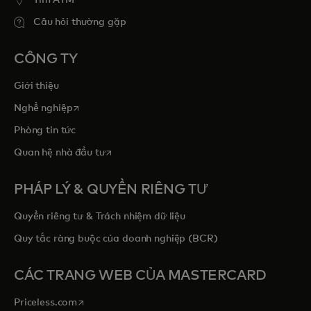
Câu hỏi thường gặp
CÔNG TY
Giới thiệu
opens in a new tab
Nghề nghiệp
Phòng tin tức
opens in a new tab
Quan hệ nhà đầu tư
PHÁP LÝ & QUYỀN RIÊNG TƯ
Quyền riêng tư & Trách nhiệm dữ liệu
Quy tắc ràng buộc của doanh nghiệp (BCR)
CÁC TRANG WEB CỦA MASTERCARD
opens in a new tab
Priceless.com