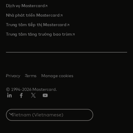
opens in a new tab
Dịch vụ Mastercard
opens in a new tab
Nhà phát triển Mastercard
opens in a new tab
Trung tâm tiếp thị Mastercard
opens in a new tab
Trung tâm tăng trưởng bao trùm
Privacy
Terms
Manage cookies
© 1994-2026 Mastercard.
Linkedin
Facebook
Twitter/X
Youtube
Select
a
country