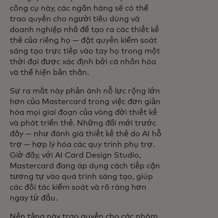
công cụ này, các ngân hàng sẽ có thể
trao quyền cho người tiêu dùng và
doanh nghiệp nhỏ để tạo ra các thiết kế
thẻ của riêng họ — đặt quyền kiểm soát
sáng tạo trực tiếp vào tay họ trong một
thời đại được xác định bởi cá nhân hóa
và thể hiện bản thân.
Sự ra mắt này phản ánh nỗ lực rộng lớn
hơn của Mastercard trong việc đơn giản
hóa mọi giai đoạn của vòng đời thiết kế
và phát triển thẻ. Những đổi mới trước
đây — như đánh giá thiết kế thẻ do AI hỗ
trợ — hợp lý hóa các quy trình phụ trợ.
Giờ đây, với AI Card Design Studio,
Mastercard đang áp dụng cách tiếp cận
tương tự vào quá trình sáng tạo, giúp
các đối tác kiểm soát và rõ ràng hơn
ngay từ đầu.
Nền tảng này trao quyền cho các nhóm