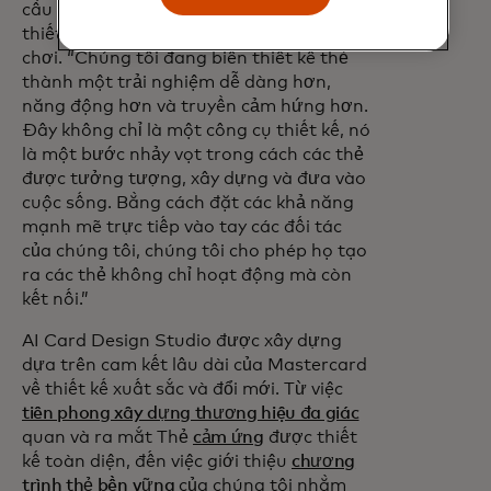
cầu tại Mastercard cho biết: “Studio
thiết kế thẻ AI là một yếu tố thay đổi cuộc
chơi. “Chúng tôi đang biến thiết kế thẻ
thành một trải nghiệm dễ dàng hơn,
năng động hơn và truyền cảm hứng hơn.
Đây không chỉ là một công cụ thiết kế, nó
là một bước nhảy vọt trong cách các thẻ
được tưởng tượng, xây dựng và đưa vào
cuộc sống. Bằng cách đặt các khả năng
mạnh mẽ trực tiếp vào tay các đối tác
của chúng tôi, chúng tôi cho phép họ tạo
ra các thẻ không chỉ hoạt động mà còn
kết nối.”
AI Card Design Studio được xây dựng
dựa trên cam kết lâu dài của Mastercard
về thiết kế xuất sắc và đổi mới. Từ việc
tiên phong xây dựng thương hiệu đa giác
quan và ra mắt Thẻ
cảm ứng
được thiết
kế toàn diện, đến việc giới thiệu
chương
trình thẻ bền vững
của chúng tôi nhằm