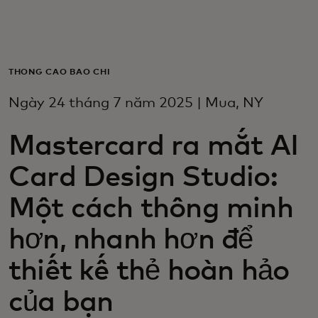
Dành cho bạn
Dành cho doanh nghiệp
THÔNG CÁO BÁO CHÍ
Ngày 24 tháng 7 năm 2025 | Mua, NY
Dành cho thế giới
Mastercard ra mắt AI
Dành cho nhà đổi mới
Card Design Studio:
Một cách thông minh
Tin tức và xu hướng
hơn, nhanh hơn để
thiết kế thẻ hoàn hảo
của bạn