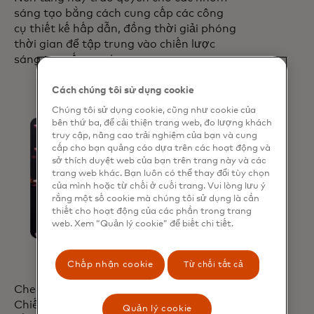
sáng tạo bằng cách cung cấp các công
cụ thiết kế hấp dẫn, đồng thời giải phóng
thời gian để tập trung vào chiến lược
sáng tạo cấp cao hơn.
Cách chúng tôi sử dụng cookie
Chúng tôi sử dụng cookie, cũng như cookie của
bên thứ ba, để cải thiện trang web, đo lượng khách
truy cập, nâng cao trải nghiệm của bạn và cung
cấp cho bạn quảng cáo dựa trên các hoạt động và
sở thích duyệt web của bạn trên trang này và các
trang web khác. Bạn luôn có thể thay đổi tùy chọn
của mình hoặc từ chối ở cuối trang. Vui lòng lưu ý
rằng một số cookie mà chúng tôi sử dụng là cần
thiết cho hoạt động của các phần trong trang
web. Xem “Quản lý cookie” để biết chi tiết.
Chấp nhận cookie
Từ chối tất cả
Cheryl Guerin, phó chủ tịch điều hành
Chiến lược và Đổi mới Thương hiệu Toàn
Quản lý cookie