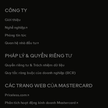
CÔNG TY
Giới thiệu
opens in a new tab
Nghề nghiệp
Phòng tin tức
opens in a new tab
Quan hệ nhà đầu tư
PHÁP LÝ & QUYỀN RIÊNG TƯ
Quyền riêng tư & Trách nhiệm dữ liệu
Quy tắc ràng buộc của doanh nghiệp (BCR)
CÁC TRANG WEB CỦA MASTERCARD
opens in a new tab
Priceless.com
opens in a new tab
Phân tích hoạt động kinh doanh Mastercard