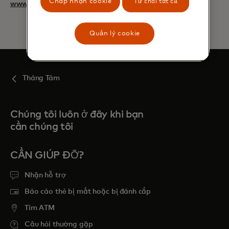
Chấp nhận cookie
Từ chối tất cả
www.mastercard.com
Quản lý cookie
Tháng Tám
Chúng tôi luôn ở đây khi bạn
cần chúng tôi
CẦN GIÚP ĐỠ?
Nhận hỗ trợ
Báo cáo thẻ bị mất hoặc bị đánh cắp
Tim ATM
Câu hỏi thường gặp