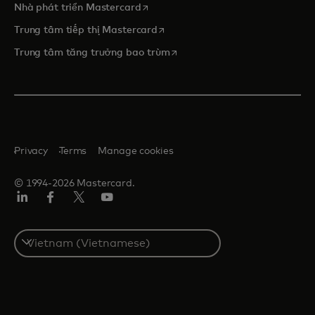
opens in a new tab
Nhà phát triển Mastercard
opens in a new tab
Trung tâm tiếp thị Mastercard
opens in a new tab
Trung tâm tăng trưởng bao trùm
Privacy
Terms
Manage cookies
© 1994-2026 Mastercard.
Linkedin
Facebook
Twitter/X
Youtube
Select
a
country