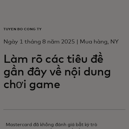
Dành cho bạn
Dành cho doanh nghiệp
TUYÊN BỐ CÔNG TY
Ngày 1 tháng 8 năm 2025 | Mua hàng, NY
Dành cho thế giới
Làm rõ các tiêu đề
Dành cho nhà đổi mới
gần đây về nội dung
chơi game
Tin tức và xu hướng
Mastercard đã không đánh giá bất kỳ trò