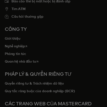
Báo cáo thẻ bị mất hoặc bị đánh cắp
Tim ATM
Câu hỏi thường gặp
CÔNG TY
Giới thiệu
opens in a new tab
Nghề nghiệp
Phòng tin tức
opens in a new tab
Quan hệ nhà đầu tư
PHÁP LÝ & QUYỀN RIÊNG TƯ
Quyền riêng tư & Trách nhiệm dữ liệu
Quy tắc ràng buộc của doanh nghiệp (BCR)
CÁC TRANG WEB CỦA MASTERCARD