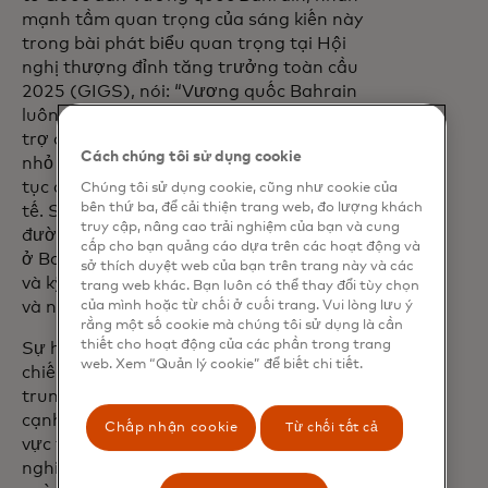
mạnh tầm quan trọng của sáng kiến này
trong bài phát biểu quan trọng tại Hội
nghị thượng đỉnh tăng trưởng toàn cầu
2025 (GIGS), nói: “Vương quốc Bahrain
luôn ưu tiên thúc đẩy một môi trường hỗ
trợ cho phép các doanh nghiệp vừa và
Cách chúng tôi sử dụng cookie
nhỏ thành công và phát triển khi họ tiếp
tục đóng vai trò then chốt trong nền kinh
Chúng tôi sử dụng cookie, cũng như cookie của
bên thứ ba, để cải thiện trang web, đo lượng khách
tế. Sự hợp tác này với Mastercard sẽ mở
truy cập, nâng cao trải nghiệm của bạn và cung
đường cho các doanh nghiệp vừa và nhỏ
cấp cho bạn quảng cáo dựa trên các hoạt động và
ở Bahrain sử dụng các công cụ tài chính
sở thích duyệt web của bạn trên trang này và các
và kỹ thuật số để tăng cường hoạt động
trang web khác. Bạn luôn có thể thay đổi tùy chọn
của mình hoặc từ chối ở cuối trang. Vui lòng lưu ý
và nâng cao năng suất của họ”
rằng một số cookie mà chúng tôi sử dụng là cần
thiết cho hoạt động của các phần trong trang
Sự hợp tác này phù hợp với các ưu tiên
web. Xem “Quản lý cookie” để biết chi tiết.
chiến lược năm 2025 của Tamkeen, tập
trung vào việc tăng cường khả năng
cạnh tranh của người Bahrain trong khu
Chấp nhận cookie
Từ chối tất cả
vực tư nhân, thúc đẩy số hóa doanh
nghiệp và bền vững, đồng thời tăng