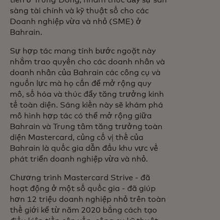
tiên ở Trung Đông, nhằm thúc đẩy sự sẵn
sàng tài chính và kỹ thuật số cho các
Doanh nghiệp vừa và nhỏ (SME) ở
Bahrain.
Sự hợp tác mang tính bước ngoặt này
nhằm trao quyền cho các doanh nhân và
doanh nhân của Bahrain các công cụ và
nguồn lực mà họ cần để mở rộng quy
mô, số hóa và thúc đẩy tăng trưởng kinh
tế toàn diện. Sáng kiến này sẽ khám phá
mô hình hợp tác có thể mở rộng giữa
Bahrain và Trung tâm tăng trưởng toàn
diện Mastercard, củng cố vị thế của
Bahrain là quốc gia dẫn đầu khu vực về
phát triển doanh nghiệp vừa và nhỏ.
Chương trình Mastercard Strive - đã
hoạt động ở một số quốc gia - đã giúp
hơn 12 triệu doanh nghiệp nhỏ trên toàn
thế giới kể từ năm 2020 bằng cách tạo