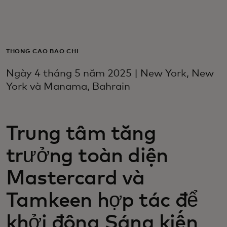
Dành cho bạn
Dành cho doanh nghiệp
THÔNG CÁO BÁO CHÍ
Ngày 4 tháng 5 năm 2025 | New York, New
Dành cho thế giới
York và Manama, Bahrain
Dành cho nhà đổi mới
Trung tâm tăng
trưởng toàn diện
Tin tức và xu hướng
Mastercard và
Tamkeen hợp tác để
khởi động Sáng kiến