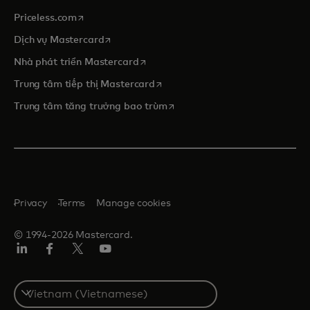
opens in a new tab
Priceless.com
opens in a new tab
Dịch vụ Mastercard
opens in a new tab
Nhà phát triển Mastercard
opens in a new tab
Trung tâm tiếp thị Mastercard
opens in a new tab
Trung tâm tăng trưởng bao trùm
Privacy
Terms
Manage cookies
© 1994-2026 Mastercard.
Linkedin
Facebook
Twitter/X
Youtube
Select
a
country