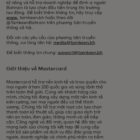
kỹ năng và hỗ trợ doanh nghiệp để định vị người
Bahrain là lựa chọn đầu tiên trong thị trường
lao động. Để biết thêm thông tin, hãy truy cập
www.
tamkeen.bh hoặc theo dõi
@TamkeenBahrain trên phương tiện truyền
thông xã hội.
Đối với các yêu cầu của phương tiện truyền
thông, vui lòng liên hệ:
media@tamkeen.bh
Để biết thông tin chung:
support@tamkeen.bh
Giới thiệu về Mastercard
Mastercard hỗ trợ nền kinh tế và trao quyền cho
mọi người ở hơn 200 quốc gia và vùng lãnh thổ
trên toàn thế giới. Cùng với khách hàng của
mình, chúng tôi đang xây dựng một nền kinh tế
kiên cường, nơi mọi người đều có thể thịnh
vượng. Chúng tôi hỗ trợ một loạt các lựa chọn
thanh toán kỹ thuật số, giúp các giao dịch trở
nên an toàn, đơn giản, thông minh và dễ tiếp
cận. Công nghệ và đổi mới, quan hệ đối tác và
mạng lưới của chúng tôi kết hợp để cung cấp
một bộ sản phẩm và dịch vụ độc đáo giúp mọi
người, doanh nghiệp và chính phủ nhận ra tiềm