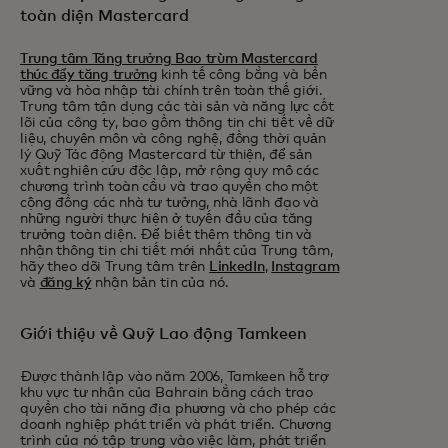
toàn diện Mastercard
Trung tâm Tăng trưởng Bao trùm Mastercard
thúc đẩy tăng trưởng
kinh tế công bằng và bền
vững và hòa nhập tài chính trên toàn thế giới.
Trung tâm tận dụng các tài sản và năng lực cốt
lõi của công ty, bao gồm thông tin chi tiết về dữ
liệu, chuyên môn và công nghệ, đồng thời quản
lý Quỹ Tác động Mastercard từ thiện, để sản
xuất nghiên cứu độc lập, mở rộng quy mô các
chương trình toàn cầu và trao quyền cho một
cộng đồng các nhà tư tưởng, nhà lãnh đạo và
những người thực hiện ở tuyến đầu của tăng
trưởng toàn diện. Để biết thêm thông tin và
nhận thông tin chi tiết mới nhất của Trung tâm,
hãy theo dõi Trung tâm trên
LinkedIn
,
Instagram
và
đăng ký
nhận bản tin của nó.
Giới thiệu về Quỹ Lao động Tamkeen
Được thành lập vào năm 2006, Tamkeen hỗ trợ
khu vực tư nhân của Bahrain bằng cách trao
quyền cho tài năng địa phương và cho phép các
doanh nghiệp phát triển và phát triển. Chương
trình của nó tập trung vào việc làm, phát triển