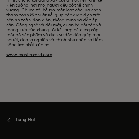
mình, chúng tôi đang xây dựng một nền kinh tế
kiên cường, nơi mọi người đều có thể thịnh
vượng. Chúng tôi hỗ trợ một loạt các lựa chọn
thanh toán kỹ thuật số, giúp các giao dịch trở
nên an toàn, đơn giản, thông minh và dễ tiếp
cận. Công nghệ và đổi mới, quan hệ đối tác và
mạng lưới của chúng tôi kết hợp để cung cấp
một bộ sản phẩm và dịch vụ độc đáo giúp mọi
người, doanh nghiệp và chính phủ nhận ra tiềm
năng lớn nhất của họ.
www.mastercard.com
Tháng Hai