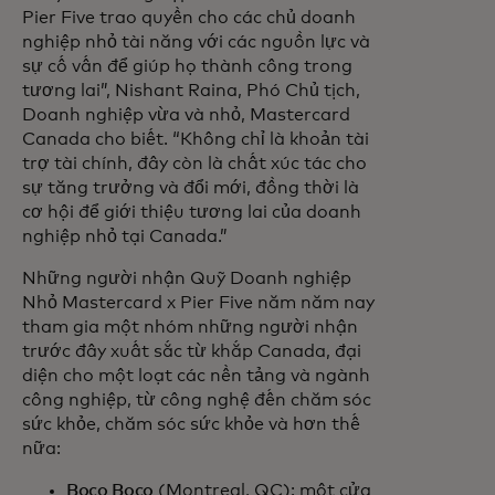
Pier Five trao quyền cho các chủ doanh
nghiệp nhỏ tài năng với các nguồn lực và
sự cố vấn để giúp họ thành công trong
tương lai”, Nishant Raina, Phó Chủ tịch,
Doanh nghiệp vừa và nhỏ, Mastercard
Canada cho biết. “Không chỉ là khoản tài
trợ tài chính, đây còn là chất xúc tác cho
sự tăng trưởng và đổi mới, đồng thời là
cơ hội để giới thiệu tương lai của doanh
nghiệp nhỏ tại Canada.”
Những người nhận Quỹ Doanh nghiệp
Nhỏ Mastercard x Pier Five năm năm nay
tham gia một nhóm những người nhận
trước đây xuất sắc từ khắp Canada, đại
diện cho một loạt các nền tảng và ngành
công nghiệp, từ công nghệ đến chăm sóc
sức khỏe, chăm sóc sức khỏe và hơn thế
nữa:
Boco Boco
(Montreal, QC): một cửa