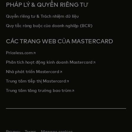
PHÁP LÝ & QUYỀN RIÊNG TƯ
Quyền riêng tư & Trách nhiệm dữ liệu
Quy tắc ràng buộc của doanh nghiệp (BCR)
CÁC TRANG WEB CỦA MASTERCARD
opens in a new tab
Priceless.com
opens in a new tab
Phân tích hoạt động kinh doanh Mastercard
opens in a new tab
Nhà phát triển Mastercard
opens in a new tab
Trung tâm tiếp thị Mastercard
opens in a new tab
Trung tâm tăng trưởng bao trùm