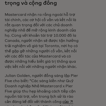
trọng và cộng đồng
Mastercard nhận ra rằng ngoài hỗ trợ
tài chính, các cơ hội cố vấn và kết nối là
rất quan trọng đối với các chủ doanh
nghiệp nhỏ để mở rộng kinh doanh của
họ. Cùng với khoản tài trợ 10.000 đô la
Canada, người nhận sẽ được tận hưởng
trải nghiệm vô giá tại Toronto, nơi họ có
thể gặp gỡ những người cố vấn, kết nối
với các đối tác của Mastercard và có
được những hiểu biết giá trị thông qua
việc kết nối với những người nhận khác.
Julian Golden, người đồng sáng lập Pier
Five cho biết: “Các sáng kiến như Quỹ
Doanh nghiệp Nhỏ Mastercard x Pier
Five giúp thu hẹp khoảng cách tiếp cận
nguồn tài trợ, vốn trong lịch sử là rào
opens in a new tab
cản đáng kể đối với thành công
của