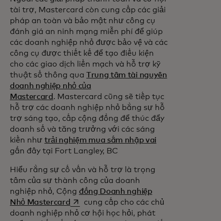
tài trợ, Mastercard còn cung cấp các giải
pháp an toàn và bảo mật như công cụ
đánh giá an ninh mạng miễn phí để giúp
các doanh nghiệp nhỏ được bảo vệ và các
công cụ được thiết kế để tạo điều kiện
cho các giao dịch liền mạch và hỗ trợ kỹ
thuật số thông qua
Trung tâm tài nguyên
doanh nghiệp nhỏ của
Mastercard
. Mastercard cũng sẽ tiếp tục
hỗ trợ các doanh nghiệp nhỏ bằng sự hỗ
trợ sáng tạo, cấp cộng đồng để thúc đẩy
doanh số và tăng trưởng với các sáng
kiến như
trải nghiệm mua sắm nhập vai
gần đây tại Fort Langley, BC
Hiểu rằng sự cố vấn và hỗ trợ là trọng
tâm của sự thành công của doanh
nghiệp nhỏ, Cộng
đồng Doanh nghiệp
opens in a new tab
Nhỏ Mastercard
cung cấp cho các chủ
doanh nghiệp nhỏ cơ hội học hỏi, phát