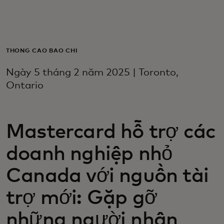
Dành cho bạn
Dành cho doanh nghiệp
THÔNG CÁO BÁO CHÍ
Ngày 5 tháng 2 năm 2025 | Toronto,
Dành cho thế giới
Ontario
Dành cho nhà đổi mới
Mastercard hỗ trợ các
doanh nghiệp nhỏ
Tin tức và xu hướng
Canada với nguồn tài
trợ mới: Gặp gỡ
những người nhận