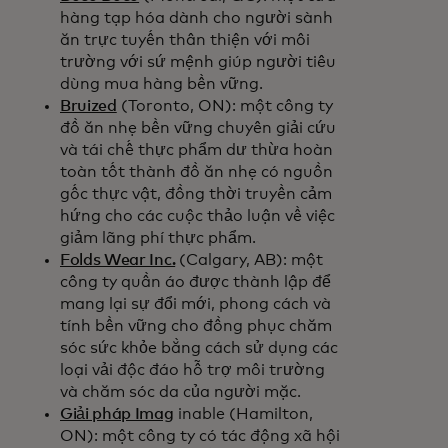
hàng tạp hóa dành cho người sành
ăn trực tuyến thân thiện với môi
trường với sứ mệnh giúp người tiêu
dùng mua hàng bền vững.
Bruized
(Toronto, ON): một công ty
đồ ăn nhẹ bền vững chuyên giải cứu
và tái chế thực phẩm dư thừa hoàn
toàn tốt thành đồ ăn nhẹ có nguồn
gốc thực vật, đồng thời truyền cảm
hứng cho các cuộc thảo luận về việc
giảm lãng phí thực phẩm.
Folds Wear Inc.
(Calgary, AB): một
công ty quần áo được thành lập để
mang lại sự đổi mới, phong cách và
tính bền vững cho đồng phục chăm
sóc sức khỏe bằng cách sử dụng các
loại vải độc đáo hỗ trợ môi trường
và chăm sóc da của người mặc.
Giải pháp Imag
inable (Hamilton,
ON): một công ty có tác động xã hội