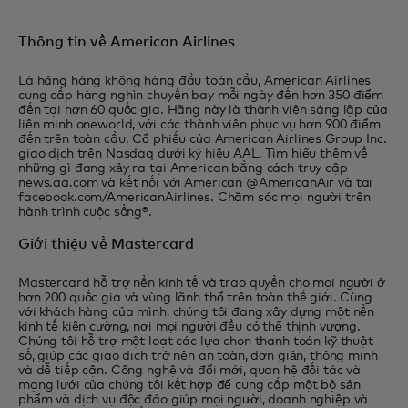
Thông tin về American Airlines
Là hãng hàng không hàng đầu toàn cầu, American Airlines
cung cấp hàng nghìn chuyến bay mỗi ngày đến hơn 350 điểm
đến tại hơn 60 quốc gia. Hãng này là thành viên sáng lập của
liên minh oneworld, với các thành viên phục vụ hơn 900 điểm
đến trên toàn cầu. Cổ phiếu của American Airlines Group Inc.
giao dịch trên Nasdaq dưới ký hiệu AAL. Tìm hiểu thêm về
những gì đang xảy ra tại American bằng cách truy cập
news.aa.com và kết nối với American @AmericanAir và tại
facebook.com/AmericanAirlines. Chăm sóc mọi người trên
hành trình cuộc sống®.
Giới thiệu về Mastercard
Mastercard hỗ trợ nền kinh tế và trao quyền cho mọi người ở
hơn 200 quốc gia và vùng lãnh thổ trên toàn thế giới. Cùng
với khách hàng của mình, chúng tôi đang xây dựng một nền
kinh tế kiên cường, nơi mọi người đều có thể thịnh vượng.
Chúng tôi hỗ trợ một loạt các lựa chọn thanh toán kỹ thuật
số, giúp các giao dịch trở nên an toàn, đơn giản, thông minh
và dễ tiếp cận. Công nghệ và đổi mới, quan hệ đối tác và
mạng lưới của chúng tôi kết hợp để cung cấp một bộ sản
phẩm và dịch vụ độc đáo giúp mọi người, doanh nghiệp và