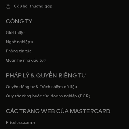
Câu hỏi thường gặp
CÔNG TY
Giới thiệu
opens in a new tab
Nghề nghiệp
Phòng tin tức
opens in a new tab
Quan hệ nhà đầu tư
PHÁP LÝ & QUYỀN RIÊNG TƯ
Quyền riêng tư & Trách nhiệm dữ liệu
Quy tắc ràng buộc của doanh nghiệp (BCR)
CÁC TRANG WEB CỦA MASTERCARD
opens in a new tab
Priceless.com