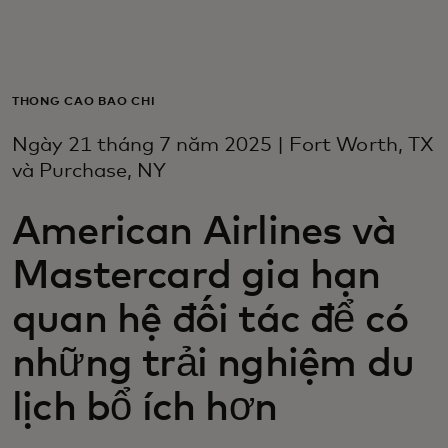
Dành cho bạn
Dành cho doanh nghiệp
THÔNG CÁO BÁO CHÍ
Ngày 21 tháng 7 năm 2025 | Fort Worth, TX
Dành cho thế giới
và Purchase, NY
American Airlines và
Dành cho nhà đổi mới
Mastercard gia hạn
Tin tức và xu hướng
quan hệ đối tác để có
những trải nghiệm du
lịch bổ ích hơn