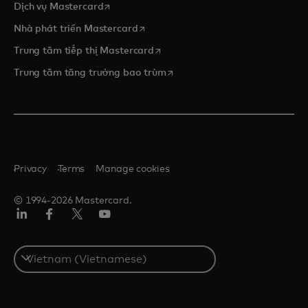
opens in a new tab
Dịch vụ Mastercard
opens in a new tab
Nhà phát triển Mastercard
opens in a new tab
Trung tâm tiếp thị Mastercard
opens in a new tab
Trung tâm tăng trưởng bao trùm
Privacy
Terms
Manage cookies
© 1994-2026 Mastercard.
Linkedin
Facebook
Twitter/X
Youtube
Select
a
country