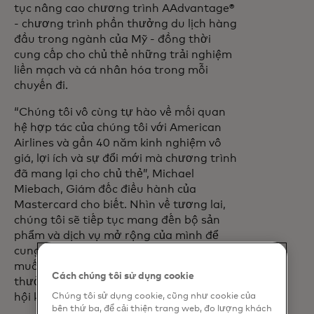
tục nâng cao chương trình AAdvantage®
- chương trình phần thưởng du lịch hàng
đầu trong ngành của Mỹ - đồng thời
cung cấp cho chủ thẻ những trải nghiệm
liền mạch và cá nhân hóa trong mỗi
chuyến đi.
“Chúng tôi vô cùng tự hào về mối quan
hệ hợp tác của chúng tôi với American
Airlines và gần 40 năm kinh nghiệm vô
giá, lợi ích và sự đổi mới mà chương trình
đã mang lại cho chủ thẻ”, Michael
Miebach, Giám đốc điều hành của
Mastercard cho biết. Nhìn về tương lai,
chúng tôi sẽ tiếp tục mang đến bộ sản
phẩm và dịch vụ mở rộng của mình để
cung cấp những gì các thành viên thẻ
muốn: ưu đãi được cá nhân hóa, phần
Cách chúng tôi sử dụng cookie
thưởng có giá trị, bảo vệ gian lận và cơ
Chúng tôi sử dụng cookie, cũng như cookie của
hội khám phá niềm đam mê của họ.
bên thứ ba, để cải thiện trang web, đo lượng khách