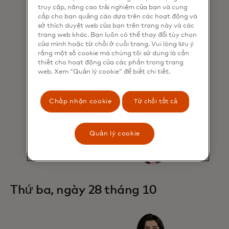
truy cập, nâng cao trải nghiệm của bạn và cung
cấp cho bạn quảng cáo dựa trên các hoạt động và
sở thích duyệt web của bạn trên trang này và các
trang web khác. Bạn luôn có thể thay đổi tùy chọn
của mình hoặc từ chối ở cuối trang. Vui lòng lưu ý
rằng một số cookie mà chúng tôi sử dụng là cần
thiết cho hoạt động của các phần trong trang
web. Xem “Quản lý cookie” để biết chi tiết.
Chấp nhận cookie
Từ chối tất cả
Quản lý cookie
Thứ ba, ngày 28 tháng 10