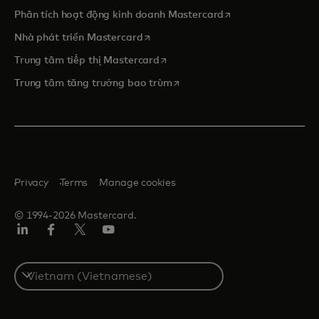
opens in a new tab
Phân tích hoạt động kinh doanh Mastercard
opens in a new tab
Nhà phát triển Mastercard
opens in a new tab
Trung tâm tiếp thị Mastercard
opens in a new tab
Trung tâm tăng trưởng bao trùm
Privacy
Terms
Manage cookies
© 1994-2026 Mastercard.
Linkedin
Facebook
Twitter/X
Youtube
Select
a
country