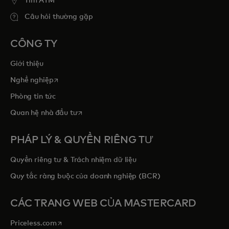
Tim ATM
Câu hỏi thường gặp
CÔNG TY
Giới thiệu
opens in a new tab
Nghề nghiệp
Phòng tin tức
opens in a new tab
Quan hệ nhà đầu tư
PHÁP LÝ & QUYỀN RIÊNG TƯ
Quyền riêng tư & Trách nhiệm dữ liệu
Quy tắc ràng buộc của doanh nghiệp (BCR)
CÁC TRANG WEB CỦA MASTERCARD
opens in a new tab
Priceless.com