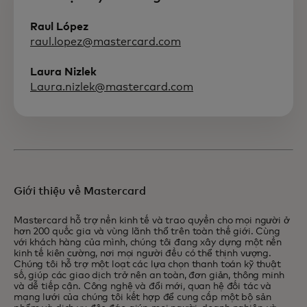
Raul López
raul.lopez@mastercard.com
Laura Nizlek
Laura.nizlek@mastercard.com
Giới thiệu về Mastercard
Mastercard hỗ trợ nền kinh tế và trao quyền cho mọi người ở
hơn 200 quốc gia và vùng lãnh thổ trên toàn thế giới. Cùng
với khách hàng của mình, chúng tôi đang xây dựng một nền
kinh tế kiên cường, nơi mọi người đều có thể thịnh vượng.
Chúng tôi hỗ trợ một loạt các lựa chọn thanh toán kỹ thuật
số, giúp các giao dịch trở nên an toàn, đơn giản, thông minh
và dễ tiếp cận. Công nghệ và đổi mới, quan hệ đối tác và
mạng lưới của chúng tôi kết hợp để cung cấp một bộ sản