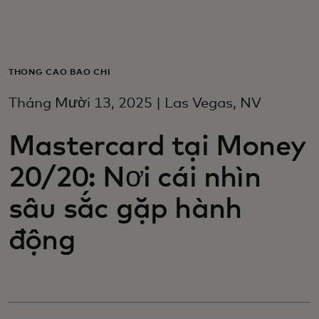
Dành cho bạn
Dành cho doanh nghiệp
THÔNG CÁO BÁO CHÍ
Tháng Mười 13, 2025 | Las Vegas, NV
Dành cho thế giới
Mastercard tại Money
Dành cho nhà đổi mới
20/20: Nơi cái nhìn
sâu sắc gặp hành
Tin tức và xu hướng
động