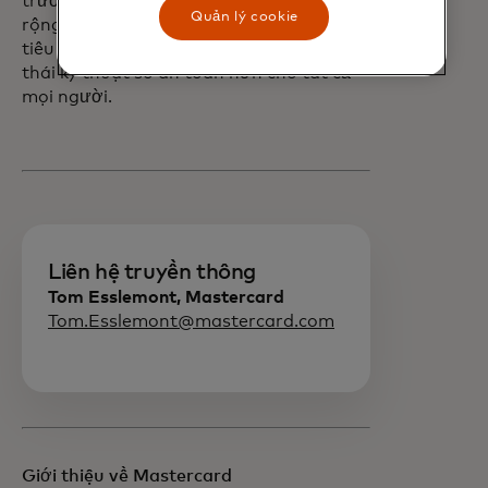
trường toàn cầu trong năm nay, mở
Quản lý cookie
rộng sự bảo vệ được cung cấp cho người
tiêu dùng và giúp xây dựng một hệ sinh
thái kỹ thuật số an toàn hơn cho tất cả
mọi người.
Liên hệ truyền thông
Tom Esslemont, Mastercard
Tom.Esslemont@mastercard.com
Giới thiệu về Mastercard