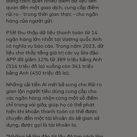
bằng cách quét nhiều điểm dữ liệu liên
quan đến một giao dịch, cung cấp điểm
rủi ro - trong thời gian thực - cho ngân
hàng của người gửi.
PSR thu thập dữ liệu thanh toán từ 14
ngân hàng lớn nhất tại Vương quốc Anh
có nghĩa vụ báo cáo. Trong năm 2023, dữ
liệu cho thấy tổng giá trị các vụ lừa đảo
APP đã giảm 12% từ 389 triệu bảng Anh
(514 triệu đô la) xuống còn 341 triệu
bảng Anh (450 triệu đô la).
Những cải tiến AI mới bổ sung cho Rủi ro
gian lận người tiêu dùng cung cấp cho
các ngân hàng
nhận
cùng một số điểm
chỉ trong vài giây, giúp họ có thể phát
hiện khi khoản thanh toán có thể được
chuyển đến một tài khoản do kẻ gian sử
dụng, được gọi là tài khoản la.
“Những kẻ lừa đảo từ lâu đã tìm cách lừa