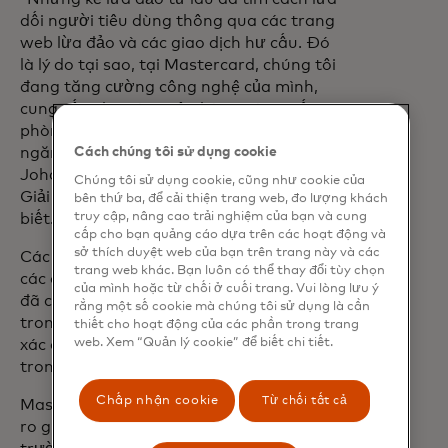
dối người tiêu dùng thông qua các trang
web lừa đảo và các giao dịch hư cấu. Đó
là lý do tại sao, tại Mastercard, chúng tôi
đang tăng cường công nghệ của mình,
cung cấp cho các ngân hàng các tuyến
phòng thủ bổ sung - giúp họ xác định và
ngăn chặn các trò gian lận tốt hơn”,
Cách chúng tôi sử dụng cookie
Johan Gerber, Phó Chủ tịch Điều hành,
Chúng tôi sử dụng cookie, cũng như cookie của
Giải pháp Bảo mật tại Mastercard cho
bên thứ ba, để cải thiện trang web, đo lượng khách
truy cập, nâng cao trải nghiệm của bạn và cung
biết.
cấp cho bạn quảng cáo dựa trên các hoạt động và
sở thích duyệt web của bạn trên trang này và các
Các thử nghiệm ngoại tuyến ban đầu về
trang web khác. Bạn luôn có thể thay đổi tùy chọn
các cảnh báo “rủi ro trong nước” bổ sung
của mình hoặc từ chối ở cuối trang. Vui lòng lưu ý
đã cho thấy sự cải thiện trung bình 60%
rằng một số cookie mà chúng tôi sử dụng là cần
trong khả năng của ngân hàng trong việc
thiết cho hoạt động của các phần trong trang
web. Xem “Quản lý cookie” để biết chi tiết.
xác định sớm các tài khoản có rủi ro cao,
trong cơ sở tài khoản của ngân hàng.
Chấp nhận cookie
Từ chối tất cả
Mastercard đã có kế hoạch mở rộng Rủi
ro gian lận người tiêu dùng đến các thị