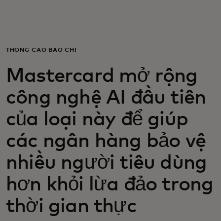
Dành cho bạn
Dành cho doanh nghiệp
THÔNG CÁO BÁO CHÍ
Mastercard mở rộng
Dành cho thế giới
công nghệ AI đầu tiên
Dành cho nhà đổi mới
của loại này để giúp
các ngân hàng bảo vệ
Tin tức và xu hướng
nhiều người tiêu dùng
hơn khỏi lừa đảo trong
thời gian thực