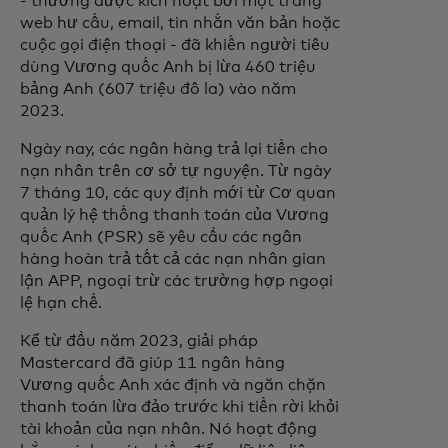
- thường được kích hoạt bởi một trang
web hư cấu, email, tin nhắn văn bản hoặc
cuộc gọi điện thoại - đã khiến người tiêu
dùng Vương quốc Anh bị lừa 460 triệu
bảng Anh (607 triệu đô la) vào năm
2023.
Ngày nay, các ngân hàng trả lại tiền cho
nạn nhân trên cơ sở tự nguyện. Từ ngày
7 tháng 10, các quy định mới từ Cơ quan
quản lý hệ thống thanh toán của Vương
quốc Anh (PSR) sẽ yêu cầu các ngân
hàng hoàn trả tất cả các nạn nhân gian
lận APP, ngoại trừ các trường hợp ngoại
lệ hạn chế.
Kể từ đầu năm 2023, giải pháp
Mastercard đã giúp 11 ngân hàng
Vương quốc Anh xác định và ngăn chặn
thanh toán lừa đảo trước khi tiền rời khỏi
tài khoản của nạn nhân. Nó hoạt động