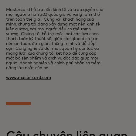
Mastercard hỗ trợ nền kinh tế và trao quyền cho
mọi người ở hơn 200 quốc gia và vùng lãnh thổ
trên toàn thế giới. Cùng với khách hàng của
mình, chúng tôi đang xây dựng một nền kinh tế
kiên cường, nơi mọi người đều có thể thịnh
vượng. Chúng tôi hỗ trợ một loạt các lựa chọn
thanh toán kỹ thuật số, giúp các giao dịch trở
nên an toàn, đơn giản, thông minh và dễ tiếp
cận. Công nghệ và đổi mới, quan hệ đối tác và
mạng lưới của chúng tôi kết hợp để cung cấp
một bộ sản phẩm và dịch vụ độc đáo giúp mọi
người, doanh nghiệp và chính phủ nhận ra tiềm
năng lớn nhất của họ.
www.mastercard.com