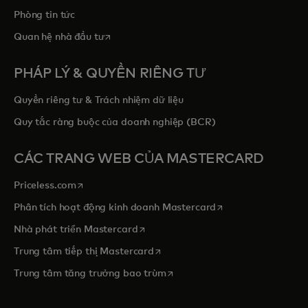
Phòng tin tức
opens in a new tab
Quan hệ nhà đầu tư
PHÁP LÝ & QUYỀN RIÊNG TƯ
Quyền riêng tư & Trách nhiệm dữ liệu
Quy tắc ràng buộc của doanh nghiệp (BCR)
CÁC TRANG WEB CỦA MASTERCARD
opens in a new tab
Priceless.com
opens in a new tab
Phân tích hoạt động kinh doanh Mastercard
opens in a new tab
Nhà phát triển Mastercard
opens in a new tab
Trung tâm tiếp thị Mastercard
opens in a new tab
Trung tâm tăng trưởng bao trùm