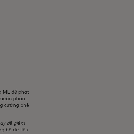
và ML để phát
ọ muốn phân
ăng cường phê
nay để giảm
ng bộ dữ liệu