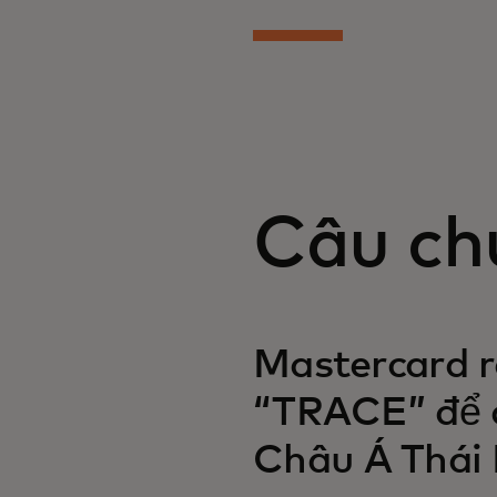
Câu ch
Mastercard r
“TRACE” để c
Châu Á Thái