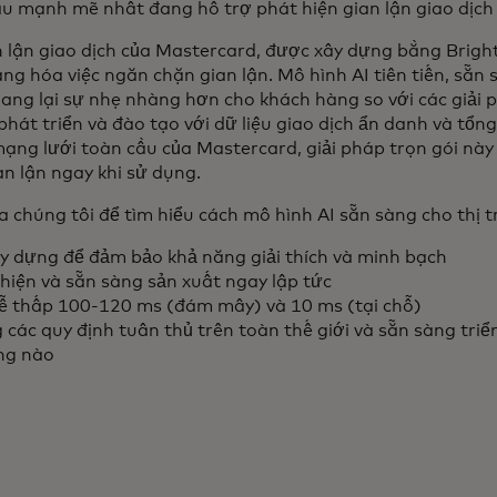
u mạnh mẽ nhất đang hỗ trợ phát hiện gian lận giao dịch
 lận giao dịch của Mastercard, được xây dựng bằng Bright
g hóa việc ngăn chặn gian lận. Mô hình AI tiên tiến, sẵn 
ng lại sự nhẹ nhàng hơn cho khách hàng so với các giải 
hát triển và đào tạo với dữ liệu giao dịch ẩn danh và tổn
ạng lưới toàn cầu của Mastercard, giải pháp trọn gói này
n lận ngay khi sử dụng.
 chúng tôi để tìm hiểu cách mô hình AI sẵn sàng cho thị 
 dựng để đảm bảo khả năng giải thích và minh bạch
hiện và sẵn sàng sản xuất ngay lập tức
rễ thấp 100-120 ms (đám mây) và 10 ms (tại chỗ)
các quy định tuân thủ trên toàn thế giới và sẵn sàng triển
ng nào