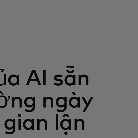
a AI sẵn
ường ngày
 gian lận