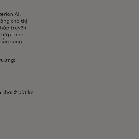
erion AI,
sàng cho thị
pháp truyền
g hợp toàn
 sẵn sàng
trường:
 khai ở bất kỳ