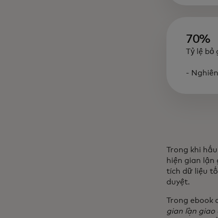
70%
Tỷ lệ bỏ
- Nghiê
Trong khi hầu
hiện gian lận
tích dữ liệu t
duyệt.
Trong ebook c
gian lận giao 