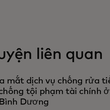
uyện liên quan
a mắt dịch vụ chống rửa ti
hống tội phạm tài chính ở
 Bình Dương