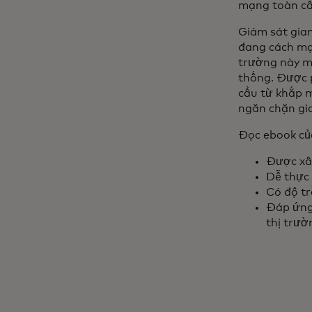
mạng toàn cầ
Giám sát gian
đang cách mạn
trường này ma
thống. Được p
cầu từ khắp m
ngăn chặn gia
Đọc ebook của
Được xây
Dễ thực 
Có độ t
Đáp ứng 
thị trườ