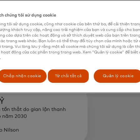
h chúng tôi sử dụng cookie
ng tôi sử dụng cookie, cũng như cookie của bên thứ ba, để cải thiện tran
lượng khách truy cập, nâng cao trải nghiệm của bạn và cung cấp cho bạ
ng cáo dựa trên các hoạt động và sở thích duyệt web của bạn trên tran
các trang web khác. Bạn luôn có thể thay đổi tùy chọn của mình hoặc từ 
ười mua lại gia tăng gian lận
i trang. Vui lòng lưu ý rằng một số cookie mà chúng tôi sử dụng là cần th
ch từ năm 2020 đến năm 2021
 hoạt động của các phần trong trang web. Xem “Quản lý cookie” để biết 
.
s.com
Từ chối tất cả
Chấp nhận cookie
Quản lý cookie
Ỷ
 tổn thất do gian lận thanh
o năm 2030
o Nilson