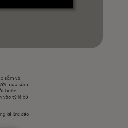
ua sắm và
người mua sắm
bắt buộc
 vào tỷ lệ bỏ
ững kẻ lừa đảo