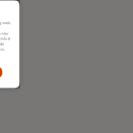
g web,
n
g này
chối ở
iết
chi