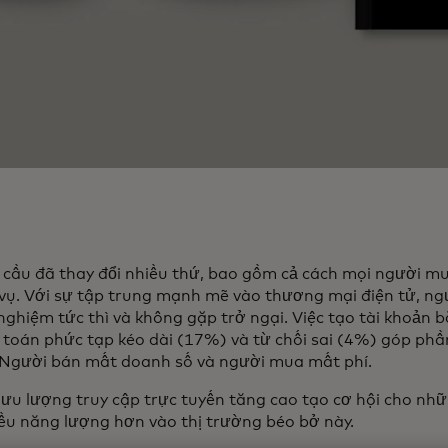
 cầu đã thay đổi nhiều thứ, bao gồm cả cách mọi người m
 vụ. Với sự tập trung mạnh mẽ vào thương mại điện tử, 
nghiệm tức thì và không gặp trở ngại. Việc tạo tài khoản 
toán phức tạp kéo dài (17%) và từ chối sai (4%) góp phần
. Người bán mất doanh số và người mua mất phí.
 lưu lượng truy cập trực tuyến tăng cao tạo cơ hội cho nh
ều năng lượng hơn vào thị trường béo bở này.