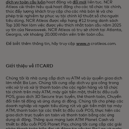
dịch vụ toàn cầu luôn
hoạt động và
đổi mới
liên tục. NCR
Atleos cải thiện hiệu quả hoạt động cho các tổ chức tài chính,
thúc đẩy lượng khách truy cập cho các nhà bán lẻ và cho
phép trải nghiệm tự phục vụ tài chính kỹ thuật số cho người
tiêu dùng. NCR Atleos được xếp hạng #12 trong danh sách
Top 100 Nơi làm việc được yêu thích nhất toàn cầu năm 2025
uy tín của Newsweek. NCR Atleos có trụ sở chính tại Atlanta,
Georgia, với khoảng 20.000 nhân viên trên toàn cầu.
Để biết thêm thông tin, hãy truy cập
www.n
cratleos.com.
Giới thiệu về ITCARD
Chúng tôi là nhà cung cấp dịch vụ ATM và ủy quyền giao dịch
lớn nhất Ba Lan. Chúng tôi cung cấp dịch vụ gia công trong
việc xử lý và xử lý thanh toán cho các ngân hàng và tổ chức
tài chính trên máy ATM, máy gửi tiền mặt, thiết bị đầu cuối
POS, giao dịch 3D Secure trực tuyến, thẻ thanh toán, Chuyển
đổi tiền tệ động và ứng dụng di động. Chúng tôi cho phép các
doanh nghiệp và người tiêu dùng rút và gửi tiền mặt tại máy
ATM, thanh toán tại các thiết bị đầu cuối POS, thực hiện các
giao dịch trực tuyến an toàn và thanh toán bằng các ứng
dụng di động. Thông qua mạng lưới ATM Planet Cash và
thiết bị đầu cuối POS Planet Pay, chúng tôi cung cấp các giải