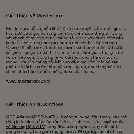
Giới thiệu về Mastercard
Mastercard hỗ trợ nền kinh tế và trao quyền cho mọi người ở
hơn 200 quốc gia và vùng lãnh thổ trên toàn thế giới. Cùng
với khách hàng của mình, chúng tôi đang xây dựng một nền
kinh tế kiên cường, nơi mọi người đều có thể thịnh vượng.
Chúng tôi hỗ trợ một loạt các lựa chọn thanh toán kỹ thuật
số, giúp các giao dịch trở nên an toàn, đơn giản, thông minh
và dễ tiếp cận. Công nghệ và đổi mới, quan hệ đối tác và
mạng lưới của chúng tôi kết hợp để cung cấp một bộ sản
phẩm và dịch vụ độc đáo giúp mọi người, doanh nghiệp và
chính phủ nhận ra tiềm năng lớn nhất của họ.
www.mastercard.com
Giới thiệu về NCR Atleos
NCR Atleos (NYSE: NATL) là công ty hàng đầu trong việc mở
rộng khả năng tiếp cận tài chính tự phục vụ, với
chuyên môn
và kinh nghiệm ATM
hàng đầu trong ngành, quy mô hoạt
động vô song bao gồm
mạng lưới ATM độc lập lớn
nhất, các