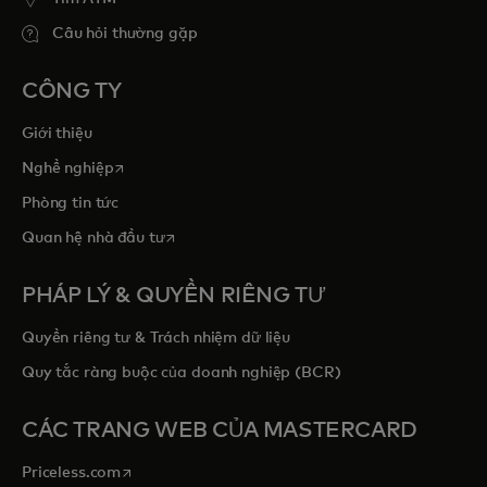
Câu hỏi thường gặp
CÔNG TY
Giới thiệu
opens in a new tab
Nghề nghiệp
Phòng tin tức
opens in a new tab
Quan hệ nhà đầu tư
PHÁP LÝ & QUYỀN RIÊNG TƯ
Quyền riêng tư & Trách nhiệm dữ liệu
Quy tắc ràng buộc của doanh nghiệp (BCR)
CÁC TRANG WEB CỦA MASTERCARD
opens in a new tab
Priceless.com