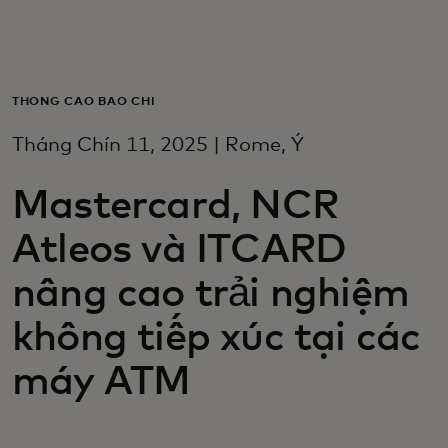
Dành cho bạn
Dành cho doanh nghiệp
THÔNG CÁO BÁO CHÍ
Tháng Chín 11, 2025 | Rome, Ý
Dành cho thế giới
Mastercard, NCR
Dành cho nhà đổi mới
Atleos và ITCARD
nâng cao trải nghiệm
Tin tức và xu hướng
không tiếp xúc tại các
máy ATM