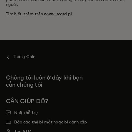
pháp thanh toán hiện đại và đáng tin cậy tại Ba Lan và nước
ngoài.
Tìm hiểu thêm trên
www.itcard.pl
.
Tháng Chín
Chúng tôi luôn ở đây khi bạn
cần chúng tôi
CẦN GIÚP ĐỠ?
Nhận hỗ trợ
Báo cáo thẻ bị mất hoặc bị đánh cắp
Tim ATM