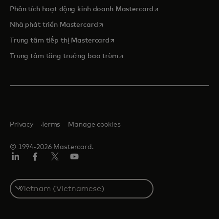
opens in a new tab
Phân tích hoạt động kinh doanh Mastercard
opens in a new tab
Nhà phát triển Mastercard
opens in a new tab
Trung tâm tiếp thị Mastercard
opens in a new tab
Trung tâm tăng trưởng bao trùm
Privacy
Terms
Manage cookies
© 1994-2026 Mastercard.
Linkedin
Facebook
Twitter/X
Youtube
Select
a
country