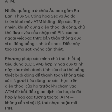
ATM.
Nhiều quốc gia ở châu Âu bao gồm Ba
Lan, Thụy Sĩ, Cộng hòa Séc và Áo đã
triển khai máy ATM không tiếp xúc. Tuy
nhiên, khi sử dụng điện thoại di động, chủ
thẻ được yêu cầu nhập mã PIN của họ
ngoài việc xác thực bản thân thông qua
ví di động bằng sinh trắc học. Điều này
tạo ra ma sát không cần thiết.
Phương pháp xác minh chủ thẻ thiết bị
tiêu dùng (CDCVM) hợp lý hóa quy trình
này, xác minh danh tính của chủ thẻ bằng
thiết bị di động để thanh toán không tiếp
xúc. Người tiêu dùng tự xác thực trên
điện thoại của họ trước khi chạm vào
ATM để bắt đầu giao dịch của họ, do đó
hợp lý hóa các tương tác tại ATM —
không cần ví vật lý, thẻ nhựa hoặc mã
PIN.