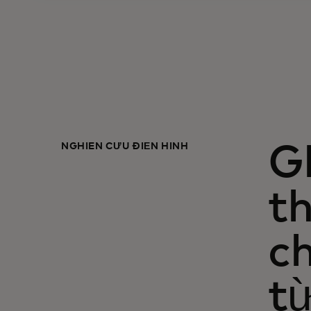
NGHIÊN CỨU ĐIỂN HÌNH
G
th
ch
t