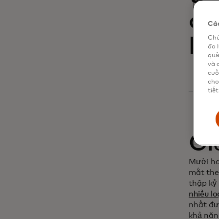
để
Các
Chú
kh
đo 
quả
và 
cuố
cho
tiết
Gi
Mười ha
mắt the
thập kỷ 
nhiều lo
nhất đư
khả năn