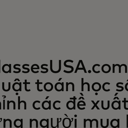
lassesUSA.com 
uật toán học s
ỉnh các đề xuấ
ừng người mua