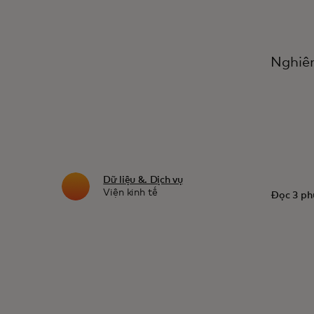
Nghiên
Dữ liệu &. Dịch vụ
Viện kinh tế
Đọc 3 ph