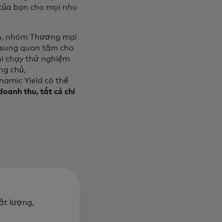
của bạn cho mọi nhu
nh, nhóm Thương mại
ổ sung quan tâm cho
hi chạy thử nghiệm
ng chủ,
namic Yield có thể
anh thu, tất cả chỉ
ất lượng,