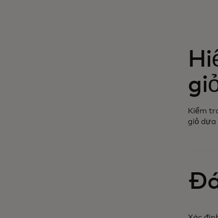
Hi
gi
Kiểm tr
giỏ dựa 
Đá
Xác định