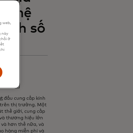
an hệ
g web,
oanh số
n
g này
chối ở
iết
chi
ắt
đầu cung cấp kính
 trên thị trường. Một
t thế giới, cung cấp
 và thương hiệu lớn
 và hơn thế nữa, và
ao hàng miễn phí và