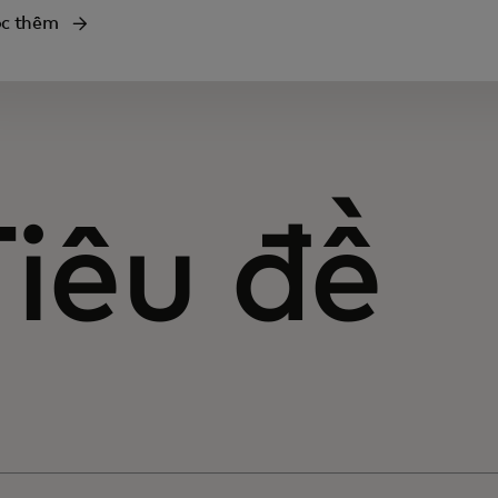
c thêm
Tiêu đề