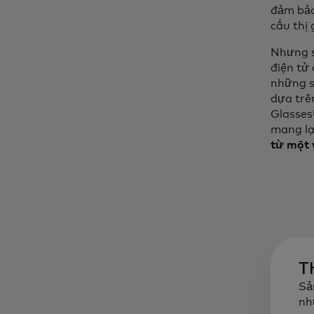
đảm bảo
cầu thị 
Nhưng s
điện tử
những s
dựa trê
Glasses
mang lạ
từ một 
T
Sả
nh