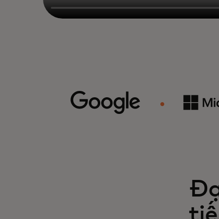
Đạ
ti