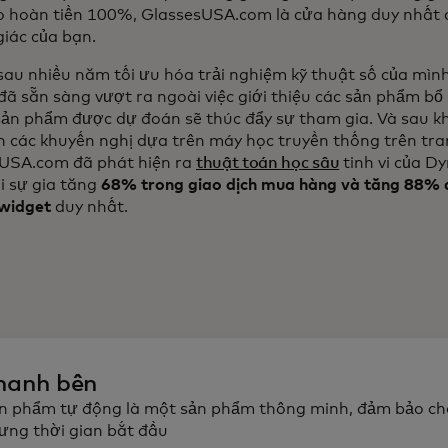
 hoàn tiền 100%, GlassesUSA.com là cửa hàng duy nhất 
giác của bạn.
au nhiều năm tối ưu hóa trải nghiệm kỹ thuật số của mì
 đã sẵn sàng vượt ra ngoài việc giới thiệu các sản phẩm b
ản phẩm được dự đoán sẽ thúc đẩy sự tham gia. Và sau k
n các khuyến nghị dựa trên máy học truyền thống trên tra
USA.com đã phát hiện ra
thuật toán học sâu
tinh vi của Dy
i sự gia tăng
68% trong giao dịch mua hàng và tăng 88% do
widget
duy nhất.
hanh bên
n phẩm tự động là một sản phẩm thông minh, đảm bảo ch
ưng thời gian bắt đầu