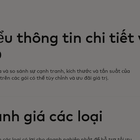
ểu thông tin chi tiết
ỏ
a và so sánh sự cạnh tranh, kích thước và tần suất của
trên các gói có thể tùy chỉnh và ưu đãi giá trị.
nh giá các loại
 các loại có lợi cho doanh nghiệp nhất để hỗ trợ tối ưu