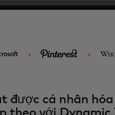
t được cá nhân hóa
ếp theo với Dynamic 