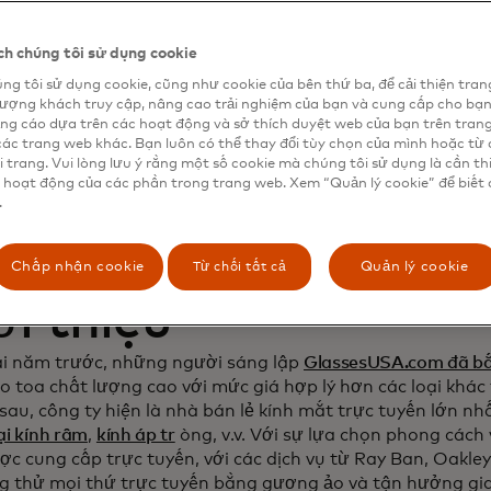
 tăng cường mối qu
h chúng tôi sử dụng cookie
ng tôi sử dụng cookie, cũng như cookie của bên thứ ba, để cải thiện tran
ách hàng và tăng d
lượng khách truy cập, nâng cao trải nghiệm của bạn và cung cấp cho bạ
ng cáo dựa trên các hoạt động và sở thích duyệt web của bạn trên tran
các trang web khác. Bạn luôn có thể thay đổi tùy chọn của mình hoặc từ 
i trang. Vui lòng lưu ý rằng một số cookie mà chúng tôi sử dụng là cần th
 hoạt động của các phần trong trang web. Xem “Quản lý cookie” để biết 
.
Từ chối tất cả
Chấp nhận cookie
Quản lý cookie
ới thiệu
i năm trước, những người sáng lập
GlassesUSA.com đã b
o toa chất lượng cao với mức giá hợp lý hơn các loại khác
sau, công ty hiện là nhà bán lẻ kính mắt trực tuyến lớn nhấ
ại kính râm
,
kính áp tr
òng, v.v. Với sự lựa chọn phong cách
ợc cung cấp trực tuyến, với các dịch vụ từ Ray Ban, Oakley
g thử mọi thứ trực tuyến bằng gương ảo và tận hưởng gi