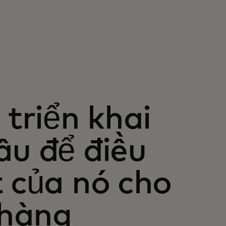
triển khai
âu để điều
t của nó cho
 hàng