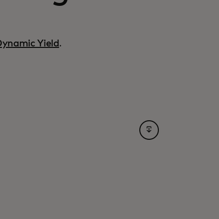
ynamic Yield
.
opens in a new tab