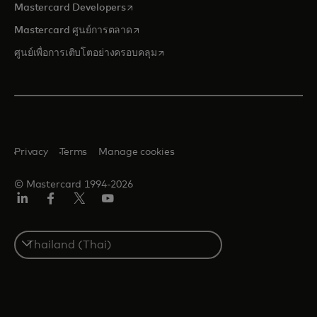
opens in a new tab
Mastercard Developers
opens in a new tab
Mastercard ศูนย์การตลาด
opens in a new tab
ศูนย์เพื่อการเติบโตอย่างครอบคลุม
Privacy
Terms
Manage cookies
© Mastercard 1994-2026
ลิงค์
เฟ
ทวิ
ยู
อิน
ซบุ๊ก
ต
ทูบ
เตอร์/
Select
เอ็กซ์
a
country