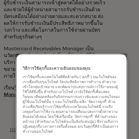
ผู้รับชำระเงินสามารถเข้าสู่ตลาดได้อย่างรวดเร็ว
และช่วยให้ผู้จำหน่ายสามารถรับชำระเงินด้วย
บัตรเสมือนได้อย่างง่ายดายและสะดวกสบาย ส่ง
ผลให้การรับชำระเงินมีประสิทธิภาพมากขึ้นใน
วงกว้าง และเพิ่มโอกาสในการใช้จ่ายผ่านบัตร
สำหรับธุรกิจต่างๆ
Mastercard Receivables Manager เป็น
นวัตกรรมผลิตภัณฑ์ระดับโลกที่ปัจจุบันมีให้
บริการแก่ลูกค้าในสหรัฐอเมริกาเท่านั้น และจะ
ขยายการให้บริการไปยังตลาดอื่นๆ อีกหลายแห่ง
วิธีการใช้คุกกี้และความยินยอมของคุณ
ภายในปีนี้
เราใช้คุกกี้และเทคโนโลยีที่คล้ายกัน ('คุกกี้') บนเว็บไซต์ของ
เราเพื่อปรับปรุงเว็บไซต์ วัดประสิทธิภาพการทำงาน ทำความ
เรียนรู้เพิ่มเติมเกี่ยวกับ
Mastercard Receivables
เข้าใจกลุ่มเป้าหมาย และพัฒนาประสบการณ์การใช้งานของผู้
ใช้ให้ดียิ่งขึ้น สำหรับบางเว็บไซต์ เรายังใช้คุกกี้เพื่อแสดง
opens in a new tab
Manager
โฆษณาที่สอดคล้องกับกิจกรรมการเบราวซ์และความสนใจของ
ผู้ใช้บนเว็บไซต์นั้น ๆ และเว็บไซต์อื่น คลิก 'จัดการคุกกี้' ด้าน
ล่างเพื่อเรียนรู้ว่าเราใช้คุกกี้ประเภทใดบนเว็บไซต์นี้ รวมถึง
เหตุผลในการใช้งาน คุณสามารถเปลี่ยนแปลงการตั้งค่าความ
ยินยอมได้เสมอ โดยใช้เครื่องมือ 'จัดการคุกกี้' ที่ด้านล่างของ
หน้าจอ (สำหรับบางเว็บไซต์จะเป็นลิงก์แทนปุ่ม) ซึ่งรวมถึงการ
ปฏิเสธคุกกี้บางรายการหรือทั้งหมด ยกเว้นคุกกี้ที่จำเป็นต่อการ
[1]. RMPG: ผลการสำรวจมาตรฐานการ์ดเสมือน ปี 2022
↩
ทำงานของเว็บไซต์