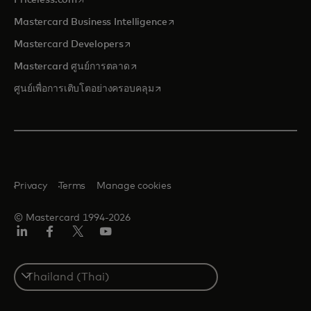
Priceless.com
opens in a new tab
Mastercard Business Intelligence
opens in a new tab
Mastercard Developers
opens in a new tab
Mastercard ศูนย์การตลาด
opens in a new tab
ศูนย์เพื่อการเติบโตอย่างครอบคลุม
Privacy
Terms
Manage cookies
© Mastercard 1994-2026
ลิงค์
เฟ
ทวิ
ยู
อิน
ซบุ๊ก
ต
ทูบ
เตอร์/
Select
เอ็กซ์
a
country