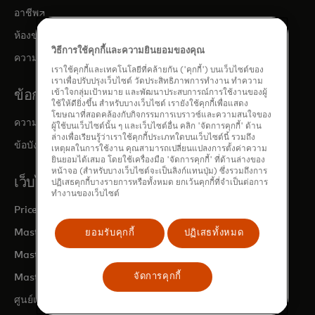
opens in a new tab
อาชีพ
opens in a new tab
ห้องข่าว
วิธีการใช้คุกกี้และความยินยอมของคุณ
opens in a new tab
ความสัมพันธ์กับนักลงทุน
เราใช้คุกกี้และเทคโนโลยีที่คล้ายกัน ('คุกกี้') บนเว็บไซต์ของ
เราเพื่อปรับปรุงเว็บไซต์ วัดประสิทธิภาพการทำงาน ทำความ
ข้อกฎหมายและนโยบายความเป็นส่วนตัว
เข้าใจกลุ่มเป้าหมาย และพัฒนาประสบการณ์การใช้งานของผู้
ใช้ให้ดียิ่งขึ้น สำหรับบางเว็บไซต์ เรายังใช้คุกกี้เพื่อแสดง
โฆษณาที่สอดคล้องกับกิจกรรมการเบราวซ์และความสนใจของ
ความเป็นส่วนตัวและความรับผิดชอบต่อข้อมูล
ผู้ใช้บนเว็บไซต์นั้น ๆ และเว็บไซต์อื่น คลิก 'จัดการคุกกี้' ด้าน
ล่างเพื่อเรียนรู้ว่าเราใช้คุกกี้ประเภทใดบนเว็บไซต์นี้ รวมถึง
ข้อบังคับองค์กรที่มีผลผูกพัน (BCRs)
เหตุผลในการใช้งาน คุณสามารถเปลี่ยนแปลงการตั้งค่าความ
ยินยอมได้เสมอ โดยใช้เครื่องมือ 'จัดการคุกกี้' ที่ด้านล่างของ
หน้าจอ (สำหรับบางเว็บไซต์จะเป็นลิงก์แทนปุ่ม) ซึ่งรวมถึงการ
เว็บไซต์ของ MASTERCARD
ปฏิเสธคุกกี้บางรายการหรือทั้งหมด ยกเว้นคุกกี้ที่จำเป็นต่อการ
ทำงานของเว็บไซต์
opens in a new tab
Priceless.com
opens in a new tab
Mastercard Business Intelligence
ยอมรับคุกกี้
ปฏิเสธทั้งหมด
opens in a new tab
Mastercard Developers
opens in a new tab
จัดการคุกกี้
Mastercard ศูนย์การตลาด
opens in a new tab
ศูนย์เพื่อการเติบโตอย่างครอบคลุม