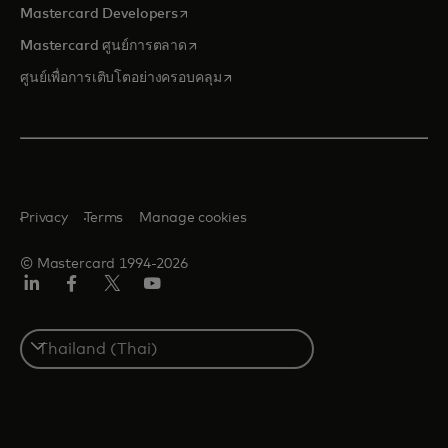
opens in a new tab
Mastercard Developers
opens in a new tab
Mastercard ศูนย์การตลาด
opens in a new tab
ศูนย์เพื่อการเติบโตอย่างครอบคลุม
Privacy
Terms
Manage cookies
© Mastercard 1994-2026
ลิงค์
เฟ
ทวิ
ยู
อิน
ซบุ๊ก
ต
ทูบ
เตอร์/
Select
เอ็กซ์
a
country