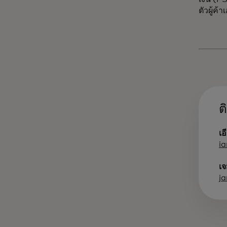
ตัวผู้ค
ต
เอ
i
เจ
j