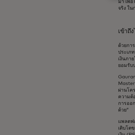
มา เพื่
จริง ใ
เข้าถึง
ด้วยการ
ประเภท 
เงินภาย
ยอมรับป
Gauran
Masterc
ผ่านโคร
ความต้อง
การออกแ
ด้วย”
แพลตฟอ
เติบโตข
เงิน (P