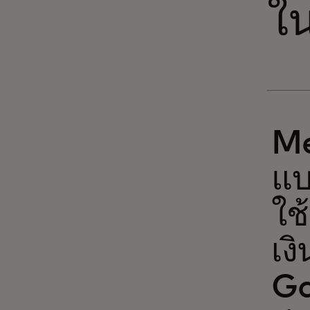
ใน
Me
แบ
ใช
เง
Ga