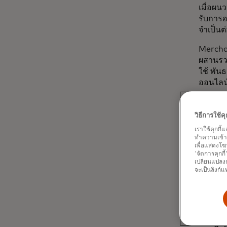
เมื่อผน
รับการอ
จำเป็นต
Merchan
ผสานรว
ใช้ พัน
ออนไลน์ท
ผู้ค้าส
บริการ
วิธีการใช้
เราใช้คุกกี้
นอกจากน
ทำความเข้าใจ
อัตรากา
เพื่อแสดงโฆ
ระบบอัจ
'จัดการคุกกี
เปลี่ยนแปลงก
สมที่สุด
จะเป็นลิงก์แ
โซลูชั
ตรวจสอบ
เพื่อระบ
ประสานง