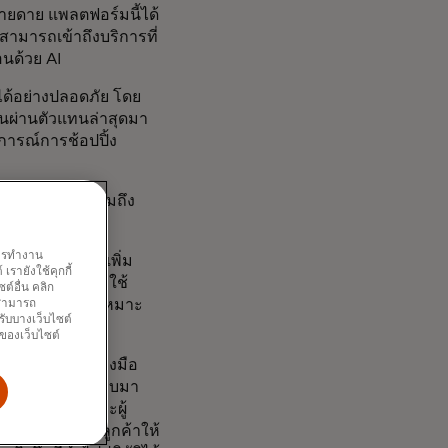
่ายดาย แพลตฟอร์มนี้ได้
ามารถเข้าถึงบริการที่
อนด้วย AI
ด้อย่างปลอดภัย โดย
ผ่านตัวแทนล่าสุดมา
การณ์การช้อปปิ้ง
สิทธิภาพ ซึ่งรวมถึง
พการทำงาน
ิ่งขึ้นและช่วยเพิ่ม
รายังใช้คุกกี้
ำระเงิน
(POP) ใช้
์อื่น คลิก
อความอนุมัติที่เหมาะ
ณสามารถ
รับบางเว็บไซต์
นของเว็บไซต์
กอบด้วยเครื่องมือ
้นสูง ซึ่งออกแบบมา
ิการชำระเงิน และผู้
ะห์ข้อมูลที่ลูกค้าให้