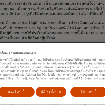
วกรวมกับการสนับสนุนเฉพาะด้านและขั้นตอนการเริ่มต้นใช้งานที่ง
อกแบบมาเพื่อลดความซับซ้อนในชีวิตของพันธมิตรทุกราย เพื่อให้ส
่อการเติบโตของธุรกิจได้อย่างปลอดภัยและมั่นคง ในโลกที่ขับเคลื่
t Cloud จะช่วยให้ผู้ค้าสามารถดำเนินการชำระเงินผ่านตัวแทนไ
มเข้ากับ Mastercard Agent Pay และนำโปรโตคอลการชำระเงิน
ธมิตรผู้ค้าสามารถใช้ประโยชน์จากความสามารถนี้เพื่อมอบประสบ
ี่ราบรื่นและน่าเชื่อถือแก่ผู้บริโภค
ามารถปรับแต่งชุดบริการต่างๆ เพื่อปรับปรุงประสิทธิภาพการเพิ่มประ
ตรวจสอบการฉ้อโกงและการอัปเดตวงจรชีวิตบัญชี
คุกกี้และความยินยอมของคุณ
และเทคโนโลยีที่คล้ายกัน ('คุกกี้') บนเว็บไซต์ของเราเพื่อปรับปรุงเว็บไซต์ วัดประสิทธิภา
ี้ Merchant Cloud ยังผสานรวม AI เพื่อช่วยให้การซื้อขายราบรื่นย
กลุ่มเป้าหมาย และพัฒนาประสบการณ์การใช้งานของผู้ใช้ให้ดียิ่งขึ้น สำหรับบางเว็บไซต์ เ
รอนุมัติ ผลิตภัณฑ์ล่าสุดของเรา
แพลตฟอร์มเพิ่มประสิทธิภาพการช
ษณาที่สอดคล้องกับกิจกรรมการเบราวซ์และความสนใจของผู้ใช้บนเว็บไซต์นั้น ๆ และเว็บไซต
ฉริยะของเครือข่าย Mastercard และในเร็วๆ นี้จะใช้ AI เพื่อให้ข้
้' ด้านล่างเพื่อเรียนรู้ว่าเราใช้คุกกี้ประเภทใดบนเว็บไซต์นี้ รวมถึงเหตุผลในการใช้งาน คุ
ารตั้งค่าความยินยอมได้เสมอ โดยใช้เครื่องมือ 'จัดการคุกกี้' ที่ด้านล่างของหน้าจอ (สำห
 และให้ข้อมูลเชิงลึกที่จะช่วยเพิ่มการอนุมัติให้มากขึ้น
ทนปุ่ม) ซึ่งรวมถึงการปฏิเสธคุกกี้บางรายการหรือทั้งหมด ยกเว้นคุกกี้ที่จำเป็นต่อการทำงา
นด้านความปลอดภัยของ Mastercard ภายใน Merchant Cloud ประ
การฉ้อโกงทางไซเบอร์ การระบุตัวตน และปัญญาประดิษฐ์ (AI) ขั
ยอมรับคุกกี้
ปฏิเสธทั้งหมด
จัดการคุกกี้
ุร้านค้าที่ฉ้อโกง และให้คะแนนความเสี่ยงแก่ผู้รับชำระเงิน ผู้ให้บร
านการชำระเงิน API วิเคราะห์ความเสี่ยงในการทำธุรกรรมจะวิเครา