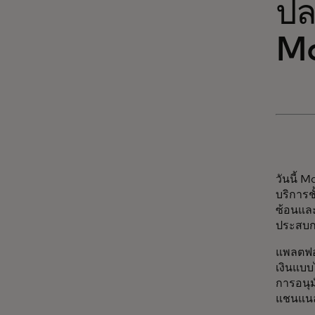
ปล
Ma
วันนี้ 
บริการช
ซ้อนและ
ประสบกา
แพลตฟอร
เงินแบบ
การอนุม
แชนแนล 