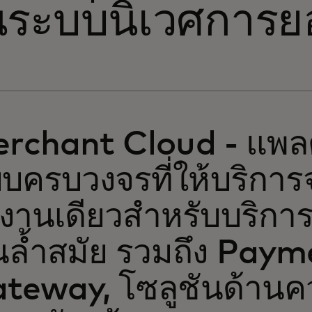
ระบบนิเวศการยอ
rchant Cloud - แพล
บครบวงจรที่ให้บริการจ
้งานเดียวสำหรับบริกา
ินล้ำสมัย รวมถึง Pay
teway, โซลูชันด้าน