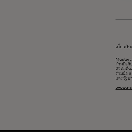
เกี่ยวก
Masterca
ร่วมมือกั
ดิจิทัลท
ร่วมมือ แ
และรัฐบ
www.ma