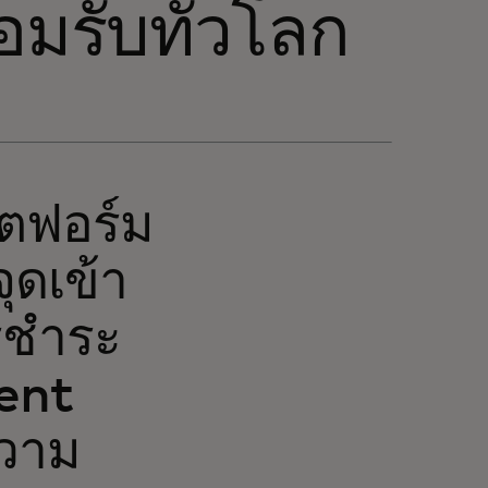
มรับทั่วโลก
ตฟอร์ม
ุดเข้า
รชำระ
ment
ความ