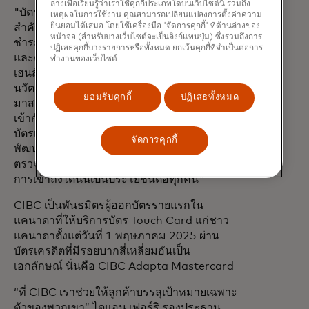
ล่างเพื่อเรียนรู้ว่าเราใช้คุกกี้ประเภทใดบนเว็บไซต์นี้ รวมถึง
"บัตร Touch Card ของ Mastercard เป็นก้าว
เหตุผลในการใช้งาน คุณสามารถเปลี่ยนแปลงการตั้งค่าความ
สำคัญที่น่ายินดีในการปรับปรุงการเข้าถึงบัตร
ยินยอมได้เสมอ โดยใช้เครื่องมือ 'จัดการคุกกี้' ที่ด้านล่างของ
หน้าจอ (สำหรับบางเว็บไซต์จะเป็นลิงก์แทนปุ่ม) ซึ่งรวมถึงการ
ชำระเงินในแคนาดาสำหรับผู้ที่ตาบอด หูหนวก
ปฏิเสธคุกกี้บางรายการหรือทั้งหมด ยกเว้นคุกกี้ที่จำเป็นต่อการ
และตาบอด หรือผู้ที่มีสายตาเลือนราง" เวย์น
ทำงานของเว็บไซต์
เฮนส์ฮอลล์ ผู้อำนวยการฝ่ายความร่วมมือและ
นวัตกรรมของ CNIB กล่าว "เราขอชื่นชม
ยอมรับคุกกี้
ปฏิเสธทั้งหมด
มาสเตอร์การ์ดที่ได้บูรณาการการเข้าถึงได้ง่าย
เข้ากับการออกแบบบัตรเดบิต บัตรเครดิต และ
บัตรเติมเงินรุ่นใหม่ และเราหวังว่าจะมีการ
จัดการคุกกี้
พัฒนาอย่างต่อเนื่องในด้านการออกแบบ การ
ตรวจสอบ และการนำโซลูชันดังกล่าวไปใช้"
การเข้าถึงได้นั้นเป็นประโยชน์ต่อทุกคน"
CIBC เป็นพันธมิตรผู้ออกบัตรรายแรกใน
แคนาดาที่ให้บริการบัตร Touch Card แก่ชาว
แคนาดาตั้งแต่วันที่ 1 พฤษภาคม 2025 ผ่าน
บัตรเครดิตที่มีรอยบากสี่เหลี่ยมอันเป็น
เอกลักษณ์ นั่นคือ CIBC Adapta Mastercard
“ที่ CIBC เราช่วยให้ลูกค้าบรรลุเป้าหมายเฉพาะ
ตัวของพวกเขา” ไดแอน เฟอร์ริ รองประธาน