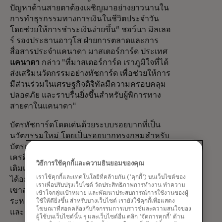
ปัญหาด้านสายตาต้องเผชิญมาอย่างยาวนานใน
การทำธุรกรรมทางการเงินในชีวิตประจำวัน
โดยช่วยให้การชำระเงินง่ายขึ้น” ชอว์นา มิลเลอ
ร์ รองประธานอาวุโส ฝ่ายการตลาดและการ
สื่อสารประจำแคนาดา มาสเตอร์การ์ด ประเทศ
แคนาดา
กล่าว "ที่มาสเตอร์การ์ด เราภูมิใจที่ได้
ส่งเสริมนวัตกรรมอย่างทัชการ์ด เพื่อช่วยให้การ
มีส่วนร่วมในเศรษฐกิจดิจิทัลมีความครอบคลุม
ปลอดภัย และราบรื่นยิ่งขึ้นสำหรับผู้พิการทาง
สายตาในแคนาดา"
บัตรทัชการ์ดโดดเด่นด้วยระบบรอยบากที่เป็น
นวัตกรรมใหม่ โดยเป็นรอยบากทรงกลมสำหรับ
บัตรเดบิต รอยบากทรงสี่เหลี่ยมสำหรับบัตร
เครดิต และรอยบากทรงสามเหลี่ยมสำหรับบัตร
วิธีการใช้คุกกี้และความยินยอมของคุณ
เติมเงิน ทำให้ผู้ถือบัตรสามารถระบุบัตรของตน
เราใช้คุกกี้และเทคโนโลยีที่คล้ายกัน ('คุกกี้') บนเว็บไซต์ของ
ได้อย่างง่ายดายเพียงแค่สัมผัส สิ่งนี้ช่วยให้พวก
เราเพื่อปรับปรุงเว็บไซต์ วัดประสิทธิภาพการทำงาน ทำความ
เขาสามารถระบุและวางบัตรได้อย่างถูกต้องใน
เข้าใจกลุ่มเป้าหมาย และพัฒนาประสบการณ์การใช้งานของผู้
ระหว่างการทำธุรกรรม ซึ่งมอบความปลอดภัย
ใช้ให้ดียิ่งขึ้น สำหรับบางเว็บไซต์ เรายังใช้คุกกี้เพื่อแสดง
โฆษณาที่สอดคล้องกับกิจกรรมการเบราวซ์และความสนใจของ
และความเป็นอิสระที่มากขึ้น
ผู้ใช้บนเว็บไซต์นั้น ๆ และเว็บไซต์อื่น คลิก 'จัดการคุกกี้' ด้าน