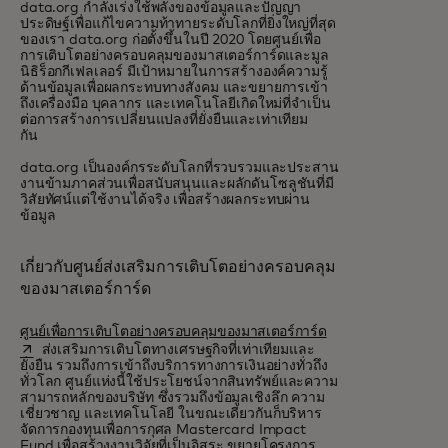
data.org กำลังเร่งใช้พลังของข้อมูลและปัญญา
ประดิษฐ์เพื่อแก้ไขความท้าทายระดับโลกที่ยิ่งใหญ่ที่สุด
ของเรา data.org ก่อตั้งขึ้นในปี 2020 โดยศูนย์เพื่อ
การเติบโตอย่างครอบคลุมของมาสเตอร์การ์ดและมูล
นิธิร็อกกีเฟลเลอร์ มีเป้าหมายในการสร้างองค์ความรู้
ด้านข้อมูลเพื่อผลกระทบทางสังคม และขยายการเข้า
ถึงเครื่องมือ บุคลากร และเทคโนโลยีเกิดใหม่ที่จำเป็น
ต่อการสร้างการเปลี่ยนแปลงที่ยั่งยืนและเท่าเทียม
กัน
data.org เป็นองค์กรระดับโลกที่รวบรวมและประสาน
งานข้ามภาคส่วนเพื่อสนับสนุนและผลักดันโซลูชันที่มี
วิสัยทัศน์แต่ใช้งานได้จริง เพื่อสร้างผลกระทบผ่าน
ข้อมูล
เกี่ยวกับศูนย์ส่งเสริมการเติบโตอย่างครอบคลุม
ของมาสเตอร์การ์ด
opens in a new ta
ศูนย์เพื่อการเติบโตอย่างครอบคลุมของมาสเตอร์การ์ด
ส่งเสริมการเติบโตทางเศรษฐกิจที่เท่าเทียมและ
ยั่งยืน รวมถึงการเข้าถึงบริการทางการเงินอย่างทั่วถึง
ทั่วโลก ศูนย์แห่งนี้ใช้ประโยชน์จากสินทรัพย์และความ
สามารถหลักของบริษัท ซึ่งรวมถึงข้อมูลเชิงลึก ความ
เชี่ยวชาญ และเทคโนโลยี ในขณะเดียวกันก็บริหาร
จัดการกองทุนเพื่อการกุศล Mastercard Impact
Fund เพื่อสร้างงานวิจัยที่เป็นอิสระ ขยายโครงการ