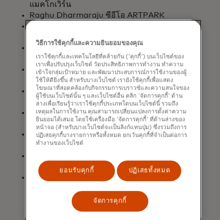
แมคโกเวิร์น
Raghu Dharmaraju ซีอีโอ ARTPARK
Ivana Feldfeber ผู้ร่วมก่อตั้งและ
กรรมการบริหาร DataGenéro
วิธีการใช้คุกกี้และความยินยอมของคุณ
Angela Oduor Lungati กรรมการ
เราใช้คุกกี้และเทคโนโลยีที่คล้ายกัน ('คุกกี้') บนเว็บไซต์ของ
บริหาร Ushahidi
เราเพื่อปรับปรุงเว็บไซต์ วัดประสิทธิภาพการทำงาน ทำความ
Anna Makanju รองประธานฝ่ายกิจการ
เข้าใจกลุ่มเป้าหมาย และพัฒนาประสบการณ์การใช้งานของผู้
ทั่วโลกของ OpenAI
ใช้ให้ดียิ่งขึ้น สำหรับบางเว็บไซต์ เรายังใช้คุกกี้เพื่อแสดง
โฆษณาที่สอดคล้องกับกิจกรรมการเบราวซ์และความสนใจของ
อลอนดรา เนลสัน ศาสตราจารย์ฮาโรลด์
ผู้ใช้บนเว็บไซต์นั้น ๆ และเว็บไซต์อื่น คลิก 'จัดการคุกกี้' ด้าน
เอฟ. ลินเดอร์ สถาบันเพื่อการศึกษาขั้นสูง
ล่างเพื่อเรียนรู้ว่าเราใช้คุกกี้ประเภทใดบนเว็บไซต์นี้ รวมถึง
นีรา นันดี ผู้ร่วมก่อตั้งและหุ้นส่วนผู้
เหตุผลในการใช้งาน คุณสามารถเปลี่ยนแปลงการตั้งค่าความ
ยินยอมได้เสมอ โดยใช้เครื่องมือ 'จัดการคุกกี้' ที่ด้านล่างของ
จัดการ บริษัท ดาสรา
หน้าจอ (สำหรับบางเว็บไซต์จะเป็นลิงก์แทนปุ่ม) ซึ่งรวมถึงการ
นาฟรินา ซิงห์ ผู้ก่อตั้งและซีอีโอ บริษัท
ปฏิเสธคุกกี้บางรายการหรือทั้งหมด ยกเว้นคุกกี้ที่จำเป็นต่อการ
ทำงานของเว็บไซต์
เครโด เอไอ
อูยี สจ๊วต หัวหน้าเจ้าหน้าที่ฝ่ายข้อมูลและ
เทคโนโลยีของ data.org
ยอมรับคุกกี้
ปฏิเสธทั้งหมด
เกร็ก อุลริช หัวหน้าเจ้าหน้าที่ฝ่ายปัญญา
ประดิษฐ์และข้อมูลของมาสเตอร์การ์ด
จัดการคุกกี้