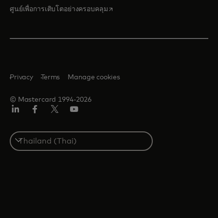
opens in a new tab
ศูนย์เพื่อการเติบโตอย่างครอบคลุม
Privacy
Terms
Manage cookies
© Mastercard 1994-2026
ลิงค์
เฟ
ทวิ
ยู
อิน
ซบุ๊ก
ต
ทูบ
เตอร์/
Select
เอ็กซ์
a
country