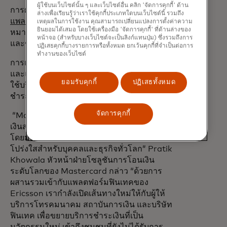
ผู้ใช้บนเว็บไซต์นั้น ๆ และเว็บไซต์อื่น คลิก 'จัดการคุกกี้' ด้าน
การผสานรวม Mastercard Move เข้ากับ
ล่างเพื่อเรียนรู้ว่าเราใช้คุกกี้ประเภทใดบนเว็บไซต์นี้ รวมถึง
opens in a new tab
แพลตฟอร์มฟินเทคของ Ericsson
มีเป้า
เหตุผลในการใช้งาน คุณสามารถเปลี่ยนแปลงการตั้งค่าความ
ยินยอมได้เสมอ โดยใช้เครื่องมือ 'จัดการคุกกี้' ที่ด้านล่างของ
หมายเพื่อเร่งการใช้งานการชำระเงินดิจิทัล
หน้าจอ (สำหรับบางเว็บไซต์จะเป็นลิงก์แทนปุ่ม) ซึ่งรวมถึงการ
และขยายการมีส่วนร่วมในเศรษฐกิจดิจิทัล
ปฏิเสธคุกกี้บางรายการหรือทั้งหมด ยกเว้นคุกกี้ที่จำเป็นต่อการ
ทำงานของเว็บไซต์
การเปิดตัวทั่วโลกจะเริ่มต้นในตะวันออกกลาง
และแอฟริกา ซึ่งเป็นภูมิภาคที่มีความต้องการ
ยอมรับคุกกี้
ปฏิเสธทั้งหมด
ใช้บริการเงินมือถือ การโอนเงิน และบริการ
ชำระเงินที่ใช้งานร่วมกันได้สูงเป็นพิเศษ
จัดการคุกกี้
“Mastercard Move ช่วยให้ผู้ให้บริการชำระ
เงินสามารถกำหนดอนาคตของการโอนเงินได้
โดยมอบการโอนเงินที่รวดเร็ว ปลอดภัย และ
โปร่งใสสำหรับบุคคลและธุรกิจทั่วโลก” Pratik
Khowala หัวหน้าฝ่ายโซลูชันการโอนเงิน
ระดับโลกของ Mastercard กล่าว “ด้วยการ
ผสานรวมเข้ากับแพลตฟอร์มฟินเทคของ
Ericsson เรากำลังเปิดเส้นทางใหม่ให้กับผู้ให้
บริการโทรคมนาคม สถาบันการเงิน และบริษัท
ฟินเทค เพื่อขยายบริการชำระเงินที่เป็น