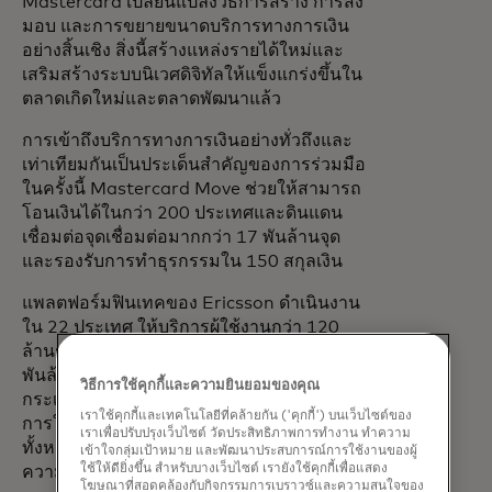
Mastercard เปลี่ยนแปลงวิธีการสร้าง การส่ง
มอบ และการขยายขนาดบริการทางการเงิน
อย่างสิ้นเชิง สิ่งนี้สร้างแหล่งรายได้ใหม่และ
เสริมสร้างระบบนิเวศดิจิทัลให้แข็งแกร่งขึ้นใน
ตลาดเกิดใหม่และตลาดพัฒนาแล้ว
การเข้าถึงบริการทางการเงินอย่างทั่วถึงและ
เท่าเทียมกันเป็นประเด็นสำคัญของการร่วมมือ
ในครั้งนี้ Mastercard Move ช่วยให้สามารถ
โอนเงินได้ในกว่า 200 ประเทศและดินแดน
เชื่อมต่อจุดเชื่อมต่อมากกว่า 17 พันล้านจุด
และรองรับการทำธุรกรรมใน 150 สกุลเงิน
แพลตฟอร์มฟินเทคของ Ericsson ดำเนินงาน
ใน 22 ประเทศ ให้บริการผู้ใช้งานกว่า 120
ล้านราย และประมวลผลธุรกรรมมากกว่า 4
พันล้านรายการต่อเดือน ครอบคลุมบริการ
วิธีการใช้คุกกี้และความยินยอมของคุณ
กระเป๋าเงินดิจิทัล การชำระเงิน การโอนเงิน
เราใช้คุกกี้และเทคโนโลยีที่คล้ายกัน ('คุกกี้') บนเว็บไซต์ของ
การให้สินเชื่อ และบริการสะสมแต้ม โดย
เราเพื่อปรับปรุงเว็บไซต์ วัดประสิทธิภาพการทำงาน ทำความ
ทั้งหมดนี้ได้รับการสนับสนุนจากระบบรักษา
เข้าใจกลุ่มเป้าหมาย และพัฒนาประสบการณ์การใช้งานของผู้
ใช้ให้ดียิ่งขึ้น สำหรับบางเว็บไซต์ เรายังใช้คุกกี้เพื่อแสดง
ความปลอดภัยระดับองค์กร
โฆษณาที่สอดคล้องกับกิจกรรมการเบราวซ์และความสนใจของ