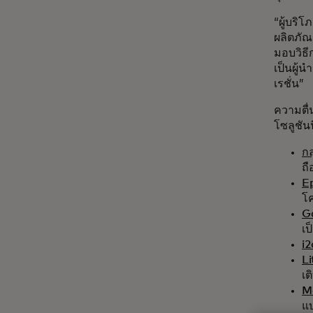
“ผู้บริโ
ผลิตภัณ
มอบวิธี
เป็นผู้
เรชั่น”
ความตื่
โซลูชันนี
กล
ถื
Ep
โ
Ga
เป
i2
Li
เต
M
แบ