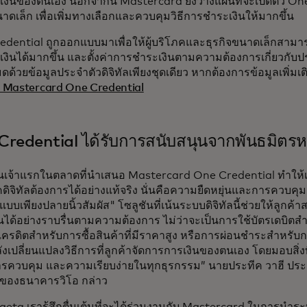
งินของตนเอง นอกจากนี้ Mastercard ยังวางแผนที่จะเปิดตัว On
นาดเล็ก เพื่อเพิ่มทางเลือกและควบคุมวิธีการชำระเงินให้มากขึ้น
dential ถูกออกแบบมาเพื่อให้ผู้บริโภคและธุรกิจขนาดเล็กสามารถ
งินได้มากขึ้น และตั้งค่าการชำระเงินตามความต้องการเกี่ยวกั
หมดด้วยข้อมูลประจำตัวดิจิทัลเพียงชุดเดียว หากต้องการข้อมูลเพิ่มเ
 Mastercard One Credential
redential ได้รับการสนับสนุนจากพันธมิตรหล
นเจ้าแรกในตลาดที่นำเสนอ Mastercard One Credential ทำให้เ
ุคดิจิทัลต้องการได้อย่างแท้จริง นั่นคือความยืดหยุ่นและการควบค
แบบเพียงปลายนิ้วสัมผัส" โซลูชันที่เน้นระบบดิจิทัลนี้ช่วยให้ลูกค้
นได้อย่างราบรื่นตามความต้องการ ไม่ว่าจะเป็นการใช้บัตรเดบิตส
รเครดิตสำหรับการซื้อสินค้าที่มีราคาสูง หรือการผ่อนชำระสำหร
ังเปลี่ยนแปลงวิธีการที่ลูกค้าจัดการการเงินของตนเอง โดยมอบสิ่งที่
ารควบคุม และความเรียบง่ายในทุกธุรกรรม” นายประทีค วาฮี ประธ
์ของธนาคารวิโอ กล่าว