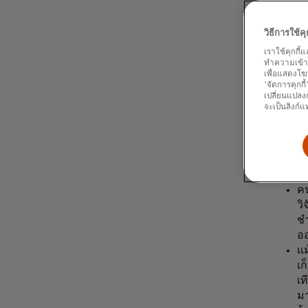
ปั
โด
วิธีการใช้
เราใช้คุกกี้
ทำความเข้าใจ
เพื่อแสดงโฆ
'จัดการคุกกี
คนรุ่
เปลี่ยนแปลงก
จะเป็นลิงก์แ
ทางเ
เมื่อเป
สำคัญห
คน
วิ
ชำ
อ
แม
เก
เท
มา