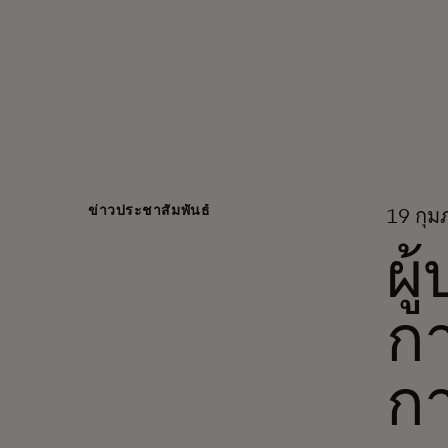
ข่าวประชาสัมพันธ์
19 กุมภ
ผู
กา
ก