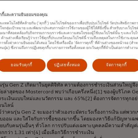
opens in a new tab
จจุบัน
Wio Bank
และ One Credential เปิดให้บริการแล้วในสห
ยร่วมมือกับ Wio Bank แพลตฟอร์มธนาคารดิจิทัลชั้นนำ
คุกกี้และความยินยอมของคุณ
และเทคโนโลยีที่คล้ายกัน ('คุกกี้') บนเว็บไซต์ของเราเพื่อปรับปรุงเว็บไซต์ วัดประสิทธิภา
กลุ่มเป้าหมาย และพัฒนาประสบการณ์การใช้งานของผู้ใช้ให้ดียิ่งขึ้น สำหรับบางเว็บไซต์ เ
ษณาที่สอดคล้องกับกิจกรรมการเบราวซ์และความสนใจของผู้ใช้บนเว็บไซต์นั้น ๆ และเว็บไซต
้' ด้านล่างเพื่อเรียนรู้ว่าเราใช้คุกกี้ประเภทใดบนเว็บไซต์นี้ รวมถึงเหตุผลในการใช้งาน คุ
น Gen Z: ผู้ที่เติบโตมากับเทคโนโลยีดิจิทัลแล
ารตั้งค่าความยินยอมได้เสมอ โดยใช้เครื่องมือ 'จัดการคุกกี้' ที่ด้านล่างของหน้าจอ (สำห
ทนปุ่ม) ซึ่งรวมถึงการปฏิเสธคุกกี้บางรายการหรือทั้งหมด ยกเว้นคุกกี้ที่จำเป็นต่อการทำงา
ลือกและควบคุมทุกอย่าง
ยอมรับคุกกี้
ปฏิเสธทั้งหมด
จัดการคุกกี้
รียบเทียบกับคนรุ่นก่อนๆ รูปแบบการชำระเงินของคนรุ่น Gen Z มี
ลายประการ:
รุ่น Gen Z เกิดมาในยุคดิจิทัล ความต้องการชำระเงินส่วนใหญ่จึง
จัยล่าสุดของ Mastercard พบว่าเกือบครึ่งหนึ่ง[1] ของผู้บริโภค G
ระเงินแบบใหม่และนวัตกรรม และ 65%[2] ต้องการจัดการทุกอย่า
อนไลน์
้ว่าคนรุ่น Gen Z จะมองว่าตัวเองระมัดระวังเรื่องการเงิน แต่พวก
็บออม และใส่ใจกับการซื้อของมากขึ้น โดยมองหาวิธีแก้ปัญหาเฉพา
ียบกับคนรุ่นอื่นๆ ทั่วโลก การปรับแต่งเฉพาะบุคคลมีความสำคัญต่
กกว่า 1.31 เท่า[4] เมื่อเลือกวิธีการชำระเงิน