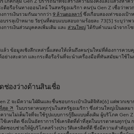
้บริโภคกลุ่ม Gen Z ปรารถนาที่จะสร้างความมั่งคั่งและแสวงหาควา
ะตือรือร้นทางออนไลน์ ในสหรัฐอเมริกา คนรุ่น Gen Z เชื่อว่าพว
างการเงินรวมกันมากกว่า
9 ล้านดอลลาร์
ซึ่งเกือบสองเท่าของเป้
ื่อบรรลุเป้าหมาย วัยรุ่นที่ตอบแบบสอบถามร้อยละ 73[5] ระบุว่า
งการเงินส่วนบุคคลเพิ่มเติม และ
ส่วนใหญ่
ได้รับคำแนะนำจากโซเช
แล้ว ข้อมูลเชิงลึกเหล่านี้แสดงให้เห็นถึงคนรุ่นใหม่ที่ต้องการควบ
้อย่างสะดวก และกระตือรือร้นที่จะนำเครื่องมือที่ทันสมัยมาใ
ช่องว่างด้านสินเชื่อ
Gen Z จะมีความใฝ่ฝันและชื่นชอบกระเป๋าเงินดิจิทัล[6] แต่พวกเขา
opens in a new tab
ี่สุด
ในบรรดาคนทุกรุ่นในสหรัฐอเมริกา ซึ่งส่วนใหญ่เป็นผลมาจ
วามไม่เต็มใจที่จะใช้รูปแบบการกู้ยืมแบบดั้งเดิม ผู้บริโภค Gen Z เ
ที่ใช้เครดิต ซึ่งเป็นอัตราการใช้เครดิตที่ต่ำที่สุดในบรรดาคนทุกรุ่น ก
ผิดชอบช่วยให้ผู้บริโภคสร้างประวัติเครดิตที่ดี ซึ่งมีความสำคัญอย