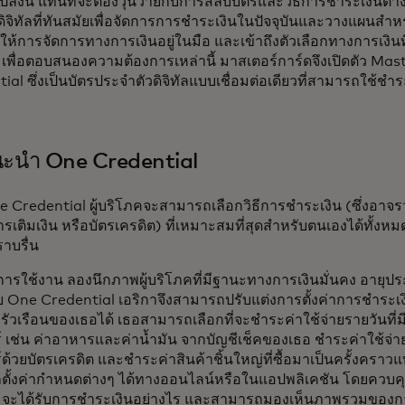
แปลงนี้ แทนที่จะต้องวุ่นวายกับการสลับบัตรและวิธีการชำระเงินต
ดิจิทัลที่ทันสมัยเพื่อจัดการการชำระเงินในปัจจุบันและวางแผนส
ให้การจัดการทางการเงินอยู่ในมือ และเข้าถึงตัวเลือกทางการเงิน
 เพื่อตอบสนองความต้องการเหล่านี้ มาสเตอร์การ์ดจึงเปิดตัว Ma
ial ซึ่งเป็นบัตรประจำตัวดิจิทัลแบบเชื่อมต่อเดียวที่สามารถใช้ชำ
ะนำ One Credential
e Credential ผู้บริโภคจะสามารถเลือกวิธีการชำระเงิน (ซึ่งอาจร
รเติมเงิน หรือบัตรเครดิต) ที่เหมาะสมที่สุดสำหรับตนเองได้ทั้ง
่ราบรื่น
ิธีการใช้งาน ลองนึกภาพผู้บริโภคที่มีฐานะทางการเงินมั่นคง อายุปร
วย One Credential เอริกาจึงสามารถปรับแต่งการตั้งค่าการชำระเ
รัวเรือนของเธอได้ เธอสามารถเลือกที่จะชำระค่าใช้จ่ายรายวันที่มี
 เช่น ค่าอาหารและค่าน้ำมัน จากบัญชีเช็คของเธอ ชำระค่าใช้จ่าย
ด้วยบัตรเครดิต และชำระค่าสินค้าชิ้นใหญ่ที่ซื้อมาเป็นครั้งคราว
ั้งค่ากำหนดต่างๆ ได้ทางออนไลน์หรือในแอปพลิเคชัน โดยควบคุมได
มจะได้รับการชำระเงินอย่างไร และสามารถมองเห็นภาพรวมของการ