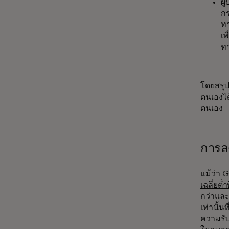
ผู
กร
ท
เพ
ทา
โดยสรุป
ตนเองได
ตนเอง
การลด
แม้ว่า 
เฉลี่ยต่ำท
กว่าและค
เท่านั้น
ความรับ