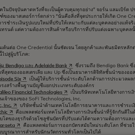
ภคในปัจจุบันคาดหวังที่จะเป็นผู้ควบคุมทุกอย่าง” จอร์น แลมเบิร์ต ป
ฑ์ของมาสเตอร์การ์ดกล่าว “นั่นคือสิ่งที่จุดประกายให้เกิด One Cr
การชำระเงินรูปแบบใหม่ที่ปรับให้เหมาะกับแต่ละบุคคลอย่างแท้จริง
นำเทรนด์ แต่ความต้องการสินค้าหรือบริการที่ปรับแต่งเฉพาะบุคคลนั้น
นเต้นต่อ One Credential นั้นชัดเจน โดยลูกค้าและพันธมิตรหลักต่
้ไปสู่ผู้บริโภค:
opens in a new tab
ุ่ม Bendigo และ Adelaide Bank
ซึ่งรวมถึง Bendigo Bank ซึ่ง
อที่สุดของออสเตรเลีย และ Up ซึ่งเป็นธนาคารดิจิทัลชั้นนําของออส
opens in a new tab
isode Six
เป็นผู้ให้บริการชั้นนำระดับโลกด้านการประมวลผ
ครงสร้างพื้นฐานบัญชีแยกประเภทระดับองค์กร
opens in a new tab
lileo Financial Technologies
เป็นบริษัทเทคโนโลยีทางการเงิน
็นเจ้าของของ SoFi Technologies, Inc.
opens in a new tab
c, Inc.
บริษัทชั้นนำด้านเทคโนโลยีการธนาคารและการชำระเง
opens in a new tab
thic
คือแพลตฟอร์มเทคโนโลยีทางการเงินชั้นนำที่รู้จักกันดีใ
ิบโตของธุรกิจด้วยโซลูชันบัตรที่ปรับแต่งได้ตามความต้องการและก
opens in a new tab
arqeta
คือแพลตฟอร์มการออกบัตรสมัยใหม่ระดับโลก ที่ช่วยใ
บบูรณาการสำหรับนักนวัตกรรมทั่วโลกเป็นไปได้