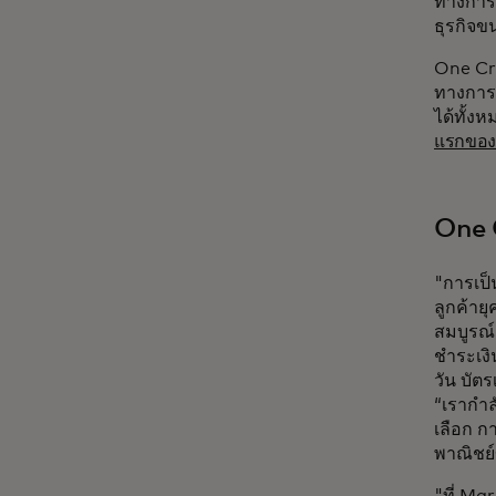
ทางการเ
ธุรกิจข
One Cre
ทางการเ
ได้ทั้ง
แรกของ
One C
"การเป็
ลูกค้าย
สมบูรณ์
ชำระเงิ
วัน บัต
“เรากำล
เลือก ก
พาณิชย