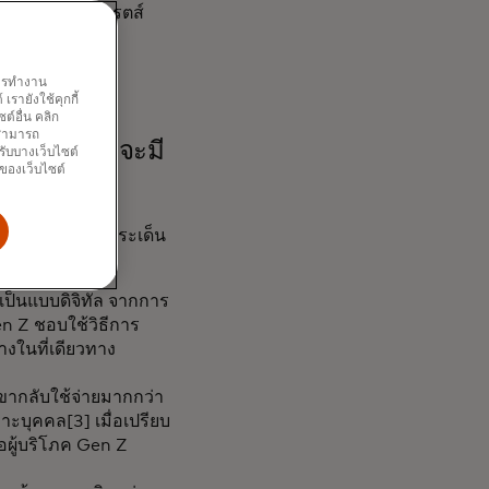
รัฐอาหรับเอมิเรตส์
พการทำงาน
รายังใช้คุกกี้
์อื่น คลิก
ณสามารถ
ะปรารถนาที่จะมี
รับบางเว็บไซต์
นของเว็บไซต์
ความแตกต่างในประเด็น
เป็นแบบดิจิทัล จากการ
en Z ชอบใช้วิธีการ
งในที่เดียวทาง
เขากลับใช้จ่ายมากกว่า
ะบุคคล[3] เมื่อเปรียบ
อผู้บริโภค Gen Z