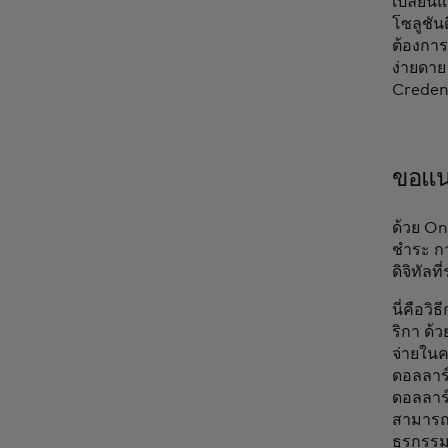
เปลี่ยน
โซลูชัน
ต้องการ
ง่ายดาย
Credent
ขอแน
ด้วย On
ชำระ กา
ดิจิทัลที
นี่คือว
ริกา ด้
จ่ายในค
ดอลลาร์
ดอลลาร์
สามารถต
ธุรกรร