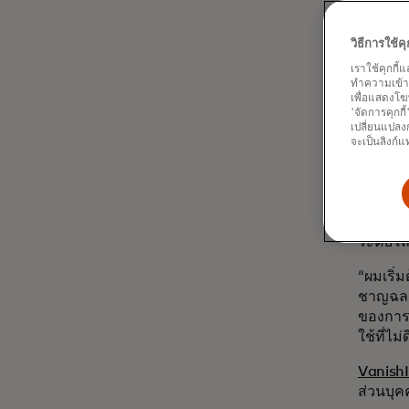
Scamne
ตรวจจับ
วิธีการใช้
บริโภค
เราใช้คุกกี้
ทำความเข้าใจ
“ในฐานะ
เพื่อแสดงโฆ
เทคโนโล
'จัดการคุกกี
แรกๆ ที่
เปลี่ยนแปลงก
จะเป็นลิงก์แ
เหตุผลท
ไป”
Spec
ตร
เพื่อช่
ระดับโ
“ผมเริ่ม
ชาญฉลาด
ของการค
ใช้ที่ไม
Vanish
ส่วนบุค