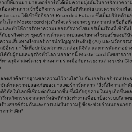
ยปีที่ผ่านมา มาสเตอร์การ์ดได้เพิ่มความมุ่งมั่นในการรักษาคว
เนื่อง ผ่านการเข้าซื้อกิจการ เครื่องมือที่ทันสมัย และความร่วมมือเ
astercard ได้เข้าซื้อกิจการ Recorded Future ซึ่งเป็นบริษัทด้าน
สุดในโลก Mastercard มุ่งมั่นที่จะสร้างมาตรฐานความน่าเชื่อถือที
น และทำให้การรักษาความปลอดภัยทางไซเบอร์เป็นเรื่องที่เข้าถึงได
ห้กับธุรกิจต่างๆ ชุดบริการด้านความปลอดภัยทางไซเบอร์ของบริษัทม
ความเสี่ยงทางไซเบอร์ การนำปัญญาประดิษฐ์ (AI) และนวัตกรรมที่
ยีอื่นๆ มาใช้เพื่อปกป้องสภาพแวดล้อมดิจิทัล และการพัฒนาอย่างต
จให้กับผู้คนและธุรกิจทั่วโลก นอกจากนี้ Mastercard ยังขยายการ
ที่ทางภูมิศาสตร์ต่างๆ ผ่านความร่วมมือกับหน่วยงานต่างๆ เช่น G
ce
ลอดภัยคือรากฐานของความไว้วางใจ” โยฮัน เกอร์เบอร์ รองประ
ูชันด้านความปลอดภัยของมาสเตอร์การ์ดกล่าว "สิ่งนี้มีความสำคัญ
ดิจิทัลในโลกที่เชื่อมต่อกันมากขึ้น ซึ่งมีภัยคุกคามใหม่ๆ เกิดขึ้
ู้ริเริ่มนวัตกรรมจากสตาร์ทอัพที่กำลังทำงานเพื่อปกป้องระบบนิเวศข
สร้างสรรค์ร่วมกันและการแบ่งปันความรู้ ซึ่งจะช่วยกำหนดอนาคตด
ดกว่าเดิม”