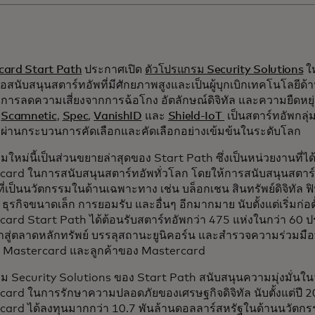
card Start Path
ประกาศเปิด
ตัวโปรแกรม Security Solutions
ให
่อสนับสนุนสตาร์ทอัพที่มีศักยภาพสูงและเป็นผู้บุกเบิกเทคโนโลย
 การลดความเสี่ยงจากการฉ้อโกง อัตลักษณ์ดิจิทัล และความยืดหย
,
Scamnetic
,
Spec
,
VanishID
และ
Shield-IoT
เป็นสตาร์ทอัพกลุ่
ผ่านกระบวนการคัดเลือกและคัดเลือกอย่างเข้มข้นในระดับโลก
ใหม่นี้เป็นส่วนขยายล่าสุดของ Start Path ซึ่งเป็นหน่วยงานที่ได
card ในการสนับสนุนสตาร์ทอัพทั่วโลก โดยให้การสนับสนุนสตา
ที่เป็นนวัตกรรมในด้านเฉพาะทาง เช่น บล็อกเชน สินทรัพย์ดิจิทัล ฟ
 ธุรกิจขนาดเล็ก การยอมรับ และอื่นๆ อีกมากมาย นับตั้งแต่เริ่มก่
ard Start Path ได้ต้อนรับสตาร์ทอัพกว่า 475 แห่งในกว่า 60 ป
้าสู่ตลาดหลักทรัพย์ บรรลุสถานะยูนิคอร์น และสำรวจความร่วมมื
ับ Mastercard และลูกค้าของ Mastercard
 Security Solutions ของ Start Path สนับสนุนความมุ่งมั่นใ
ard ในการรักษาความปลอดภัยของเศรษฐกิจดิจิทัล นับตั้งแต่ปี 2
card ได้ลงทุนมากกว่า 10.7 พันล้านดอลลาร์สหรัฐในด้านนวัต