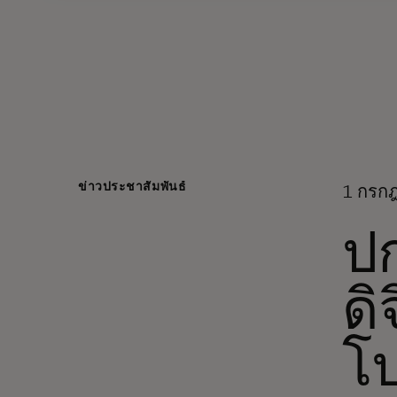
ข่าวประชาสัมพันธ์
1 กรกฎ
ป
ดิ
โป