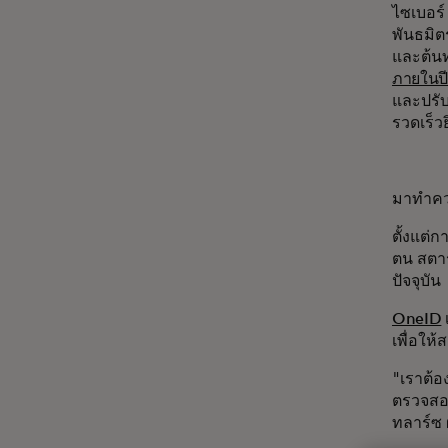
ไซเบอร์
พันธมิต
และต้นท
ภายในป
และปรั
รวดเร็วย
มาทำควา
ตั้งแต่
ตน สตาร์
ปัจจุบั
OneID
เพื่อให
"เราต้อง
ตรวจสอบต
ทลาร์ซ ผ