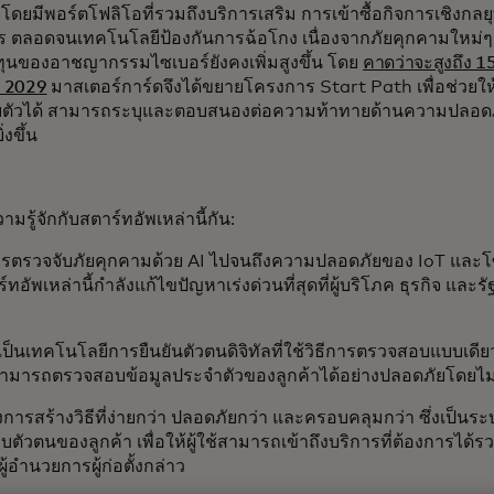
 โดยมีพอร์ตโฟลิโอที่รวมถึงบริการเสริม การเข้าซื้อกิจการเชิงกล
ร ตลอดจนเทคโนโลยีป้องกันการฉ้อโกง เนื่องจากภัยคุกคามใหม่ๆ เกิ
ุนของอาชญากรรมไซเบอร์ยังคงเพิ่มสูงขึ้น โดย
คาดว่าจะสูงถึง 1
ี 2029
มาสเตอร์การ์ดจึงได้ขยายโครงการ Start Path เพื่อช่วยให้ธ
บตัวได้ สามารถระบุและตอบสนองต่อความท้าทายด้านความปลอดภ
ิ่งขึ้น
มรู้จักกับสตาร์ทอัพเหล่านี้กัน:
การตรวจจับภัยคุกคามด้วย AI ไปจนถึงความปลอดภัยของ IoT และโซ
ทอัพเหล่านี้กำลังแก้ไขปัญหาเร่งด่วนที่สุดที่ผู้บริโภค ธุรกิจ และ
น
เป็นเทคโนโลยีการยืนยันตัวตนดิจิทัลที่ใช้วิธีการตรวจสอบแบบเดีย
้สามารถตรวจสอบข้อมูลประจำตัวของลูกค้าได้อย่างปลอดภัยโดยไม
การสร้างวิธีที่ง่ายกว่า ปลอดภัยกว่า และครอบคลุมกว่า ซึ่งเป็นระบบ
ัวตนของลูกค้า เพื่อให้ผู้ใช้สามารถเข้าถึงบริการที่ต้องการได้รวดเ
ู้อำนวยการผู้ก่อตั้งกล่าว