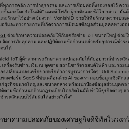
ี่ทุกการคลิก การทำธุรกรรม และการเชื่อมต่อทิ้งร่องรอยไว้ ความเ
่เกิดขึ้นเองโดยอัตโนมัติ” แมตต์ โพลัก ผู้ก่อตั้งและซีอีโอ กล่าว “ม
 และรักษาไว้อย่างเข้มงวด” VanishID ช่วยให้ทีมรักษาความปลอด
บอร์และทางกายภาพที่เกิดจากการเปิดเผยข้อมูลส่วนบุคคลทางออ
IoT
ช่วยรักษาความปลอดภัยให้กับเครือข่าย IoT ขนาดใหญ่ ช่วยให
จัดการภัยคุกคาม และปฏิบัติตามข้อกำหนดสำหรับอุปกรณ์ชำระเงิ
ตนได้
hield-IoT ผู้ค้าสามารถรักษาความปลอดภัยให้กับอุปกรณ์ชำระเงิน 
่น เครื่องรับชำระเงิน ณ จุดขาย สถานีชาร์จรถยนต์ไฟฟ้า และรถยนต์ที
้องเปลี่ยนแปลงเครือข่ายหรือทำการบูรณาการใดๆ” Udi Solomon ผู
แพลตฟอร์ม SaaS ที่ขับเคลื่อนด้วย AI ของเรา มอบข้อมูลเชิงลึกแ
ก่ธุรกิจขนาดใหญ่และขนาดกลาง พร้อมปกป้องข้อมูลส่วนบุคคล ป
ัติตามข้อกำหนดด้านกฎระเบียบโดยอัตโนมัติ ทำให้ธุรกิจต่างๆ สามา
ำระเงินแบบไร้สัมผัสได้อย่างมั่นใจ”
ักษาความปลอดภัยของเศรษฐกิจดิจิทัลในวงกว