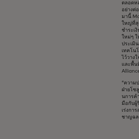
ตลอดหลา
อย่างต่อ
มานี้ M
ใหญ่ที่
ชำระเงิ
ใหม่ๆ ใ
ประเมิน
เทคโนโล
ไว้วางใ
และพื้น
Allian
“ความป
ฝ่ายโซล
นการค้า
มือกับผ
เร่งการ
ชาญฉลา