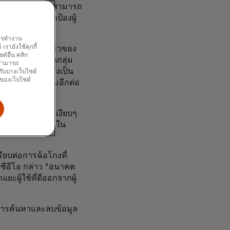
จดสิทธิบัตร ซึ่งสามารถ
ดีพเฟค ช่วยปกป้องผู้
พการทำงาน
รายังใช้คุกกี้
าวหน้าอย่างรวดเร็วของ
์อื่น คลิก
าชญากรมักจะเป็นกลุ่ม
ณสามารถ
ที่ตามมาแล้ว ซึ่งเป็น
รับบางเว็บไซต์
นของเว็บไซต์
ิ่งที่ถูกมองข้ามอีกต่อ
มดิจิทัลอย่างเงียบๆ
แบบเรียลไทม์และใน
เปรียบต่อการฉ้อโกงที่
ะซีอีโอ กล่าว "อนาคต
ะผู้ใช้ที่ดีออกจากผู้
การค้นหาและลบข้อมูล