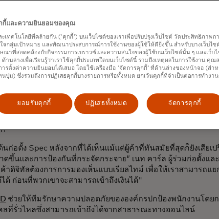
tic
ให้บริการเทคโนโลยีตรวจจับการหลอกลวงด้วย AI ที่ได้รับการ
และป้องกันการหลอกลวงได้หลากหลายรูปแบบ ตั้งแต่ฟิชชิ่งไปจนถึง
คุกกี้และความยินยอมของคุณ
แบบเรียลไทม์
และเทคโนโลยีที่คล้ายกัน ('คุกกี้') บนเว็บไซต์ของเราเพื่อปรับปรุงเว็บไซต์ วัดประสิทธิภา
กลุ่มเป้าหมาย และพัฒนาประสบการณ์การใช้งานของผู้ใช้ให้ดียิ่งขึ้น สำหรับบางเว็บไซต์ เ
อดีตนักการธนาคารที่ผันตัวมาเป็นนักวิจัย ผมรู้สึกทึ่งกับความก้
ษณาที่สอดคล้องกับกิจกรรมการเบราวซ์และความสนใจของผู้ใช้บนเว็บไซต์นั้น ๆ และเว็บไซต
ยีทางการเงิน แต่ก็รู้สึกกังวลมากขึ้นเช่นกัน เพราะดูเหมือนว่าอ
้' ด้านล่างเพื่อเรียนรู้ว่าเราใช้คุกกี้ประเภทใดบนเว็บไซต์นี้ รวมถึงเหตุผลในการใช้งาน คุ
นำเทคโนโลยีเหล่านี้ไปใช้” อัล ปาสกัวล ซีอีโอ กล่าว “เราได้เห็นผล
ารตั้งค่าความยินยอมได้เสมอ โดยใช้เครื่องมือ 'จัดการคุกกี้' ที่ด้านล่างของหน้าจอ (สำห
ทนปุ่ม) ซึ่งรวมถึงการปฏิเสธคุกกี้บางรายการหรือทั้งหมด ยกเว้นคุกกี้ที่จำเป็นต่อการทำงา
ี่ผมเชื่อมั่นว่าอนาคตของฟินเทคคืออนาคตที่ความปลอดภัยจะไม่ใช่ส
ยอมรับคุกกี้
ปฏิเสธทั้งหมด
จัดการคุกกี้
วจสอบเส้นทางการใช้งานของลูกค้าทั้งหมดในระหว่างการทำธุรกรร
วยให้แบรนด์ตรวจจับและหยุดยั้งการฉ้อโกง บอท และการละเมิดได้
ลก
ต้นก่อตั้ง Spec หลังจากที่ได้เห็นแม้แต่ผู้ค้าที่ทันสมัยที่สุดก็ยังเสีย
ขึ้นและการป้องกันที่กระจัดกระจาย” เนท คาร์ล ผู้ร่วมก่อตั้งแล
้าดิจิทัลต้องการการมองเห็นแบบเรียลไทม์ เพื่อให้เราสามารถแยกแย
่ดีได้ ก่อนที่พวกเขาจะสามารถเข้าถึงเงินได้"
ID
ช่วยให้ทีมรักษาความปลอดภัยขององค์กรปกป้องพนักงานโดย
คลที่รั่วไหลซึ่งสามารถเข้าถึงได้จากสาธารณะทางออนไลน์