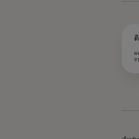
ต
มอ
9