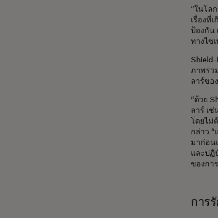
“ในโลกท
เรื่องที
ป้องกัน
ทางไซเ
Shield-
ภาพรวม 
ลาร์ของ
“ด้วย S
ลาร์ เช
โดยไม่ต
กล่าว “
มาก่อนแ
และปฏิบ
ของการช
การร