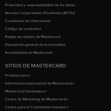
Privacidad y responsabilidad de los datos
Normas Corporativas Vinculantes (BCRs)
Comisiones de intercambio
se abre en una pestaña nueva
Código de conducta
Reglas de cambio de Mastercard
Descripción general de la normativa
Accesibilidad en Mastercard
SITIOS DE MASTERCARD
se abre en una pestaña nueva
Priceless.com
se abre en una pestaña
Información empresarial de Mastercard
se abre en una pestaña nueva
Mastercard Developers
se abre en una pestaña nu
Centro de Marketing de Mastercard
se abre en una pestaña nu
Centro para el Crecimiento Inclusivo