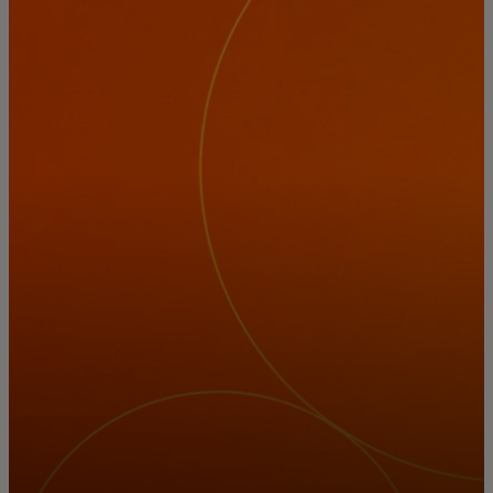
Para ti
Para empresas
Para el mundo
Para innovadores
Noticias y tendencias