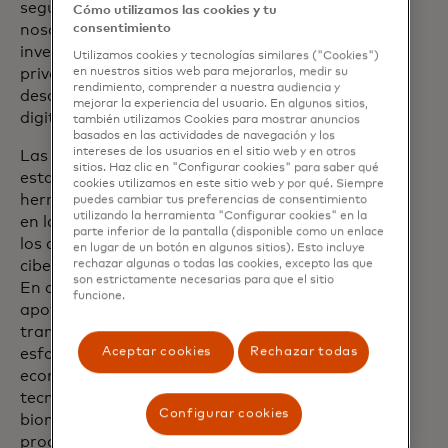
seguirán siendo prioritarios para todos
Cómo utilizamos las cookies y tu
consentimiento
nosotros, y se requerirán amplias
inversiones y alianzas con el sector
Utilizamos cookies y tecnologías similares ("Cookies")
en nuestros sitios web para mejorarlos, medir su
privado para prepararnos y enfrentar los
rendimiento, comprender a nuestra audiencia y
desafíos de seguridad asociados con la
mejorar la experiencia del usuario. En algunos sitios,
digitalización acelerada de la sociedad.
también utilizamos Cookies para mostrar anuncios
basados en las actividades de navegación y los
intereses de los usuarios en el sitio web y en otros
Las empresas y los ciudadanos deben
sitios. Haz clic en "Configurar cookies" para saber qué
estar equipados con las habilidades y
cookies utilizamos en este sitio web y por qué. Siempre
herramientas necesarias para prosperar
puedes cambiar tus preferencias de consentimiento
utilizando la herramienta "Configurar cookies" en la
en la economía digital y poder enfrentar
parte inferior de la pantalla (disponible como un enlace
los crecientes desafíos de la
en lugar de un botón en algunos sitios). Esto incluye
rechazar algunas o todas las cookies, excepto las que
ciberseguridad y la detección del fraude.
son estrictamente necesarias para que el sitio
En combinación con programas de
funcione.
apoyo específicos para acelerar la
transformación digital, la UE debería
Aceptar cookies
Rechazar todas
esforzarse por liberar todo su potencial
económico en la era digital, y las
tecnologías emergentes, como la IA y la
Configurar cookies
biometría, sin duda facilitarán este
proceso.