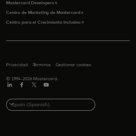
se abre en una pestaña nueva
Mastercard Developers
se abre en una pestaña nu
Centro de Marketing de Mastercard
se abre en una pestaña nu
Centro para el Crecimiento Inclusivo
Privacidad
Términos
Gestionar cookies
© 1994-2026 Mastercard.
LinkedIn
Facebook
Twitter/X
Youtube
Select
a
country