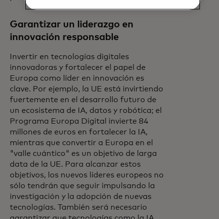
Garantizar un liderazgo en
innovación responsable
Invertir en tecnologías digitales
innovadoras y fortalecer el papel de
Europa como líder en innovación es
clave. Por ejemplo, la UE está invirtiendo
fuertemente en el desarrollo futuro de
un ecosistema de IA, datos y robótica; el
Programa Europa Digital invierte 84
millones de euros en fortalecer la IA,
mientras que convertir a Europa en el
"valle cuántico" es un objetivo de larga
data de la UE. Para alcanzar estos
objetivos, los nuevos líderes europeos no
sólo tendrán que seguir impulsando la
investigación y la adopción de nuevas
tecnologías. También será necesario
garantizar que tecnologías como la IA