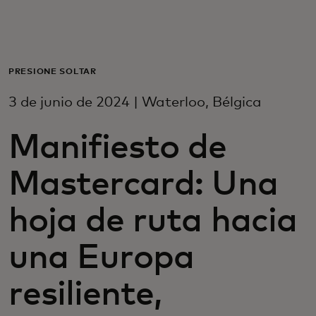
Para ti
Para empresas
PRESIONE SOLTAR
3 de junio de 2024 | Waterloo, Bélgica
Para el mundo
Manifiesto de
Para innovadores
Mastercard: Una
Noticias y tendencias
hoja de ruta hacia
una Europa
resiliente,