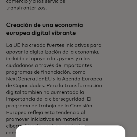
comercio y a los servicios
transfronterizos.
Creación de una economía
europea digital vibrante
La UE ha creado fuertes iniciativas para
apoyar la digitalización de la economía,
incluido el apoyo a las pymes y a los
ciudadanos a través de importantes
programas de financiación, como
NextGenerationEU y la Agenda Europea
de Capacidades. Pero la transformación
digital también ha aumentado la
importancia de la ciberseguridad. El
programa de trabajo de la Comisión
Europea refleja esta tendencia al
promover iniciativas en materia de
ciberresiliencia y salvaguardar las
comunicaciones y los datos. Estos temas