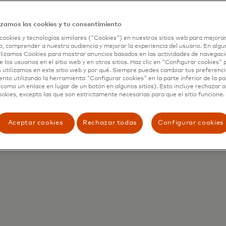
izamos las cookies y tu consentimiento
cookies y tecnologías similares ("Cookies") en nuestros sitios web para mejorar
, comprender a nuestra audiencia y mejorar la experiencia del usuario. En algun
lizamos Cookies para mostrar anuncios basados en las actividades de navegació
e los usuarios en el sitio web y en otros sitios. Haz clic en "Configurar cookies"
 utilizamos en este sitio web y por qué. Siempre puedes cambiar tus preferenci
nto utilizando la herramienta "Configurar cookies" en la parte inferior de la pa
 como un enlace en lugar de un botón en algunos sitios). Esto incluye rechazar 
ookies, excepto las que son estrictamente necesarias para que el sitio funcione.
Aceptar cookies
Rechazar todas
Configurar cookies