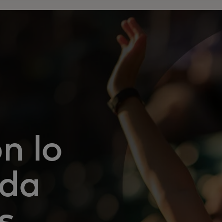
n lo
ada
s