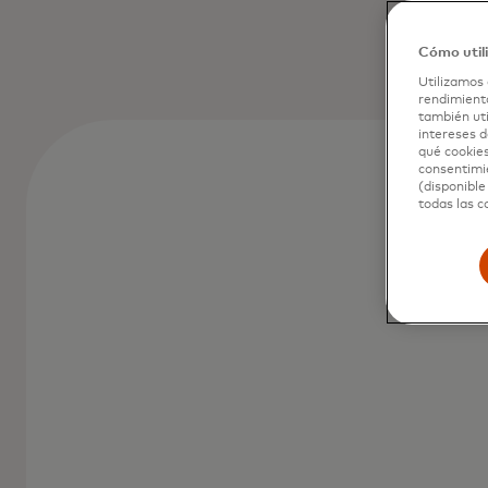
Cómo util
Utilizamos 
rendimiento
también uti
intereses d
qué cookies
consentimie
(disponible
todas las c