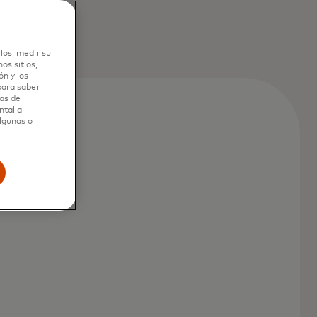
los, medir su
os sitios,
n y los
 para saber
as de
ntalla
algunas o