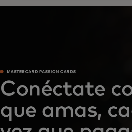
MASTERCARD PASSION CARDS
Conéctate co
que amas, c
vez que paga