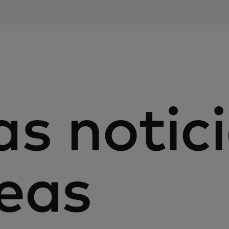
as notic
eas