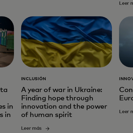
Leer 
INCLUSIÓN
INNO
ta
A year of war in Ukraine:
Con
Finding hope through
Eur
s in
innovation and the power
Leer 
 in
of human spirit
Leer más