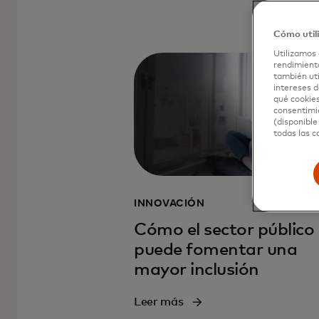
Cómo util
Utilizamos 
rendimiento
también uti
intereses d
qué cookies
consentimie
(disponible
todas las c
INNOVACIÓN
Cómo el sector público
puede fomentar una
mayor inclusión
Leer más