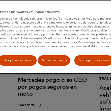
Leer más
Leer 
izamos las cookies y tu consentimiento
cookies y tecnologías similares ("Cookies") en nuestros sitios web para mejorar
, comprender a nuestra audiencia y mejorar la experiencia del usuario. En algun
lizamos Cookies para mostrar anuncios basados en las actividades de navegació
e los usuarios en el sitio web y en otros sitios. Haz clic en "Configurar cookies"
 utilizamos en este sitio web y por qué. Siempre puedes cambiar tus preferenci
nto utilizando la herramienta "Configurar cookies" en la parte inferior de la pa
 como un enlace en lugar de un botón en algunos sitios). Esto incluye rechazar 
ookies, excepto las que son estrictamente necesarias para que el sitio funcione.
Aceptar cookies
Rechazar todas
Configurar cookies
TRANSPORTE
TRAN
Mercedes paga a su CEO
por pagos seguros en
Acel
moto
vehí
sof
Leer más
inn