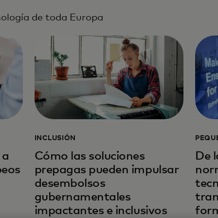
nología de toda Europa
INCLUSIÓN
PEQU
 a
Cómo las soluciones
De l
peos
prepagas pueden impulsar
nor
desembolsos
tec
gubernamentales
tra
impactantes e inclusivos
for