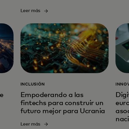
Leer más
INCLUSIÓN
INNO
de
Empoderando a las
Digi
fintechs para construir un
eur
futuro mejor para Ucrania
asoc
nac
Leer más