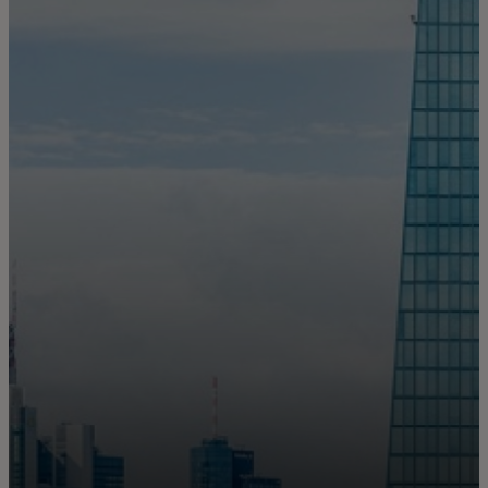
Para ti
Para empresas
Para el mundo
Para innovadores
Noticias y tendencias