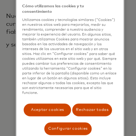
Cómo utilizamos las cookies y tu
consentimiento
Nuestras reglas y programas de
Utilizamos cookies y tecnologías similares ("Cookies")
cumplimiento promueven un comercio
en nuestros sitios web para mejorarlos, medir su
rendimiento, comprender a nuestra audiencia y
fiable, sencillo
mejorar la experiencia del usuario. En algunos sitios,
también utilizamos Cookies para mostrar anuncios
y seguro para todos los interesados.
basados en las actividades de navegación y los
intereses de los usuarios en el sitio web y en otros
sitios. Haz clic en "Configurar cookies" para saber qué
cookies utilizamos en este sitio web y por qué. Siempre
puedes cambiar tus preferencias de consentimiento
utilizando la herramienta "Configurar cookies" en la
parte inferior de la pantalla (disponible como un enlace
en lugar de un botón en algunos sitios). Esto incluye
rechazar algunas o todas las cookies, excepto las que
son estrictamente necesarias para que el sitio
funcione.
Aceptar cookies
Rechazar todas
Configurar cookies