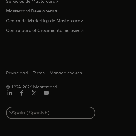
se abre en una pestaña nueva
Servicios de Mastercard
se abre en una pestaña nueva
Mastercard Developers
se abre en una pestaña nu
Centro de Marketing de Mastercard
se abre en una pestaña nu
Centro para el Crecimiento Inclusivo
Privacidad
Terms
Manage cookies
© 1994-2026 Mastercard.
LinkedIn
Facebook
Twitter/X
Youtube
Select
a
country