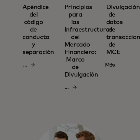
Apéndice
Principios
Divulgación
del
para
de
código
las
datos
de
Infraestructuras
de
conducta
del
transaccio
y
Mercado
de
separación
Financiero:
MCE
Marco
Más
Más
de
información
información
Divulgación
Más
información