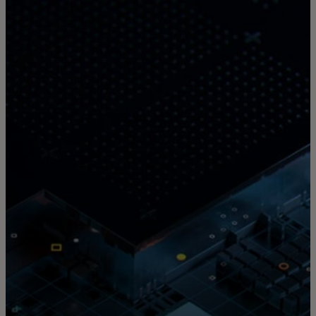
Para ti
Para empresas
Para el mundo
Para innovadores
Noticias y tendencias