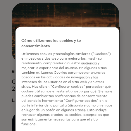
Cómo utilizamos las cookies y tu
consentimiento
Utilizamos cookies y tecnologías similares ("Cookies")
en nuestros sitios web para mejorarlos, medir su
rendimiento, comprender a nuestra audiencia y
mejorar la experiencia del usuario. En algunos sitios,
BLOG
también utilizamos Cookies para mostrar anuncios
basados en las actividades de navegación y los
Qué esperar de las criptomonedas en
intereses de los usuarios en el sitio web y en otros
sitios. Haz clic en "Configurar cookies" para saber qué
2025
cookies utilizamos en este sitio web y por qué. Siempre
puedes cambiar tus preferencias de consentimiento
Leer más
utilizando la herramienta "Configurar cookies" en la
parte inferior de la pantalla (disponible como un enlace
en lugar de un botón en algunos sitios). Esto incluye
rechazar algunas o todas las cookies, excepto las que
son estrictamente necesarias para que el sitio
funcione.