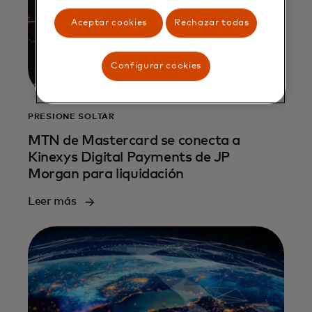
Aceptar cookies
Rechazar todas
Configurar cookies
PRESIONE SOLTAR
MTN de Mastercard se conecta a
Kinexys Digital Payments de JP
Morgan para liquidación
Leer más