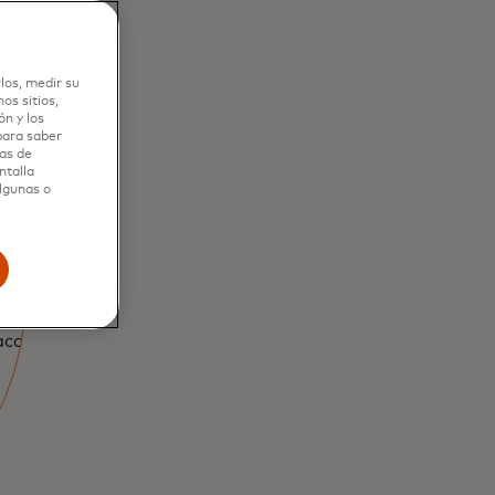
los, medir su
os sitios,
n y los
 para saber
as de
ntalla
clusiva
algunas o
pueden adivinar
utilizan los datos
acceder a tu