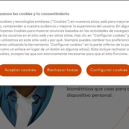
izamos las cookies y tu consentimiento
cookies y tecnologías similares ("Cookies") en nuestros sitios web para mejorar
, comprender a nuestra audiencia y mejorar la experiencia del usuario. En algun
lizamos Cookies para mostrar anuncios basados en las actividades de navegació
e los usuarios en el sitio web y en otros sitios. Haz clic en "Configurar cookies"
 utilizamos en este sitio web y por qué. Siempre puedes cambiar tus preferenci
nto utilizando la herramienta "Configurar cookies" en la parte inferior de la pa
Seguridad ex
 como un enlace en lugar de un botón en algunos sitios). Esto incluye rechazar 
ookies, excepto las que son estrictamente necesarias para que el sitio funcione.
para ti
Aceptar cookies
Rechazar todas
Configurar cookies
Las llaves de acceso no se 
ni robar fácilmente, ya que 
biométricos que usas para 
dispositivo personal.