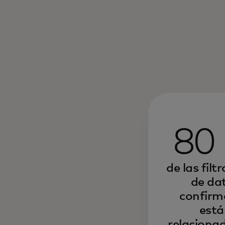
80
de las filt
de da
confir
está
relaciona