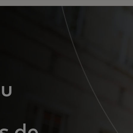
tu
s de