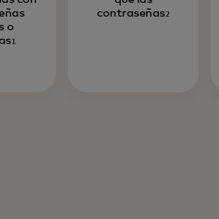
eñas
contraseñas
2
s o
as
1