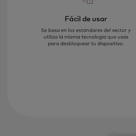
Fácil de usar
Se basa en los estándares del sector y
utiliza la misma tecnología que usas
para desbloquear tu dispositivo.
Las llaves de acceso de pago te per
compras en línea mediante huella da
facial o PIN.