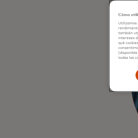
Cómo util
Utilizamos 
rendimiento
también uti
intereses d
qué cookies
consentimie
(disponible
todas las c