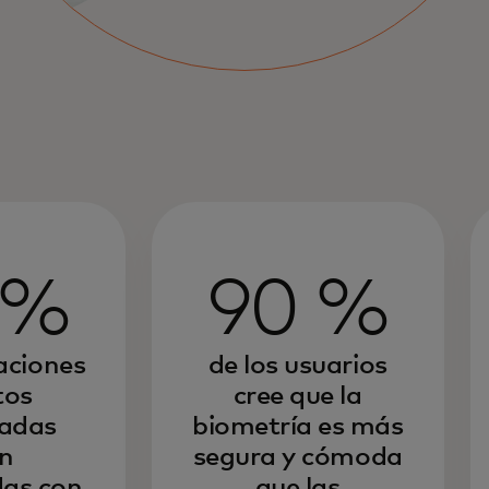
 %
90 %
raciones
de los usuarios
tos
cree que la
madas
biometría es más
n
segura y cómoda
das con
que las