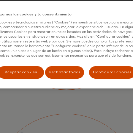
izamos las cookies y tu consentimiento
cookies y tecnologías similares ("Cookies") en nuestros sitios web para mejorar
, comprender a nuestra audiencia y mejorar la experiencia del usuario. En algun
lizamos Cookies para mostrar anuncios basados en las actividades de navegació
e los usuarios en el sitio web y en otros sitios. Haz clic en "Configurar cookies"
 utilizamos en este sitio web y por qué. Siempre puedes cambiar tus preferenci
nto utilizando la herramienta "Configurar cookies" en la parte inferior de la pa
 como un enlace en lugar de un botón en algunos sitios). Esto incluye rechazar 
ookies, excepto las que son estrictamente necesarias para que el sitio funcione.
Aceptar cookies
Rechazar todas
Configurar cookies