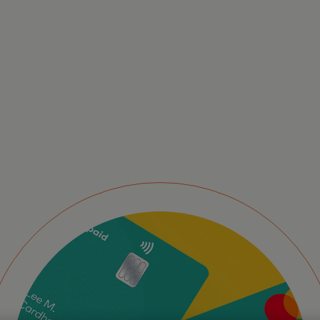
Ta
la
pr