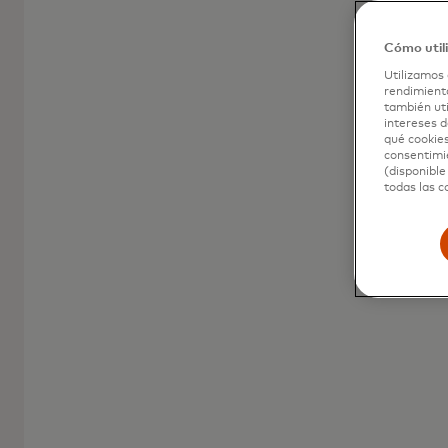
para consumidores
Cómo util
Una solución de pago versátil y accesible
Utilizamos 
rendimiento
para todas tus necesidades de consumo.
también uti
intereses d
qué cookies
consentimie
(disponible
todas las c