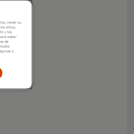
los, medir su
os sitios,
n y los
 para saber
as de
ntalla
algunas o