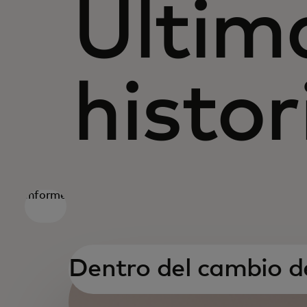
Últim
histor
Informe
Dentro del cambio d