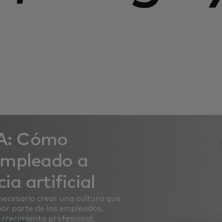
IA: Cómo
empleado a
ia artificial
necesario crear una cultura que
por parte de los empleados,
l crecimiento profesional.