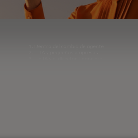
Dentro del cambio de agente
IA y pequeñas empresas
La IA y el director financiero