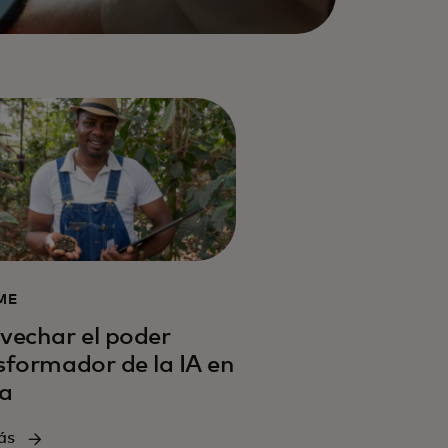
ME
vechar el poder
sformador de la IA en
ca
ás