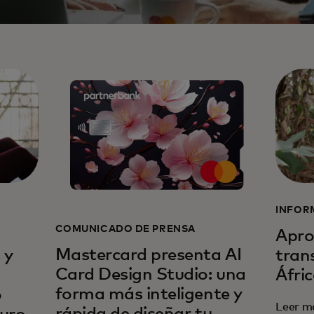
INFOR
COMUNICADO DE PRENSA
a
Apro
Mastercard presenta AI
 y
tran
Card Design Studio: una
Áfri
forma más inteligente y
o
Leer m