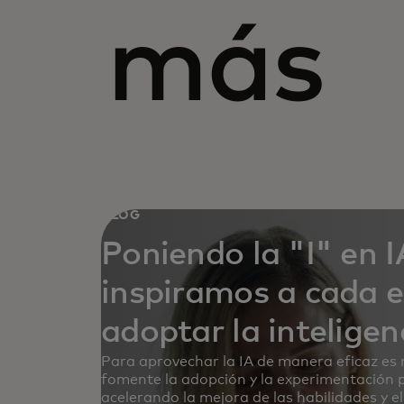
más
BLOG
Poniendo la "I" en 
inspiramos a cada 
adoptar la inteligenc
Para aprovechar la IA de manera eficaz es 
fomente la adopción y la experimentación 
acelerando la mejora de las habilidades y e