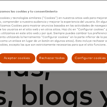
izamos las cookies y tu consentimiento
cookies y tecnologías similares ("Cookies") en nuestros sitios web para mejorar
, comprender a nuestra audiencia y mejorar la experiencia del usuario. En algun
lizamos Cookies para mostrar anuncios basados en las actividades de navegació
e los usuarios en el sitio web y en otros sitios. Haz clic en "Configurar cookies"
 utilizamos en este sitio web y por qué. Siempre puedes cambiar tus preferenci
nto utilizando la herramienta "Configurar cookies" en la parte inferior de la pa
 como un enlace en lugar de un botón en algunos sitios). Esto incluye rechazar 
ookies, excepto las que son estrictamente necesarias para que el sitio funcione.
ias,
Aceptar cookies
Rechazar todas
Configurar cookies
, blogs 