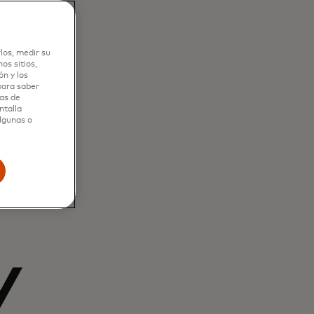
los, medir su
os sitios,
n y los
 para saber
as de
ntalla
algunas o
y