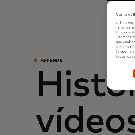
Cómo util
Utilizamos 
rendimiento
también uti
intereses d
qué cookies
consentimie
(disponible
todas las c
APRENDE
Histor
vídeos