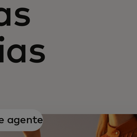
as
ias
e agente