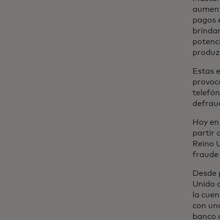
aument
pagos e
brinda
potenc
produz
Estas 
provoca
telefón
defrau
Hoy en 
partir 
Reino 
fraude 
Desde 
Unido a
la cuen
con un
banco d