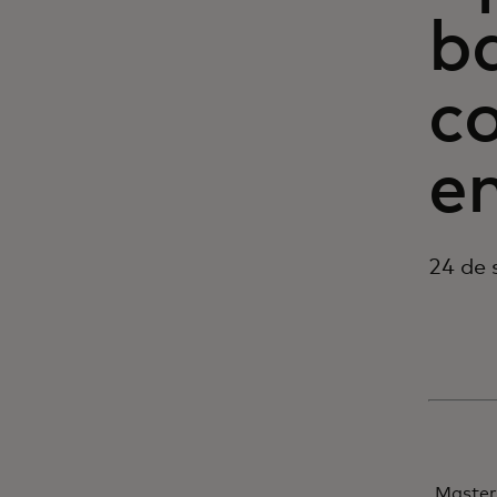
b
c
en
24 de 
Master