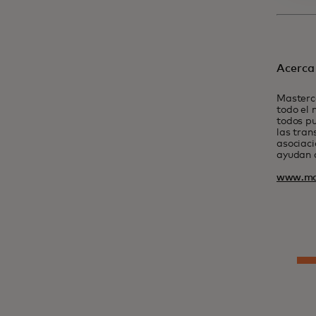
Acerca
Masterca
todo el 
todos p
las tran
asociaci
ayudan a
www.ma