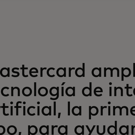
astercard ampl
cnología de int
tificial, la pri
po, para ayudar