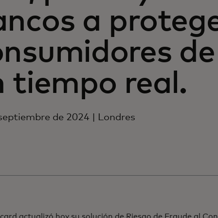
ancos a proteg
onsumidores de 
 tiempo real.
septiembre de 2024 | Londres
card actualizó hoy su solución de Riesgo de Fraude al C