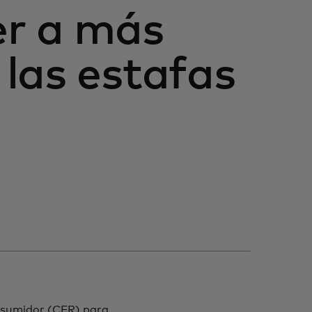
er a más
las estafas
onsumidor (CFR) para