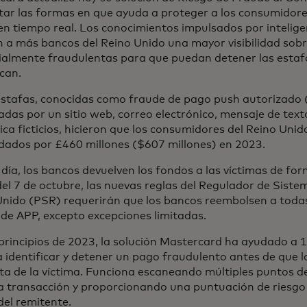
ar las formas en que ayuda a proteger a los consumidores
n tiempo real. Los conocimientos impulsados por inteligenc
n a más bancos del Reino Unido una mayor visibilidad sob
ialmente fraudulentas para que puedan detener las estaf
can.
estafas, conocidas como fraude de pago push autorizado
das por un sitio web, correo electrónico, mensaje de tex
ica ficticios, hicieron que los consumidores del Reino Uni
dados por £460 millones ($607 millones) en 2023.
día, los bancos devuelven los fondos a las víctimas de for
del 7 de octubre, las nuevas reglas del Regulador de Sist
Unido (PSR) requerirán que los bancos reembolsen a todas
de APP, excepto excepciones limitadas.
principios de 2023, la solución Mastercard ha ayudado a 
 identificar y detener un pago fraudulento antes de que 
ta de la víctima. Funciona escaneando múltiples puntos d
a transacción y proporcionando una puntuación de riesgo 
el remitente.