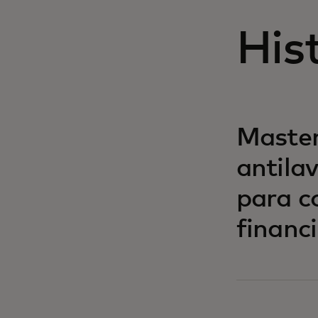
His
Master
antila
para c
financi