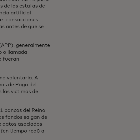
 de las estafas de
ia artificial
re transacciones
as antes de que se
 (APP), generalmente
to o llamada
do fueran
ma voluntaria. A
emas de Pago del
 las víctimas de
11 bancos del Reino
los fondos salgan de
e datos asociados
(en tiempo real) al