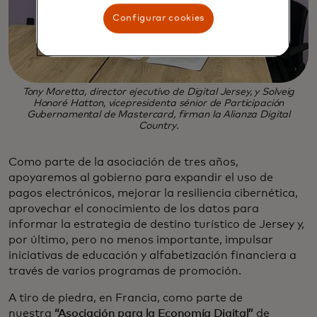
Configurar cookies
Tony Moretta, director ejecutivo de Digital Jersey, y Solveig
Honoré Hatton, vicepresidenta sénior de Participación
Gubernamental de Mastercard, firman la Alianza Digital
Country.
Como parte de la asociación de tres años,
apoyaremos al gobierno para expandir el uso de
pagos electrónicos, mejorar la resiliencia cibernética,
aprovechar el conocimiento de los datos para
informar la estrategia de destino turístico de Jersey y,
por último, pero no menos importante, impulsar
iniciativas de educación y alfabetización financiera a
través de varios programas de promoción.
A tiro de piedra, en Francia, como parte de
nuestra
“Asociación para la Economía Digital”
de