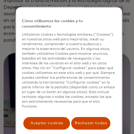
impulsar la transformación y la estrategia digital de la
Dependencia de la Corona. Es nuestra primera
asociación de este tipo en las Islas Británicas y se basa
en una colaboración anterior con el gobierno de la isla
Cómo utilizamos las cookies y tu
consentimiento
para implementar el plan de estímulo
económico
“Gastar localmente”
durante el pico de la
Utilizamos cookies y tecnologías similares ("Cookies")
en nuestros sitios web para mejorarlos, medir su
pandemia de Covid-19.
rendimiento, comprender a nuestra audiencia y
mejorar la experiencia del usuario. En algunos sitios,
también utilizamos Cookies para mostrar anuncios
basados en las actividades de navegación y los
intereses de los usuarios en el sitio web y en otros
sitios. Haz clic en "Configurar cookies" para saber qué
cookies utilizamos en este sitio web y por qué. Siempre
puedes cambiar tus preferencias de consentimiento
utilizando la herramienta "Configurar cookies" en la
parte inferior de la pantalla (disponible como un enlace
en lugar de un botón en algunos sitios). Esto incluye
rechazar algunas o todas las cookies, excepto las que
son estrictamente necesarias para que el sitio
funcione.
Aceptar cookies
Rechazar todas