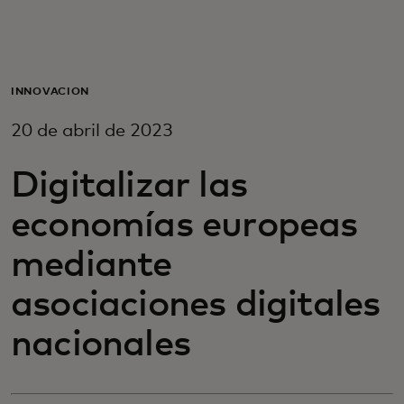
Para ti
Para empresas
INNOVACIÓN
20 de abril de 2023
Para el mundo
Digitalizar las
Para innovadores
economías europeas
mediante
Noticias y tendencias
asociaciones digitales
nacionales