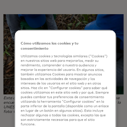
Cómo utilizamos las cookies y tu
consentimiento
Utilizamos cookies y tecnologías similares ("Cookies")
en nuestros sitios web para mejorarlos, medir su
rendimiento, comprender a nuestra audiencia y
mejorar la experiencia del usuario. En algunos sitios,
también utilizamos Cookies para mostrar anuncios
basados en las actividades de navegación y los
intereses de los usuarios en el sitio web y en otros
sitios. Haz clic en "Configurar cookies" para saber qué
cookies utilizamos en este sitio web y por qué. Siempre
puedes cambiar tus preferencias de consentimiento
Esta obra de restauración en el Parque Nacional Pau Brasil se
utilizando la herramienta "Configurar cookies" en la
encuentra en una parte de la Mata Atlántica reconocida por la
parte inferior de la pantalla (disponible como un enlace
UNESCO como Patrimonio de la Humanidad. (Crédito de la
en lugar de un botón en algunos sitios). Esto incluye
foto: Conservation International/Flavio Forner)
rechazar algunas o todas las cookies, excepto las que
son estrictamente necesarias para que el sitio
funcione.