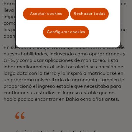
Para lograr eso, el proyecto necesita personal. Lo que
lleva a un segundo beneficio regional igualmente
Aceptar cookies
Rechazar todas
importante, además de la conservación: proyectos
como estos ofrecen oportunidades y capacitación a
las personas que desean ganarse la vida sin tener que
Configurar cookies
abandonar su ciudad natal o su país.
En su nuevo trabajo, David aprendió una multitud de
nuevas habilidades, incluyendo cómo operar drones y
GPS, y cómo usar aplicaciones de monitoreo. Esta
labor medioambiental solo fortaleció su conexión de
larga data con la tierra y lo inspiró a matricularse en
un programa universitario de agronomía. También le
proporcionó el ingreso estable que necesitaba para
continuar sus estudios, el ingreso estable que no
había podido encontrar en Bahía ocho años antes.