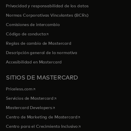
Privacidad y responsabilidad de los datos
Normas Corporativas Vinculantes (BCRs)
Comisiones de intercambio
se abre en una pestaña nueva
Código de conducta
Reglas de cambio de Mastercard
Descripción general de la normativa
Accesibilidad en Mastercard
SITIOS DE MASTERCARD
se abre en una pestaña nueva
Priceless.com
se abre en una pestaña nueva
Servicios de Mastercard
se abre en una pestaña nueva
Mastercard Developers
se abre en una pestaña nu
Centro de Marketing de Mastercard
se abre en una pestaña nu
Centro para el Crecimiento Inclusivo