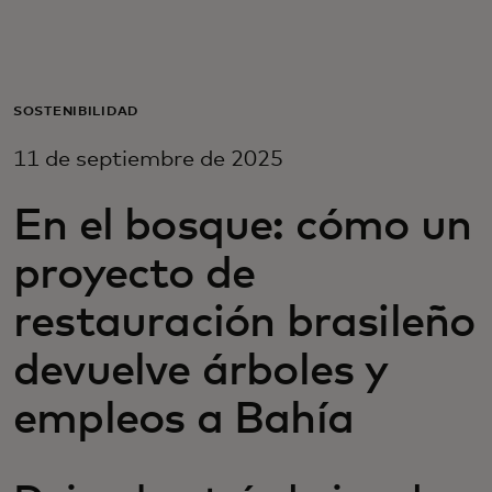
Para ti
Para empresas
SOSTENIBILIDAD
11 de septiembre de 2025
Para el mundo
En el bosque: cómo un
Para innovadores
proyecto de
restauración brasileño
Noticias y tendencias
devuelve árboles y
empleos a Bahía