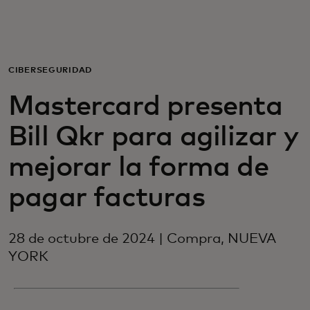
Para ti
Para empresas
CIBERSEGURIDAD
Mastercard presenta
Para el mundo
Bill Qkr para agilizar y
Para innovadores
mejorar la forma de
pagar facturas
Noticias y tendencias
28 de octubre de 2024 | Compra, NUEVA
YORK