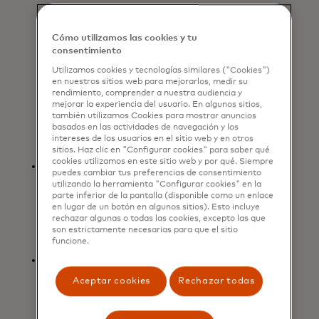
se abre en una pestaña nueva
de
Funding Societies
), un
proveedor de soluciones de pago
Cómo utilizamos las cookies y tu
que presta servicios en Singapur,
consentimiento
Malasia y Hong Kong y se centra en
sectores verticales sin tarjeta como
Utilizamos cookies y tecnologías similares ("Cookies")
en nuestros sitios web para mejorarlos, medir su
alquiler, educación e impuestos,
rendimiento, comprender a nuestra audiencia y
aprovechará las capacidades de
mejorar la experiencia del usuario. En algunos sitios,
también utilizamos Cookies para mostrar anuncios
pago recurrente de Mastercard para
basados en las actividades de navegación y los
ofrecer una mejor experiencia al
intereses de los usuarios en el sitio web y en otros
cliente.
sitios. Haz clic en "Configurar cookies" para saber qué
cookies utilizamos en este sitio web y por qué. Siempre
se abre en una pestaña nueva
Curacel
, un proveedor de
puedes cambiar tus preferencias de consentimiento
infraestructura impulsada por IA en
utilizando la herramienta "Configurar cookies" en la
África, que apoya a más de 30
parte inferior de la pantalla (disponible como un enlace
en lugar de un botón en algunos sitios). Esto incluye
aseguradoras en 10 mercados,
rechazar algunas o todas las cookies, excepto las que
integrará la aceptación de pagos
son estrictamente necesarias para que el sitio
funcione.
digitales en su plataforma.
se abre en una pestaña nueva
FitBank
, un proveedor líder
brasileño de tecnología de pagos
Aceptar cookies
Rechazar todas
que atiende a más de 12.000
facturadores en América Latina,