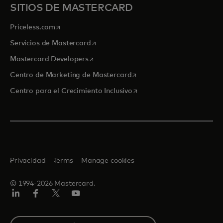
SITIOS DE MASTERCARD
se abre en una pestaña nueva
Priceless.com
se abre en una pestaña nueva
Servicios de Mastercard
se abre en una pestaña nueva
Mastercard Developers
se abre en una pestaña nu
Centro de Marketing de Mastercard
se abre en una pestaña nu
Centro para el Crecimiento Inclusivo
Privacidad
Terms
Manage cookies
© 1994-2026 Mastercard.
LinkedIn
Facebook
Twitter/X
Youtube
Select