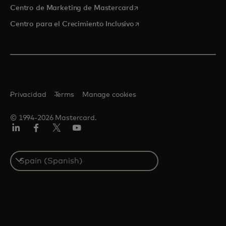
se abre en una pestaña nu
Centro de Marketing de Mastercard
se abre en una pestaña nu
Centro para el Crecimiento Inclusivo
Privacidad
Terms
Manage cookies
© 1994-2026 Mastercard.
LinkedIn
Facebook
Twitter/X
Youtube
Select
a
country