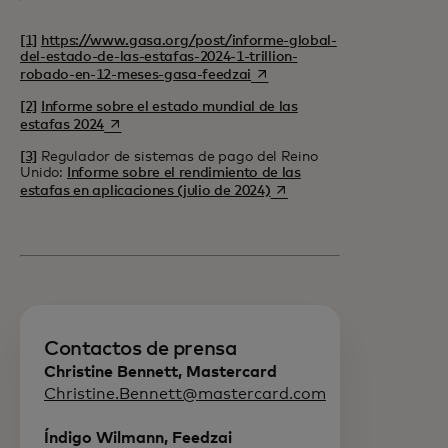
[1]
https://www.gasa.org/post/informe-global-
del-estado-de-las-estafas-2024-1-trillion-
se abre en una pestaña nueva
robado-en-12-meses-gasa-feedzai
[2]
Informe sobre el estado mundial de las
se abre en una pestaña nueva
estafas 2024
[3]
Regulador de sistemas de pago del Reino
Unido:
Informe sobre el rendimiento de las
se abre en una pestaña nu
estafas en aplicaciones (julio de 2024)
Contactos de prensa
Christine Bennett, Mastercard
Christine.Bennett@mastercard.com
Índigo Wilmann, Feedzai