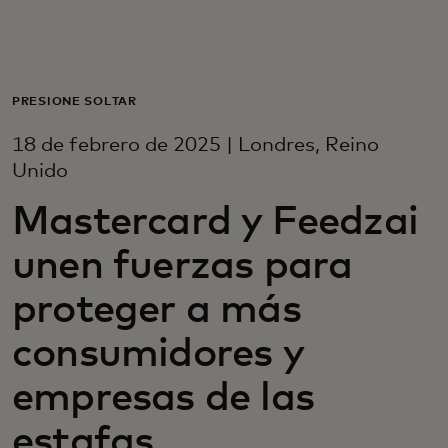
Para ti
Para empresas
PRESIONE SOLTAR
18 de febrero de 2025 | Londres, Reino
Para el mundo
Unido
Mastercard y Feedzai
Para innovadores
unen fuerzas para
Noticias y tendencias
proteger a más
consumidores y
empresas de las
estafas