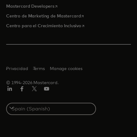
se abre en una pestaña nueva
Mastercard Developers
se abre en una pestaña nu
Centro de Marketing de Mastercard
se abre en una pestaña nu
Centro para el Crecimiento Inclusivo
Privacidad
Terms
Manage cookies
© 1994-2026 Mastercard.
LinkedIn
Facebook
Twitter/X
Youtube
Select
a
country