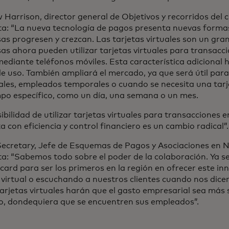
Harrison, director general de Objetivos y recorridos del 
a: “La nueva tecnología de pagos presenta nuevas formas
s progresen y crezcan. Las tarjetas virtuales son un gra
s ahora pueden utilizar tarjetas virtuales para transacc
ediante teléfonos móviles. Esta característica adicional
e uso. También ampliará el mercado, ya que será útil par
ales, empleados temporales o cuando se necesita una tarj
mpo específico, como un día, una semana o un mes.
ibilidad de utilizar tarjetas virtuales para transacciones e
a con eficiencia y control financiero es un cambio radical”
Secretary, Jefe de Esquemas de Pagos y Asociaciones en 
a:
“Sabemos todo sobre el poder de la colaboración. Ya 
ard para ser los primeros en la región en ofrecer este i
 virtual o escuchando a nuestros clientes cuando nos dicen
arjetas virtuales harán que el gasto empresarial sea más 
, dondequiera que se encuentren sus empleados”.