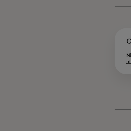
C
Ni
n