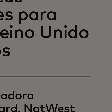
es para
eino Unido
os
vadora
card, NatWest