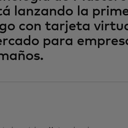
tá lanzando la prime
go con tarjeta virtua
rcado para empresa
maños.