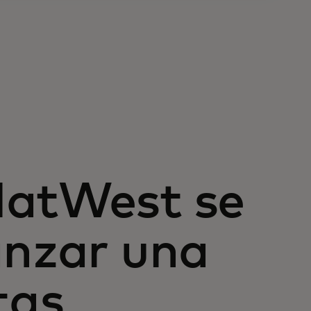
NatWest se
anzar una
tas