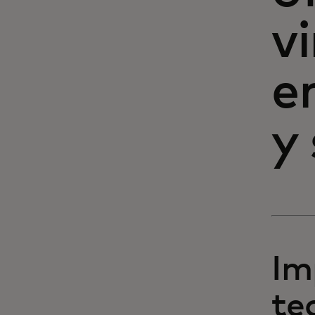
v
e
y
Im
te