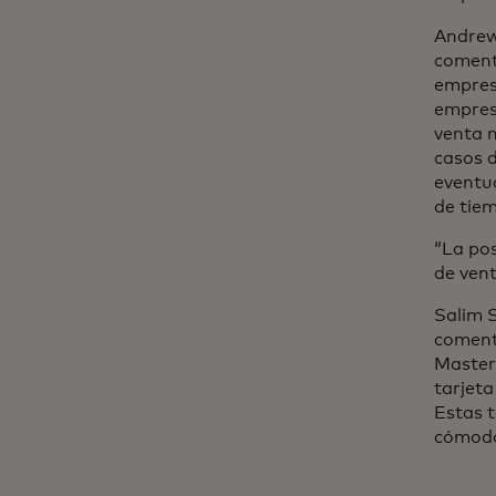
Andrew 
coment
empresa
empresa
venta m
casos d
eventu
de tie
“La pos
de vent
Salim 
coment
Masterc
tarjeta
Estas t
cómodo