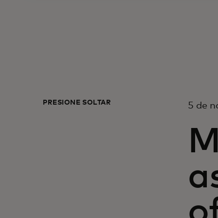
PRESIONE SOLTAR
5 de n
M
a
o