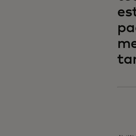
es
pa
me
ta