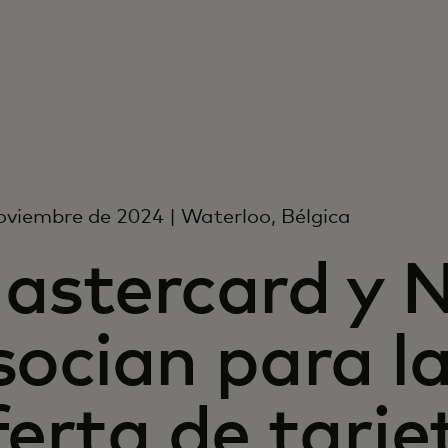
oviembre de 2024 | Waterloo, Bélgica
astercard y 
socian para l
ferta de tarje