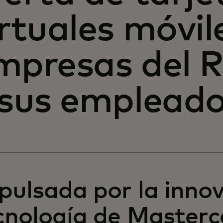
irtuales móvil
mpresas del R
 sus emplead
pulsada por la inno
cnología de Master