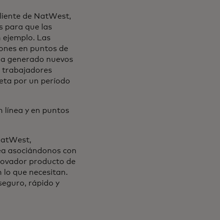
cliente de NatWest,
 para que las
n ejemplo. Las
iones en puntos de
 ha generado nuevos
a trabajadores
eta por un período
n línea y en puntos
.
NatWest,
sea asociándonos con
nnovador producto de
 lo que necesitan.
seguro, rápido y