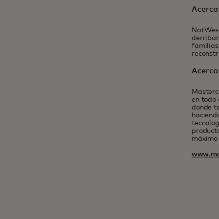
Acerca
NatWest
derriban
familias
reconstr
Acerca
Masterca
en todo 
donde t
haciendo
tecnolog
producto
máximo 
www.ma