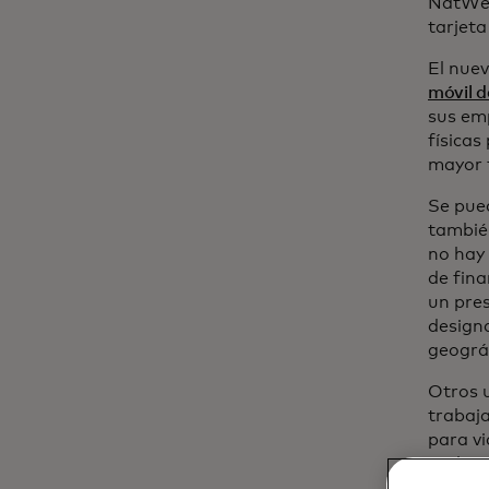
NatWes
tarjeta
El nuev
móvil 
sus emp
físicas
mayor f
Se pue
también
no hay 
de fina
un pres
design
geográ
Otros u
trabaja
para vi
realiza
efecti