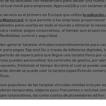
t se ha asociado con Mastercard para lanzar una nueva 
 virtual móvil para empresas: Approval2Buy con tarjetas vi
o servicio es el primero en Europa que utiliza
la aplicación 
de Mastercard
, lo que permite a las empresas proporcionar 
leados para usarlas en todo el mundo y eliminar la neces
 para realizar pagos corporativos, al tiempo que proporci
lexibilidad, control y seguridad.
den generar tarjetas virtuales instantáneamente para usa
 para pagos Tap and Go a través de billeteras digitales, l
período de espera para que llegue una tarjeta física por 
nzas pueden personalizar los controles de gastos, por eje
upuesto, limitando el tiempo durante el cual se puede usar 
ando dónde se puede usar la tarjeta especificando comerc
ficas.
sos populares de las tarjetas virtuales móviles incluyen e
dores temporales, viajeros poco frecuentes y reclutas co
ajes corporativos, así como costos de proveedores ad hoc
n sobre la marcha, evitando la necesidad de depender de t
vo para prepagar las compras comerciales.