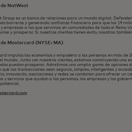
 de NatWest
 Group es un banco de relaciones para un mundo digital. Defendem
do barreras y generando confianza financiera para que los 19 mill
 y empresas a las que servimos en comunidades de todo el Reino U
uirse y prosperar. Si nuestros clientes tienen éxito, nosotros tambi
 de Mastercard (NYSE: MA)
rd impulsa las economías y empodera a las personas en más de 200
el mundo. Junto con nuestros clientes, estamos construyendo una e
odos puedan prosperar. Admitimos una amplia gama de opciones de
 que las transacciones sean seguras, simples, inteligentes y accesi
ía, innovación, asociaciones y redes se combinan para ofrecer un co
s y servicios que ayudan a las personas, las empresas y los gobier
potencial.
stercard.com