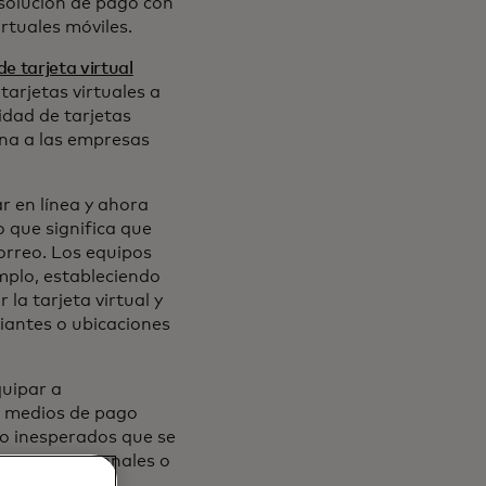
solución de pago con
rtuales móviles.
de tarjeta virtual
tarjetas virtuales a
idad de tarjetas
ona a las empresas
r en línea y ahora
o que significa que
correo. Los equipos
mplo, estableciendo
la tarjeta virtual y
iantes o ubicaciones
quipar a
n medios de pago
 o inesperados que se
arjetas personales o