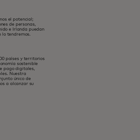
os el potencial;
ones de personas,
nido e Irlanda puedan
én lo tendremos.
 países y territorios
conomía sostenible
 pago digitales,
bles. Nuestra
njunto único de
nos a alcanzar su